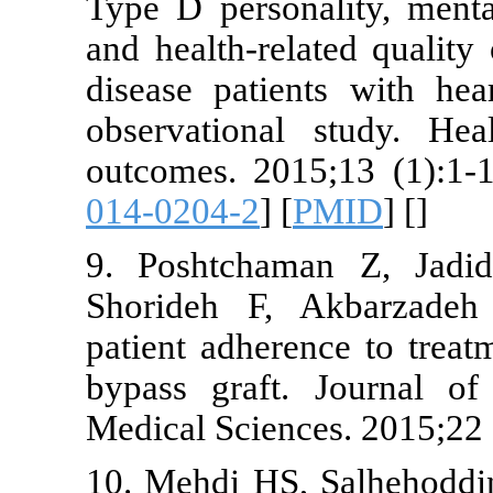
Type D person
and health-re
disease patie
observationa
outcomes. 20
014-0204-2
] [
9. Poshtcha
Shorideh F,
patient adher
bypass graft
Medical Scien
10. Mehdi HS