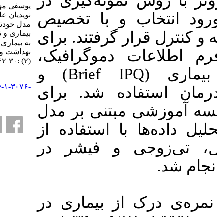
مونه‌گیری در
یوسفی مهسا، سرحدی مهدیه،
و با تخصیص
نویدیان علی. تأثیر آموزش مبتنی بر
مدل خودتنظیمی لونتال بر درک
 گرفتند. برای
بیماری و تبعیت از درمان افراد مبتلا
به بیماری عروق کرونر. آموزش
ت دموگرافیک
بهداشت و ارتقای سلامت. ۱۴۰۵; ۱۴
(۲) :۳۰-۴۲
پرسشنامه‌ی درک از بیماری (Brief IPQ) و
URL:
http://journal.ihepsa.ir/article-۱-۳۰۷۶-
ده شد. برای
fa.html
ه آموزشی مبتنی بر مدل
با استفاده از
 و فیشر در
ز بیماری در