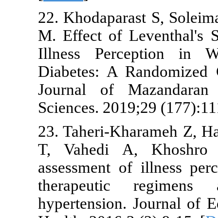
22. Khodapar
M. Effect of
Illness Per
Diabetes: A 
Journal of 
Sciences. 201
23. Taheri-K
T, Vahedi A
assessment o
therapeuti
hypertension