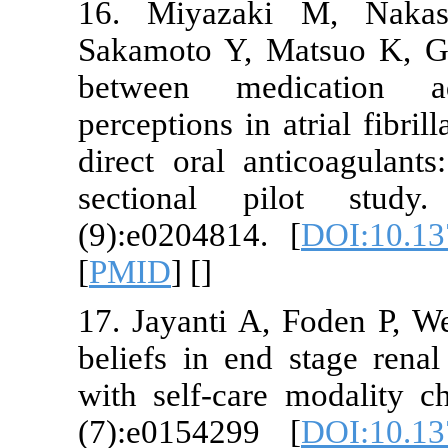
16. Miyaza
Sakamoto Y, 
between me
perceptions in
direct oral a
sectional 
(9):e0204814
[
PMID
] [
]
17. Jayanti A
beliefs in en
with self-ca
(7):e015429