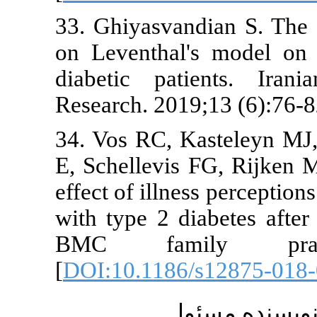
33. Ghiyasvan
on Leventhal
diabetic pa
Research. 201
34. Vos RC, 
E, Schellevis
effect of illn
with type 2 d
BMC fami
[
DOI:10.1186
ول