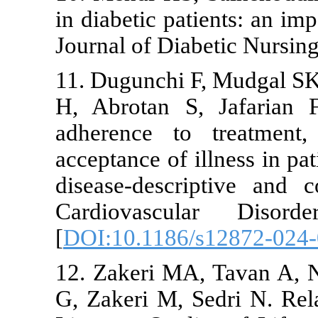
in diabetic pa
Journal of Dia
11. Dugunchi
H, Abrotan S
adherence to
acceptance of 
disease-desc
Cardiovascu
[
DOI:10.1186
12. Zakeri M
G, Zakeri M,