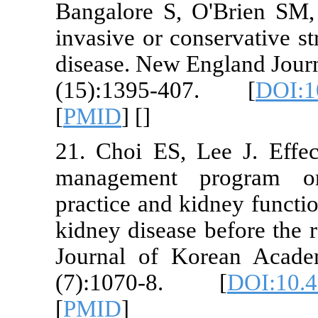
Bangalore S,
invasive or c
disease. New 
(15):1395-
[
PMID
] [
]
21. Choi ES, 
management 
practice and 
kidney diseas
Journal of 
(7):1070-8
[
PMID
]