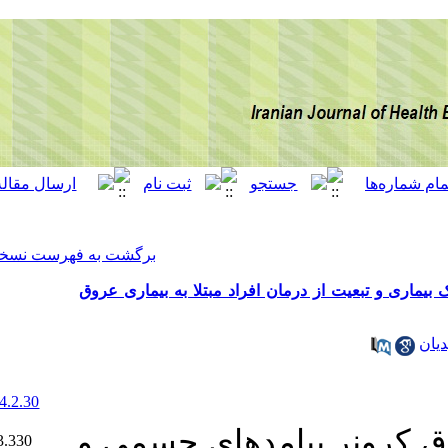
[ English ]
]
Archive
[
برگشت به فهرست نسخه ها
فراد مبتلا به بیماری عروق
‎ 10.22034/IJHEP.14.2.30
Ethics code:
دهای جسمی و
IR.ZAUMS.REC.1403.330