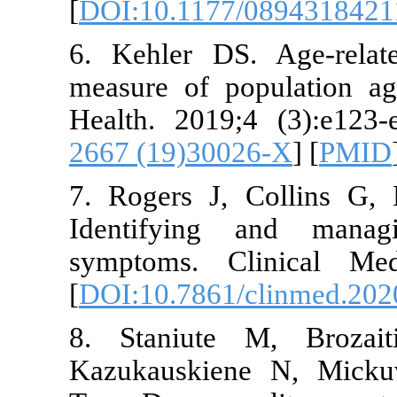
[
DOI:10.117
6. Kehler D
measure of p
Health. 2019
2667 (19)30
7. Rogers J
Identifying
symptoms. C
[
DOI:10.7861
8. Staniute
Kazukauskie