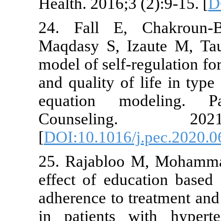
Health. 2016;3
24. Fall E
Maqdasy S, 
model of self
and quality of
equation m
Counseli
[
DOI:10.1016
25. Rajabloo
effect of ed
adherence to 
in patients 