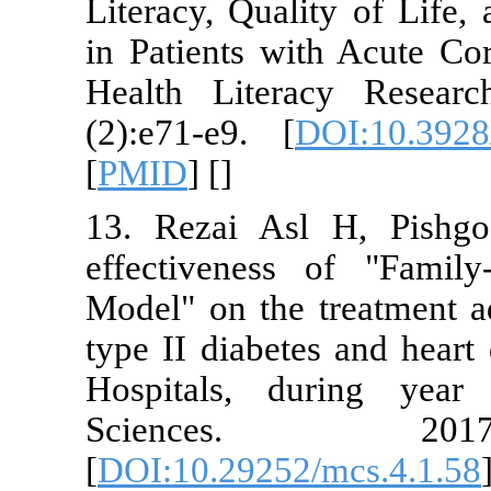
Literacy, Qua
in Patients 
Health Lite
(2):e71-e9. 
[
PMID
] [
]
13. Rezai A
effectivene
Model" on the
type II diabe
Hospitals, 
Science
[
DOI:10.2925