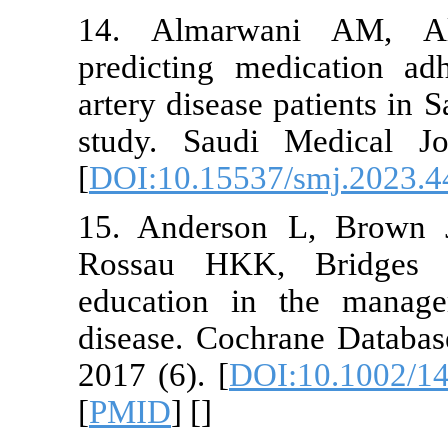
14. Almarw
predicting m
artery disease
study. Saudi
[
DOI:10.1553
15. Anderso
Rossau HKK
education i
disease. Coc
2017 (6). [
DO
[
PMID
] [
]