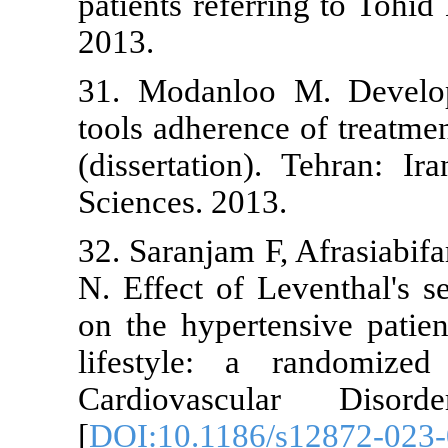
patients refer
2013.
31. Modanlo
tools adheren
(dissertation
Sciences. 201
32. Saranjam 
N. Effect of 
on the hypert
lifestyle: 
Cardiovasc
[
DOI:10.1186