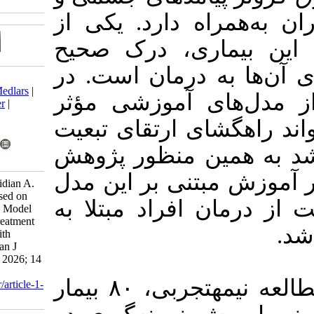
دارد. یکی از
، درک صحیح
درمان است. در
Download citation:
BibTeX
|
RIS
|
EndNote
|
Medlars
|
آموزشی مؤثر
ProCite
|
Reference Manager
|
RefWorks
ارتقای تبعیت
Send citation to:
Mendeley
Zotero
 منظور پژوهش
RefWorks
ی بر این مدل
Yousefi M, Sarhadi M, Navidian A.
The Effect of Education Based on
راد مبتلا به
Leventhal’s Self-Regulation Model
on Illness Perception and Treatment
Adherence in Individuals with
Coronary Artery Disease. Iran J
Health Educ Health Promot 2026; 14
(2) :30-42
در این مطالعه نیمه‎تجربی، ۸۰ بیمار
URL:
http://journal.ihepsa.ir/article-1-
3076-fa.html