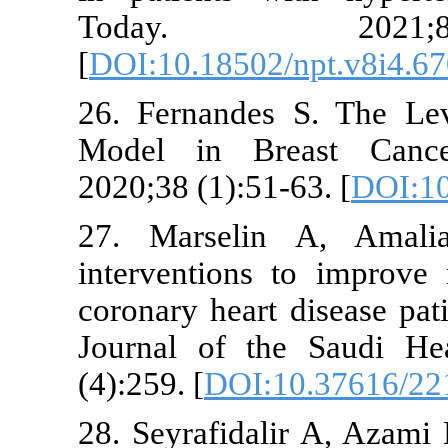
Today.
[
DOI:10.1850
26. Fernande
Model in Br
2020;38 (1):5
27. Marsel
intervention
coronary hear
Journal of t
(4):259. [
DOI
28. Seyrafid