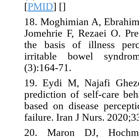
[
PMID
] [
]
18. Moghimia
Jomehrie F, R
the basis of
irritable b
(3):164-71.
19. Eydi M, 
prediction of
based on dise
failure. Iran 
20. Maron