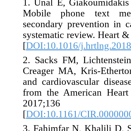
1. Unal E, G
Mobile pho
secondary pre
systematic re
[
DOI:10.1016/
2. Sacks FM,
Creager MA, 
and cardiovas
from the Ame
2017;
[
DOI:10.116
3. Fahimfar 