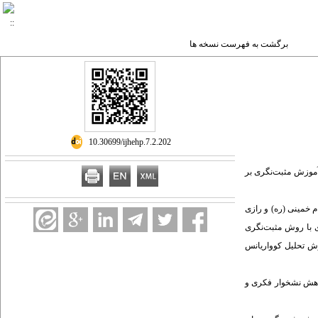
برگشت به فهرست نسخه ها
‎ 10.30699/ijhehp.7.2.202
آموزش مثبت‌نگری بر
م خمینی (ره) و رازی
ژوهش ۴۰ نفر بودند که با روش نمونه‌گیری در دسترس انتخاب و به دو گروه مساوی تقسیم شدند. گروه آزمایش ۸ جلسۀ ۹۰دقیقه‌ای با روش مثبت‌نگری
وش تحلیل کوواریانس
کاهش نشخوار فکری و