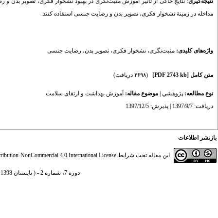
نتیجه‌گیری
: نتایج حاکی از تأثیر آموزش مثبت‌نگری در بهبود نشخوار فکری، تصویر بدن و 
مداخله در زمینۀ نشخوار فکری، تصویر بدن و رضایت جنسی استفاده کنند.
واژه‌های کلیدی:
مثبت‌نگری
،
نشخوار فکری
،
تصویر بدن
،
رضایت جنسی
متن کامل
[PDF 2743 kb]
(۴۶۹۸ دریافت)
نوع مطالعه:
پژوهشي
|
موضوع مقاله:
آموزش بهداشت و ارتقای سلامت
دریافت: 1397/9/7 | پذیرش: 1397/12/5
بازنشر اطلاعات
این مقاله تحت شرایط
ibution-NonCommercial 4.0 International License
دوره 7، شماره 2 - ( تابستان 1398 )