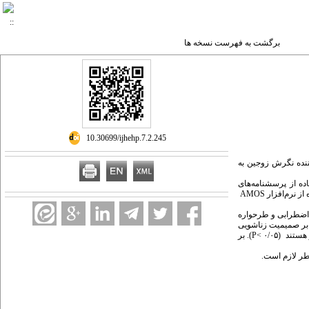
برگشت به فهرست نسخه ها
‎ 10.30699/ijhehp.7.2.245
ننده نگرش زوجین به
 پژوهش با استفاده از پرسشنامه‌های
طرحواره‌های ناسازگار اولیه یانگ، سبک دلبستگی، سبک عشق‌ورزی، صمیمیت زناشویی و نگرش به روابط فرازناشویی گردآوری و تجزیه‌وتحلیل داده‌ها به روش تحلیل مسیر و با استفاده از نرم‌افزار AMOS
اضطرابی و طرحواره
گ و آگاپه بر صمیمیت زناشویی
اثر مستقیم معنی‌دار دارند (۰/۰۵ >P) و اثر مستقیم دلبستگی اضطرابی، سبک عشق‌ورزی استورگ، طرحواره‌های گرفتار، آسیب‌پذیری، ایثارگری و صمیمیت بر خیانت زناشویی معنی‌دار هستند (۰/۰۵ >P). بر
طر لازم است.