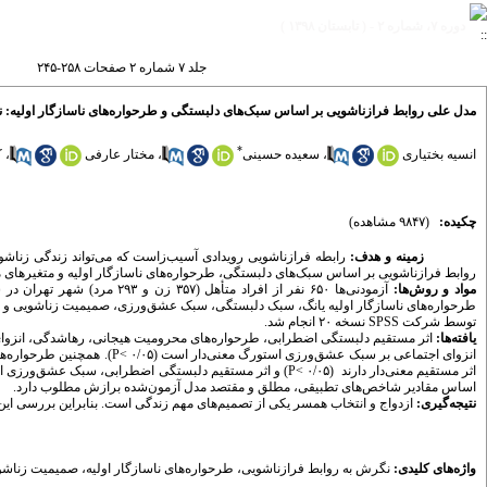
دوره ۷، شماره ۲ - ( تابستان ۱۳۹۸ )
جلد ۷ شماره ۲ صفحات ۲۵۸-۲۴۵
مدل علی روابط فرازناشویی بر اساس سبک‌های دلبستگی و طرحواره‌های ناسازگار اولیه
*
انسیه بختیاری
،
سعیده حسینی
،
مختار عارفی
،
ک
چکیده:
(۹۸۴۷ مشاهده)
زمینه و هدف:
رابطه فرازناشویی رویدادی آسیب‌زاست که می‌تواند زندگی زناشوی
روابط فرازناشویی بر اساس سبک‌های دلبستگی، طرحواره‌های ناسازگار اولیه و متغیرها
مواد و روش‌ها:
توسط شرکت SPSS نسخه ۲۰ انجام شد.
یافته‌ها:
اثر مستقیم دلبستگی اضطرابی، طرحواره‌های محرومیت هیجانی، رهاشدگی، انز
انزوای اجتماعی بر سبک عشق‌ور
اساس مقادیر شاخص‌های تطبیقی، مطلق و مقتصد مدل آزمون‌شده برازش مطلوب دارد.
نتیجه‌گیری:
ازدواج و انتخاب همسر یکی از تصمیم‌های مهم زندگی است. بنابراین بررسی این
واژه‌های کلیدی:
نگرش به روابط فرازناشویی
،
طرحواره‌های ناسازگار اولیه
،
صمیمیت زناشو