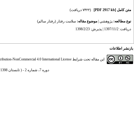
متن کامل
[PDF 2917 kb]
(۷۴۲۲ دریافت)
نوع مطالعه:
پژوهشي
|
موضوع مقاله:
سلامت رفتار (رفتار سالم)
دریافت: 1397/11/2 | پذیرش: 1398/2/23
بازنشر اطلاعات
این مقاله تحت شرایط
ibution-NonCommercial 4.0 International License
دوره 7، شماره 2 - ( تابستان 1398 )