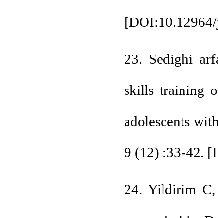
[
DOI:10.12964/
23. Sedighi arf
skills training
adolescents wi
9 (12) :33-42. [
24. Yildirim C,