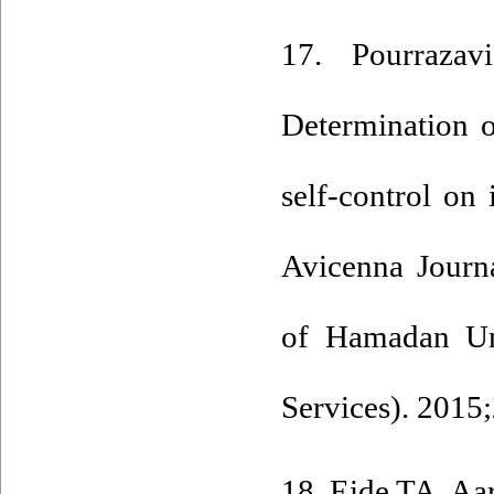
17. Pourraza
Determination o
self-control on
Avicenna Journa
of Hamadan Uni
Services). 2015
18. Eide TA, Aa