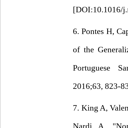
[
DOI:10.1016/j.
6. Pontes H, Ca
of the Generali
Portuguese S
2016;63, 823-83
7. King A, Vale
Nardi A. "No