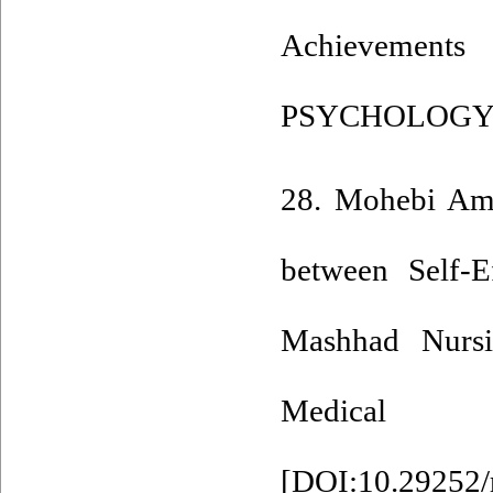
Achieveme
PSYCHOLOGY). 2
28. Mohebi Ami
between Self-E
Mashhad Nursi
Medical E
[
DOI:10.29252/