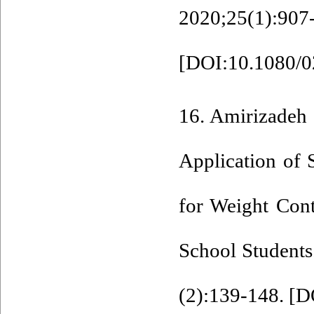
2020;25(1):907
[
DOI:10.1080/0
16. Amirizadeh 
Application of 
for Weight Con
School Students
(2):139-148. [
DO