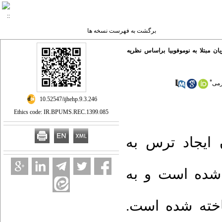
برگشت به فهرست نسخه ها
ان مبتلا به نوموفوبیا براساس نظریه
*
رمی
‎ 10.52547/ijhehp.9.3.246
Ethics code: IR.BPUMS.REC.1399.085
: یجاد ترس به
 شده است و به
شناخته شده است