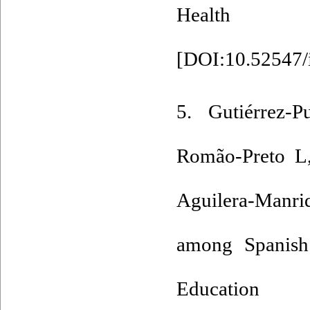
Health Pr
[
DOI:10.52547/i
5. Gutiérrez-
Romão-Preto L,
Aguilera-Manri
among Spanish 
Education 