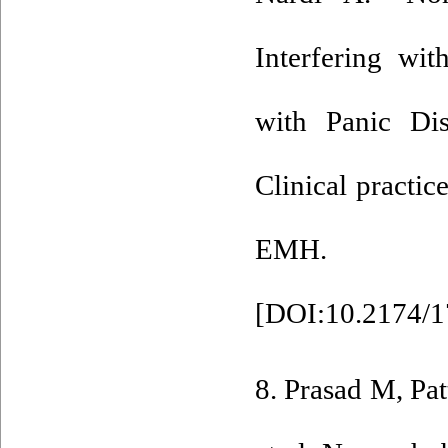
Interfering wi
with Panic Di
Clinical practi
EMH. 
[
DOI:10.2174/
8. Prasad M, Pa