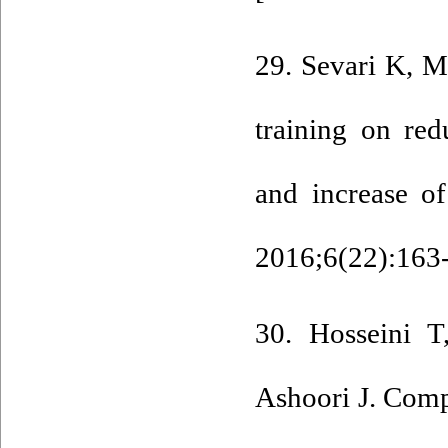
29. Sevari K, M
training on red
and increase of
2016;6(22):163
30. Hosseini T
Ashoori J. Comp