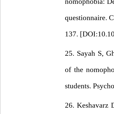
nomophobia: Dev
questionnaire. 
137. [
DOI:10.10
25. Sayah S, Gh
of the nomopho
students. Psych
26. Keshavarz 