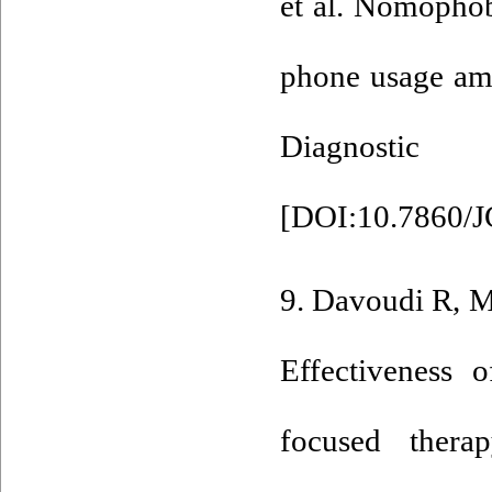
et al. Nomophob
phone usage amo
Diagnostic
[
DOI:10.7860/
9. Davoudi R, M
Effectiveness 
focused thera