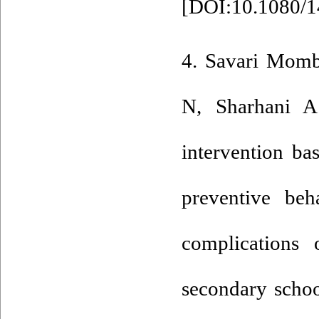
[
DOI:10.1080/1
4. Savari Momb
N, Sharhani A.
intervention b
preventive beh
complications
secondary schoo