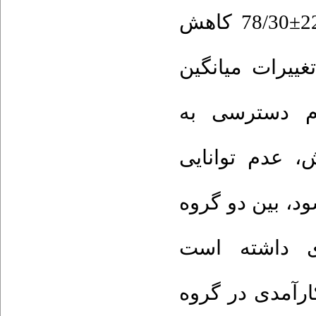
16/20±54/10 نسبت به قبل از مداخله 22/11±78/30 کاهش
معناداری داشته است (0/001>P). 
دم دسترسی به
، عدم توانایی
د، بین دو گروه
ی داشته است
(0/001>P). ر گروه