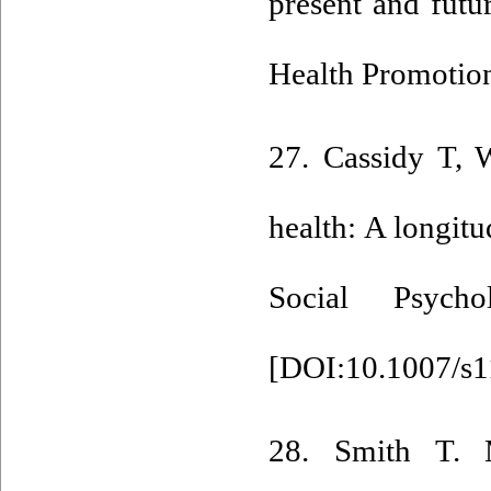
present and futu
Health Promotion
27. Cassidy T, 
health: A longitu
Social Psycho
[
DOI:10.1007/s
28. Smith T. M