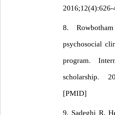
2016;12(4):626-
8. Rowbotham
psychosocial cli
program. Inter
scholarship. 2
[
PMID
]
9. Sadeghi R, H