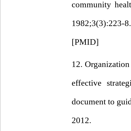
community healt
1982;3(3):223
[
PMID
]
12. Organization
effective strat
document to guid
2012.