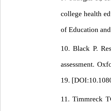
college health ed
of Education and
10. Black P. Re
assessment. Oxf
19. [
DOI:10.108
11. Timmreck T