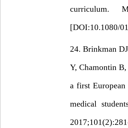
curriculum. M
[
DOI:10.1080/0
24. Brinkman DJ,
Y, Chamontin B, e
a first European
medical student
2017;101(2):281-