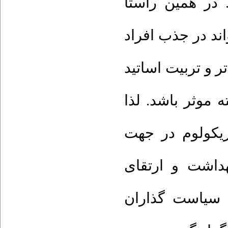
 در همین راستا
د در جذب افراد
تر و تربیت اساتید
 موثر باشد. لذا
ریکولوم در جهت
داشت و ارتقای
 سیاست گذاران