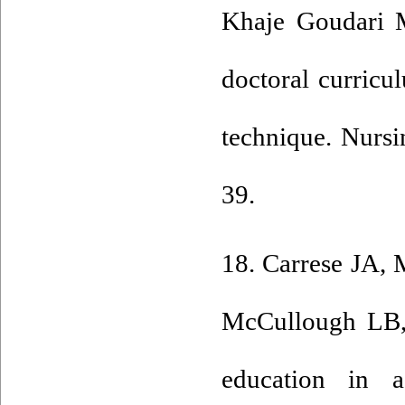
Khaje Goudari M
doctoral curricu
technique. Nurs
39.
18. Carrese JA,
McCullough LB, e
education in a