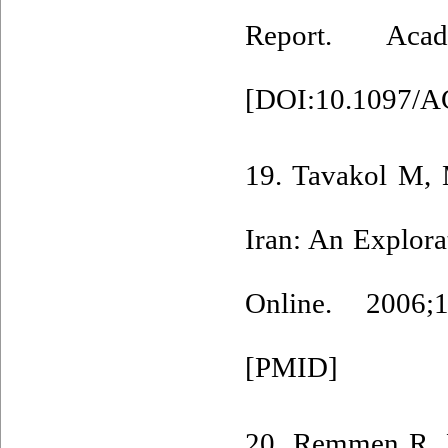
Report. Acad
[
DOI:10.1097/
19. Tavakol M, 
Iran: An Explor
Online. 2006;1
[
PMID
]
20. Remmen R, D