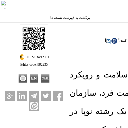
برگشت به فهرست نسخه ها
*
 کندی
‎ 10.22034/12.1.1
Ethics code: 992235
 سلامت و رویکرد
مت فرد، سازمان
ک رشته نوپا در