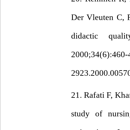
Der Vleuten C, R
didactic quali
2000;34(
2923.2000.0057
21. Rafati F, Kh
study of nursi