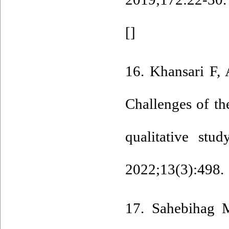
[
]
16. Khansari F, 
Challenges of th
qualitative stu
2022;13(3):498.
17. Sahebihag 