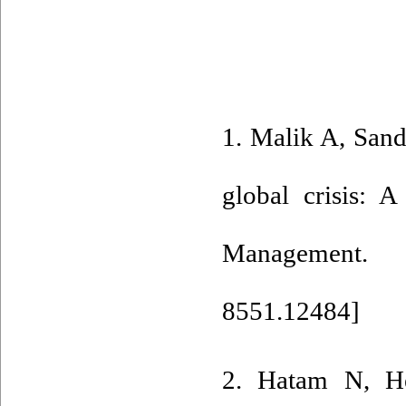
1. Malik A, San
global crisis: A
Management. 2
8551.12484
]
2. Hatam N, He