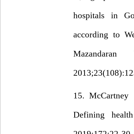
hospitals in G
according to We
Mazandaran 
2013;23(108):12
15. McCartney
Defining health
2019;172:22-30.