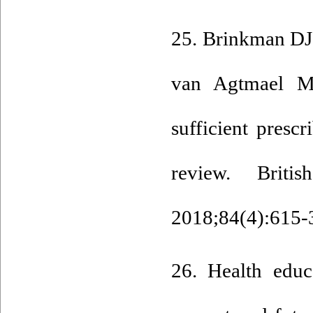
25. Brinkman DJ,
van Agtmael MA
sufficient presc
review. Briti
2018;84(4):615-3
26. Health educ