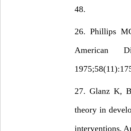
48.
26. Phillips M
American Di
1975;58(11):175
27. Glanz K, B
theory in devel
interventions. 