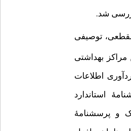
بررسی شد
مقطعی، توصیفی
 زیر پوشش مراکز بهداشتی
ردآوری اطلاعات
سمت: پرسش­نامۀ استاندارد
ک و پرسش­نامۀ