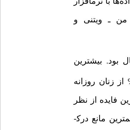
‌ها با نرم­افزار
من ـ ویتنی و
سنی زنان ۱۱/۹±۳۷ سال بود. بیشترین
صرف، مربوط به پنیر بود. ۷۸/۱ % از زنان روزانه
ن فایده از نظر
ترین مانع درک­