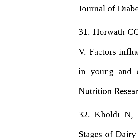
Journal of Diabe
31. Horwath CC
V. Factors infl
in young and e
Nutrition Resea
32. Kholdi N, P
Stages of Dair