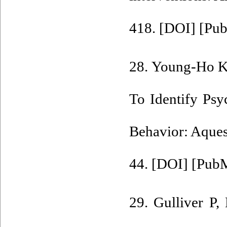
418. [
DOI
] [
Pu
28. Young-Ho K.
To Identify Psy
Behavior: Aquest
44. [
DOI
] [
Pub
29. Gulliver P