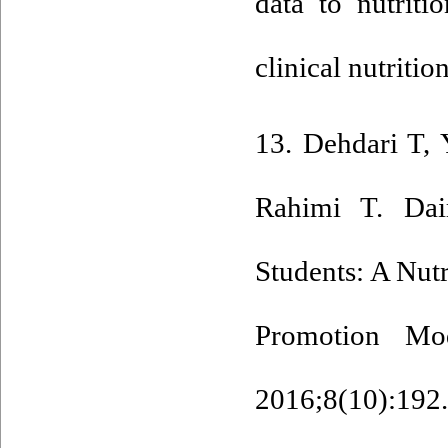
data to nutriti
clinical nutriti
13. Dehdari T,
Rahimi T. Dai
Students: A Nut
Promotion Mod
2016;8(10):192.