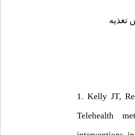
 تغذیه
1. Kelly JT, R
Telehealth met
interventions i