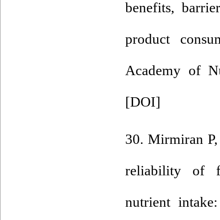
benefits, barri
product consu
Academy of Nut
[
DOI
]
30. Mirmiran P,
reliability of
nutrient intak