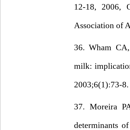
12-18, 2006, Q
Association of A
36. Wham CA, W
milk: implicatio
2003;6(1):73-8. 
37. Moreira P
determinants of