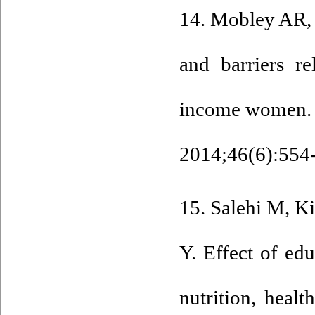
14. Mobley AR, 
and barriers r
income women. J
2014;46(6):554-
15. Salehi M, K
Y. Effect of ed
nutrition, heal