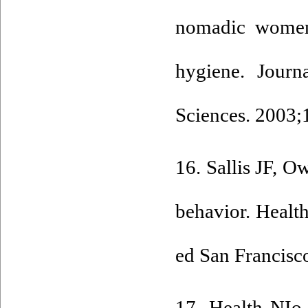
nomadic women 
hygiene. Journ
Sciences. 2003;
16. Sallis JF, O
behavior. Health
ed San Francisc
17. Health NIo.