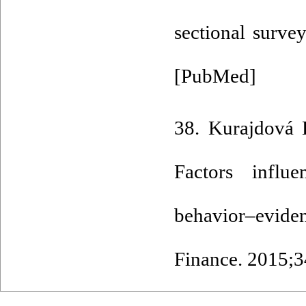
sectional surve
[
PubMed
]
38. Kurajdová 
Factors influ
behavior–evide
Finance. 2015;3