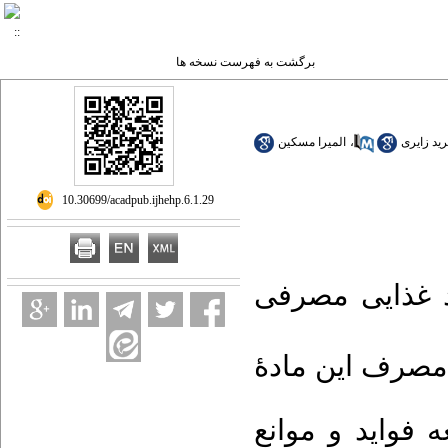
برگشت به فهرست نسخه ها
المیرا مسکین
،
ید زایری
‎ 10.30699/acadpub.ijhehp.6.1.29
اد غذایی مصرفی
مصرف این مادۀ
 فواید و موانع