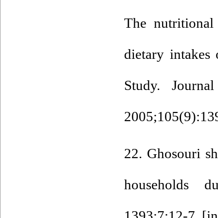
The nutritiona
dietary intakes
Study. Journal
2005;105(9):139
22. Ghosouri sh
households du
1393;7:12-7. [in