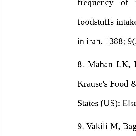
frequency of 
foodstuffs intak
in iran. 1388; 9
8. Mahan LK, 
Krause's Food &
States (US): Els
9. Vakili M, B