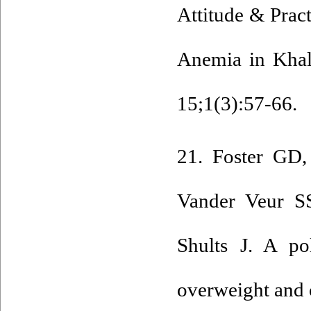
Attitude & Prac
Anemia in Khal
15;1(3):57-66.
21. Foster GD
Vander Veur S
Shults J. A po
overweight and 