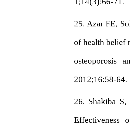
1;14(3):66-71.
25. Azar FE, So
of health belie
osteoporosis
2012;16:58-64.
26. Shakiba S,
Effectiveness 