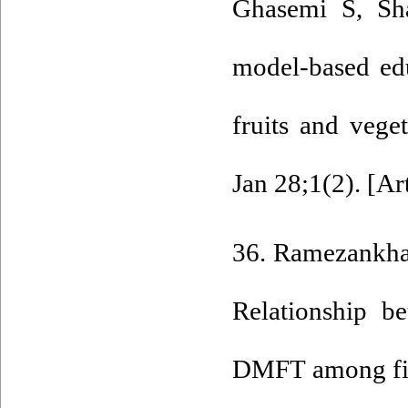
Ghasemi S, Sha
model-based ed
fruits and vege
Jan 28;1(2). [
Art
36. Ramezankha
Relationship b
DMFT among five