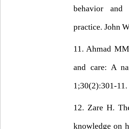
behavior and h
practice. John 
11. Ahmad MM,
and care: A na
1;30(2):301-11.
12. Zare H. The
knowledge on he