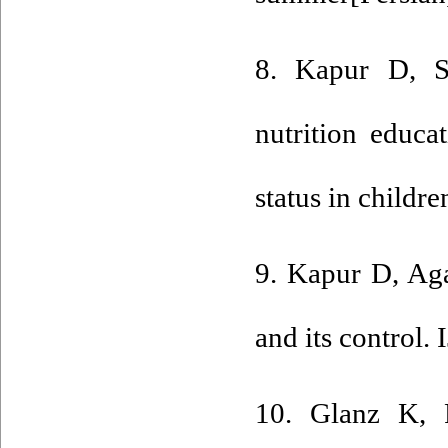
8. Kapur D, S
nutrition educa
status in child
9. Kapur D, Ag
and its control. 
10. Glanz K, 