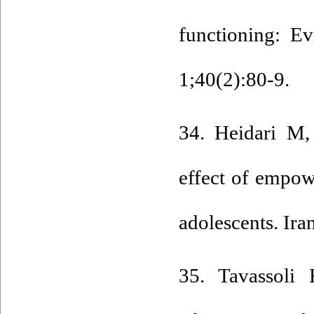
functioning: E
1;40(2):80-9.
34. Heidari M,
effect of empow
adolescents. Ira
35. Tavassoli