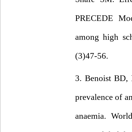
PRECEDE Model
among high sch
(3)47-56.
3. Benoist BD,
prevalence of 
anaemia. Worl