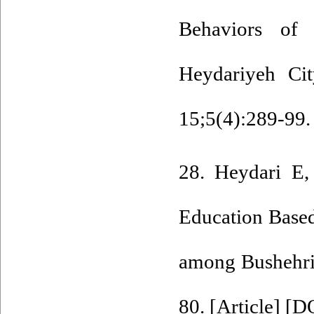
Behaviors of
Heydariyeh Ci
15;5(4):289-99. 
28. Heydari E,
Education Base
among Bushehria
80. [
Article
] [
D