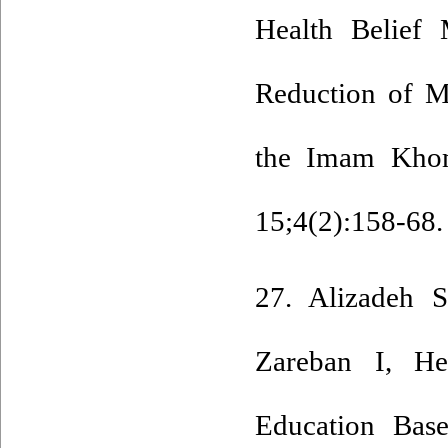
Health Belief 
Reduction of M
the Imam Khom
15;4(2):158-68. 
27. Alizadeh 
Zareban I, He
Education Bas