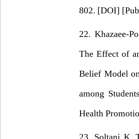
802. [
DOI
] [
Pu
22. Khazaee-Po
The Effect of a
Belief Model o
among Students
Health Promotio
23. Soltani K, 