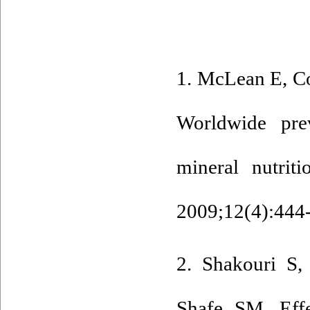
1. McLean E, Co
Worldwide pr
mineral nutrit
2009;12(4):444-
2. Shakouri S,
Shafe SM. Effe