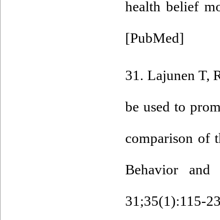
health belief m
[
PubMed
]
31. Lajunen T, 
be used to prom
comparison of t
Behavior and
31;35(1):115-23