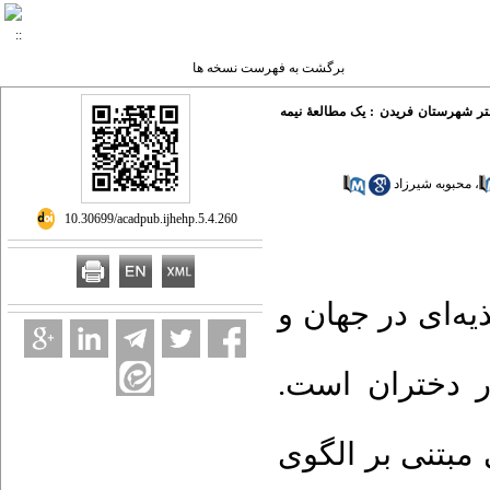
برگشت به فهرست نسخه ها
ختر شهرستان فریدن : یک مطالعۀ نیمه
محبوبه شیرزاد
،
‎ 10.30699/acadpub.ijhehp.5.4.260
: ای در جهان و
 در دختران است
مبتنی بر الگوی