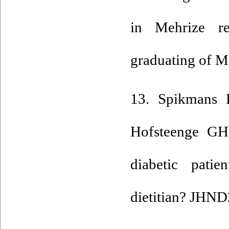
in Mehrize reg
graduating of M
13. Spikmans
Hofsteenge GH
diabetic patie
dietitian? JHND