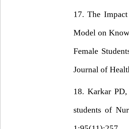
17. The Impac
Model on Knowl
Female Student
Journal of Healt
18. Karkar PD,
students of Nu
1;95(11):257.