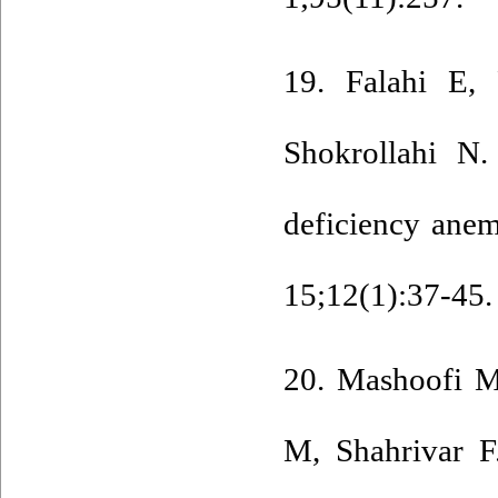
19. Falahi E,
Shokrollahi N.
deficiency ane
15;12(1):37-45. 
20. Mashoofi M
M, Shahrivar F