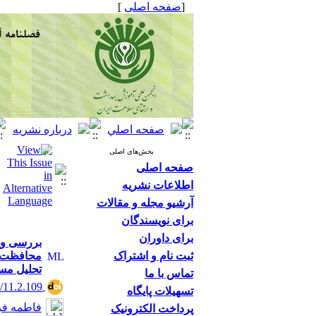
[
صفحه اصلی
]
بخش‌های اصلی
صفحه اصلی
اطلاعات نشریه
آرشیو مجله و مقالات
برای نویسندگان
برای داوران
بررسی وی
ثبت نام و اشتراک
محافظت و 
تحلیل مس
تماس با ما
4/11.2.109
تسهیلات پایگاه
فاطمه فر
پرداخت الکترونیک