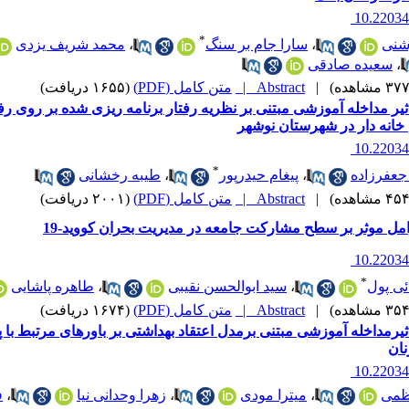
‎ 10.2203
*
شنی
،
سارا جام بر سنگ
،
محمد شریف یزدی
،
سعیده صادقی
|
Abstract |
متن کامل (PDF)
(۱۶۵۵ دریافت)
یر مداخله آموزشی مبتنی بر نظریه رفتار برنامه ریزی شده بر روی رفت
خانه دار در شهرستان نوشهر
‎ 10.2203
*
عفرزاده
،
پیغام حیدرپور
،
طیبه رخشانی
|
Abstract |
متن کامل (PDF)
(۲۰۰۱ دریافت)
مل موثر بر سطح مشارکت جامعه در مدیریت بحران کووید-19
‎ 10.2203
*
ئی پول
،
سید ابوالحسن نقیبی
،
طاهره پاشایی
|
Abstract |
متن کامل (PDF)
(۱۶۷۴ دریافت)
یرمداخله آموزشی مبتنی برمدل اعتقاد بهداشتی بر باورهای مرتبط با 
نان
‎ 10.2203
ظمی
،
میترا مودی
،
زهرا وحدانی نیا
،
ف