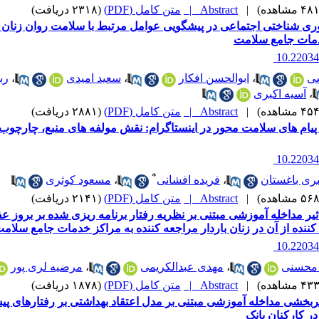
|
Abstract |
متن کامل (PDF)
(۲۳۱۸ دریافت)
وری شناختی اجتماعی در پیشگویی عوامل مرتبط با سلامت روان زنان م
مات جامع سلامت
‎ 10.2203
شی
،
ابوالحسن افکار
،
سعید امیدی
،
رب
،
آسیه اکبری
|
Abstract |
متن کامل (PDF)
(۲۸۸۱ دریافت)
یام های سلامت محور در اینستاگرام: نقش مولفه های منبع، چارچوب 
‎ 10.2203
*
ری باغستان
،
فریده افشانی
،
مسعود کوثری
|
Abstract |
متن کامل (PDF)
(۲۱۴۱ دریافت)
یر مداخله آموزشی مبتنی بر نظریه رفتار برنامه ریزی شده بر بروز ع
ننده از آن در زنان باردار مراجعه کننده به مراکز خدمات جامع سلا
‎ 10.2203
محسنی
،
مهدی عبدالکریمی
،
مرضیه لری پور
|
Abstract |
متن کامل (PDF)
(۱۸۷۸ دریافت)
بخشی مداخله آموزشی مبتنی بر مدل اعتقاد بهداشتی بر رفتارهای پیشگی