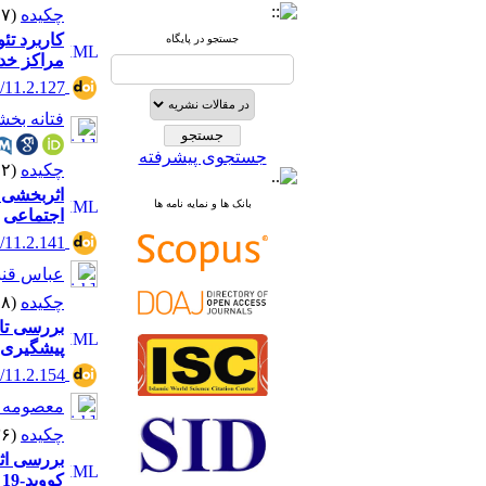
چکیده
(۴۸۱۷ مشاهده)
کاربرد تئ
جستجو در پایگاه
مراکز خد
4/11.2.127
فتانه بخ
جستجوی پیشرفته
چکیده
(۴۵۴۲ مشاهده)
اثربخشی پ
بانک ها و نمایه نامه ها
اجتماعی
4/11.2.141
عباس قنب
چکیده
(۵۶۸۸ مشاهده)
بررسی تاث
پیشگیری ک
4/11.2.154
معصومه 
چکیده
(۴۳۳۶ مشاهده)
بررسی اثر
کووید-19 در کارکنان بانک