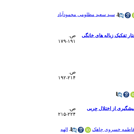
،
سید سعید مظلومی محمودآباد
ار تفکیک زباله های خانگی
ص.
۱۹۱-۱۷۹
ص.
۲۱۴-۱۹۲
پیشگیری از اختلال چربی
ص.
۲۲۴-۲۱۵
اطمه خسروی چاهک
،
الهه