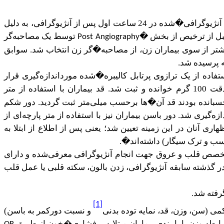
داده�های سابقه بیماری قلبی از پرونده بیماران و از طریق مصاحبه به�دست�آمد. بر اساس نظر پزشک متخصص قلب، بیماران آنژیوگرافی�شده در 24 ساعت اول پس از آنژیوگرافی، به دلیل
�
توسط یک مصاحبه‌گر
Post Angiography
بیشتر از سوی بیماران زن، از مصاحبه�گر زن انتخاب شد. سوابق
 پرسیده شد.
اده از یک ترازوی پرتابل کالیبره�شده مورداندازه‌گیری قرار
بیماران بدون کفش و با کمترین لباس بر روی ترازو و به‌صورت کاملاً صاف و ایستاده قرار می‌گرفتند. وزن بیماران با دقت 100 گرم خوانده و ثبت شد. قد بیماران با استفاده از متر
 بوده و 3 ناحیه سر، باسن و پاشنه پا را به دیوار چسبانده بودند قد آن�ها برحسب میلی‌متر ثبت گردید. دور شکم
‌گیری شد. دور باسن بیماران نیز با استفاده از متر پارچه‌ای از
ری آنان در این زمینه تعیین شد؛ یعنی پس از اطلاع از ابتلا به
ب و ترک سیگار) داشته‌اند�.
 متخصص قلب و عروق جهت انجام آنژیوگرافی معرفی‌شده و دارای
ر گذشته سابقه آنژیوگرافی، زدن بالون، سکته قلبی یا عمل قلب
رفته شد.
[1]
می (سن، وزن، قد، نمایه توده بدنی
و نسبت دورکمر به باسن)
ه وزن با پایبندی بیماران مبتلابه پرفشاری
خون از طریق