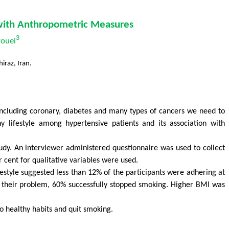
 with Anthropometric Measures
3
ro
u
ei
iraz, Iran.
s including coronary, diabetes and many types of cancers we need to
y lifestyle among hypertensive patients and its association with
study. An interviewer administered questionnaire was used to collect
 cent for qualitative variables were used.
festyle suggested less than 12% of the participants were adhering at
f their problem, 60% successfully stopped smoking. Higher BMI was
to healthy habits and quit smoking.