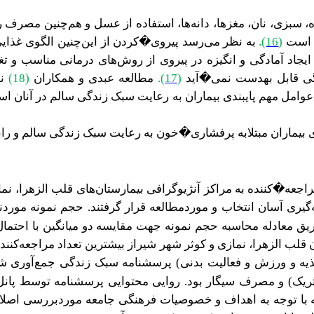
 سبزی، نان، مغزها، دانه‌ها، استفاده از عسل و هم‌چنین مصرف 
ز است
(
16
)
.
به نظر می‌رسد پیروی�کردن از این‌چنین الگوی غذایی
 ایجاد آمادگی و انگیزه در پیروی از روش‌های درمانی مناسب و ت
دگی قابل‌ بهدست نمی�آید
(
17
)
.
مطالعه عبدی و همکاران
(18)
نی
وامل مهم پایبندی بیماران به رعایت سبک زندگی سالم در آنان 
ی بیماران مبتلابه پرفشاری�خون به
رعایت سبک زندگی سالم
و را
راجعه�کننده به مراکز آنژیوگرافی بیمارستان‌های قلب الزهرا، ن
‌گیری آسان انتخاب و موردمطالعه قرار
گرفتند. حجم نمونه موردنی
قلب الزهرا، نمازی و کوثر شهر شیراز بیشترین تعداد مراجعه‌کنند
ذیه و ورزش و فعالیت بدنی) پرسشنامه
سبک زندگی جمع‌آوری شد
تریک) و مصرف سیگار بود.
روایی محتوایی پرسشنامه توسط پا
 توجه به اهداف و خصوصیات فرهنگی جامعه موردبررسی اصلاح گ