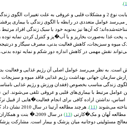
.
)
امروزه خطر ابتلا به بیماری‌های مزمن به‌ویژه پرفشاری�خون، دیابت نوع 2 و مشکلات ق
ظر می‌رسد عوامل متعددی در رابطه با الگوی زندگی با بیماری پرف
خته‌شده‌اند؛ که آن‌ها نیز به‌نوبه خود با سبک زندگی افراد مرتبط
،
ک میوه و سبزیجات، کاهش فعالیت بدنی، مصرف سیگار و درنتیجه
می‌تواند نقش مهمی در کاهش اندازه دور شکم و نمایه توده بد
یش است. به نظر می‌رسد عوامل اصلی آن رژیم غذایی و فعالیت بد
رش سازمان جهانی بهداشت رژیم غذایی فاقد میوه و سبزیجات سو
الگوی زندگی مناسب بخصوص (فقدان ورزش و رژیم غذایی نامناسب)
ن عوامل مرتبط با بیماری‌های قلبی و عروقی
تلقی می‌شوند. این 
اساس، نداشتن اراده کافی برای انجام فعالیت�هایی از قبیل ت
ناخته می‌شوند
(
11
)
.
هرچند
مطالعه آرتینا 
مطالعه لَهان و مک�کارتی
(
13
)
در سال 2009،
�
بنت و همکاران
معالج مسئولیتی دوجانبه میان پزشک و بیمار است. مشارکت پزشک و