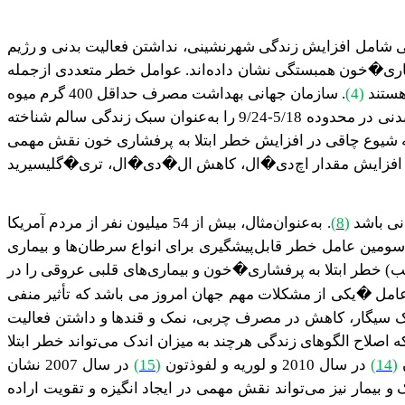
لبی و عروقی به علت تغییرات الگوی زندگی شامل افزایش زندگی شهرنشینی، نداشتن فعالیت بدنی و رژیم
شاری�خون همبستگی نشان داده‌اند.
عوامل خطر متعددی ازجمله
 هستند
(4)
. سازمان جهانی بهداشت مصرف حداقل 400 گرم میوه
پخت غذا به‌صورت بخارپز و یا آب�پز و کنترل کردن نمایه توده بدنی در محدوده 5/18-9/24 را به‌عنوان سبک زندگی سالم شناخته
 شیوع چاقی در افزایش خطر ابتلا به پرفشاری خون نقش مهمی
نی، افزایش مقدار اچ‌دی�ال، کاهش ال�دی�ال، تری�گلیسیرید
نی باشد
(
8
)
. به‌عنوان‌مثال، بیش از 54 میلیون نفر از مردم آمریکا
مین عامل خطر قابل‌پیشگیری برای انواع سرطان‌ها و بیماری
 خطر ابتلا به پرفشاری�خون و بیماری‌های قلبی عروقی را در
عامل
�
یکی از مشکلات مهم جهان امروز می باشد که تأثیر منفی
رک سیگار، کاهش در مصرف چربی، نمک و قندها و داشتن فعالیت
در سال 2010 نشان داد که اصلاح الگوهای زندگی هرچند به میزان اندک می‌تواند خطر ابتلا
(
14
)
در سال 2010 و لوریه و لفوذتون
(
15
)
در سال 2007 نشان
 بیمار نیز می‌تواند نقش مهمی در ایجاد انگیزه و تقویت اراده