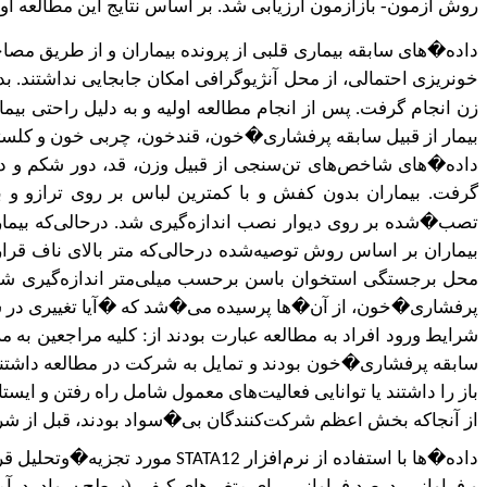
روش آزمون- بازآزمون ارزیابی شد. بر اساس نتایج این مطالعه اولیه پ
خونریزی احتمالی، از محل آنژیوگرافی امکان جابجایی نداشتند. بدین‌جهت مصاحبه با بیماران 24 ساعت پس
زن انجام گرفت. پس از انجام مطالعه اولیه و به دلیل راحتی بی
بیمار از قبیل سابقه پرفشاری�خون، قندخون، چربی خون و کلسترو
داده�های شاخص‌های تن‌سنجی از قبیل وزن، قد، دور شکم و دور 
گرفت.
بیماران بر اساس روش توصیه‌شده درحالی‌که متر بالای ناف قرار دا
محل برجستگی استخوان باسن برحسب میلی‌متر اندازه‌گیری ش
پرفشاری�خون، از آن�ها پرسیده می�شد که �آیا تغییری در سبک
شرایط ورود افراد به مطالعه عبارت بودند از: کلیه مراجعین ب
سابقه پرفشاری�خون بودند و تمایل به شرکت در مطالعه داشتند. 
باز را داشتند یا توانایی فعالیت‌های معمول شامل راه رفتن و ایستا
از آنجاکه بخش اعظم شرکت‌کنندگان بی�سواد بودند، قبل از ش
داده�ها با استفاده از نرم‌افزار
مورد تجزیه�وتحلیل قرار
STATA12
و فراوانی، درصد فراوانی برای متغیرهای کیفی (سطح سواد، درآمد