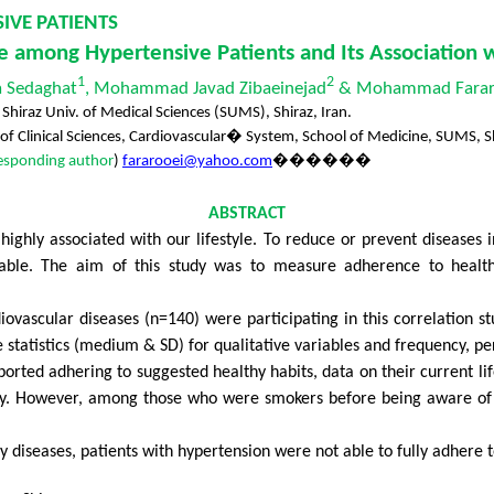
IVE PATIENTS
le among Hypertensive Patients and Its Association
1
2
a Sedaghat
, Mohammad Javad Zibaeinejad
& Mohammad Fara
Shiraz Univ. of Medical Sciences (SUMS), Shiraz, Iran.
f Clinical Sciences, Cardiovascular
�
System, School of Medicine, SUMS, Sh
esponding author
)
fararooei@yahoo.com
������
ABSTRACT
 highly associated with our lifestyle. To reduce or prevent disease
vable. The aim of this study was to measure
adherence to health
diovascular diseases (n=140) were participating in this correlation 
statistics (medium & SD) for qualitative variables and frequency, per
orted adhering to suggested healthy habits, data on their current li
ctivity. However, among those who were smokers before being aware o
y diseases, patients with hypertension were not able to fully adhere 