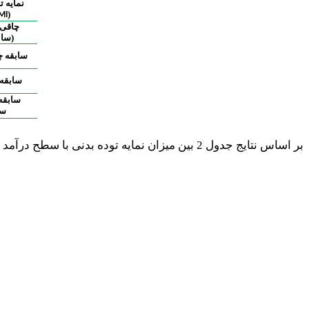
نمایه ت
(
MI
چاقی
(
سان
سابقه 
سابقه
سابقه
سی
بر اساس نتایج جدول 2 بین میزان نمایه توده بدنی با سطح درآمد مردان و زنان و هم‌چنین سطح سواد در مردان و زنان رابطه معناداری دیده نشد (05/0