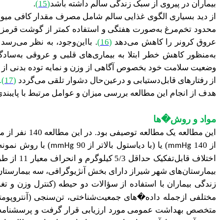
بیماران در پیروی از سبک زندگی سالم داشته باشد
(
15
)
.
از دید بسیاری الگوی غذایی سالم شامل مصرف مقدار کافی میوه،
محدود تخم‌مرغ به‌صورت هفتگی و استفاده کمتر از گوشت قرم
عروق کرونر را کاهش می‌دهد
(
16
)
. بااین‌وجود، به نظر می‌رسد
به‌منظور کاهش خطر ابتلا به بیماری‌های قلبی و عروقی به‌سا
وضعیت سلامت خود بخصوص آگاهی از وزن و نمایه توده بدنی از ع
از رفتارهای قابل‌دستیابی و درعین‌حال دشوار تلقی می‌گردد
(
17
)
.
هدف از انجام این مطالعه بررسی
میزان و عوامل مرتبط با
پایبند
مواد و روش�ها
این مطالعه یک مطالعه توصیفی بود. در این مطالعه
140
نفر از م
از 140
) یا (با دیاستول بالاتر از 90
)
با روش نمونه
mmHg
mmHg
بیمارستان‌های شهر شیراز دارای بخش آنژیوگرافی، سه بیمارستان 
زندگی بیماران با استفاده از سؤالات
دو حیطه
(کنترل وزن و تغ
مختلفی ازجمله داده�های جمعیت‌شناختی، تن‌سنجی (آنتروپوم
متخصص بهداشت عمومی مورد ارزیابی قرار گرفت و پرسشنامه با