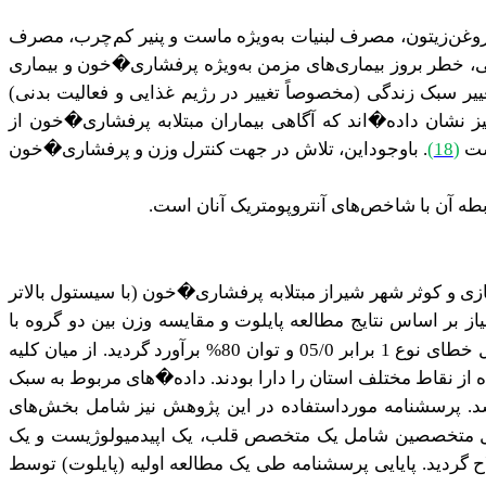
روغن‌زیتون، مصرف لبنیات به‌ویژه ماست و پنیر کم‌چرب، مصرف
، خطر بروز بیماری‌های مزمن به‌ویژه پرفشاری�خون و بیماری
غییر سبک زندگی (مخصوصاً تغییر در رژیم غذایی و فعالیت بدنی)
ز نشان داده‌�اند که آگاهی بیماران مبتلابه پرفشاری�خون از
است
(
18
)
. باوجوداین، تلاش در جهت کنترل وزن و پرفشاری�خون
بطه آن با شاخص‌های آنتروپومتریک آنان است.
مازی و کوثر شهر شیراز مبتلابه پرفشاری�خون (با
سیستول بالاتر
از بر اساس نتایج مطالعه پایلوت و مقایسه وزن بین دو گروه با
اختلاف قابل‌تفکیک حداقل 5/3 کیلوگرم و انحراف معیار 11 از طریق معادله محاسبه حجم نمونه جهت مقایسه دو میانگین با احتمال خطای نوع 1 برابر 05/0 و توان 80% برآورد گردید. از میان کلیه
ه از نقاط مختلف استان را دارا بودند. داده�های مربوط به سبک
. پرسشنامه مورداستفاده در این پژوهش نیز شامل بخش‌های
نل متخصصین شامل یک متخصص قلب، یک اپیدمیولوژیست و یک
ردید. پایایی پرسشنامه طی یک مطالعه اولیه (پایلوت) توسط