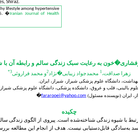
s, Shiraz.
thy lifestyle among hypertensive
15.
�
Iranian
Journal of Health
ه پرفشاری�خون به رعایت سبک زندگی سالم و رابطه آن با 
3*
2
1
زهرا صداقت،
محمدجواد زیبایی�نژاد
و محمد فراروئی
هداشت، دانشگاه علوم پزشکی شیراز، شیراز، ایران.
وم بالینی، قلب و عروق، دانشکده پزشکی، دانشگاه علوم پزشکی شیراز، 
�
ز، ایران (نویسنده مسئول)
fararooei@yahoo.com
چکیده
تبط با شیوه زندگی شناخته‌شده است. پیروی از الگوی زندگی سالم 
سد به‌سادگی قابل‌دستیابی نیست. هدف از انجام این مطالعه بررس