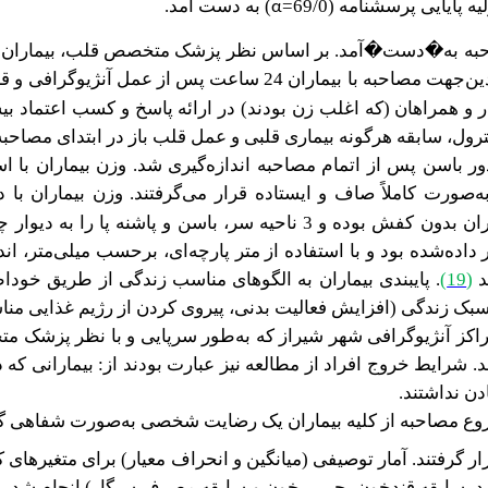
ایایی پرسشنامه (69/0=
) به دست آمد.
α
 از عمل آنژیوگرافی و قبل از ترخیص از بخش
مار و همراهان (که اغلب زن بودند) در ارائه پاسخ و کسب اعتماد 
ل، سابقه هرگونه بیماری قلبی و عمل قلب باز در ابتدای مصاحبه
باسن پس از اتمام مصاحبه اندازه‌گیری شد. وزن بیماران با استف
تصب�شده بر روی دیوار نصب اندازه‌گیری شد. درحالی‌که بیماران بدون کفش
ده‌شده بود و با استفاده از متر پارچه‌ای، برحسب میلی‌متر، اندازه
د
(
19
)
. پایبندی بیماران به الگوهای مناسب زندگی از طریق خوداظها
 زندگی (افزایش فعالیت بدنی، پیروی کردن از رژیم غذایی مناس
ه مراکز آنژیوگرافی شهر شیراز که به‌طور سرپایی و با نظر پزشک
شرایط خروج افراد از مطالعه نیز عبارت بودند از: بیمارانی که د
دن نداشتند.
روع مصاحبه از کلیه بیماران یک رضایت شخصی به‌صورت شفاهی گ
 گرفتند. آمار توصیفی (میانگین و انحراف معیار) برای متغیرهای ک
، سابقه قندخون، چربی خون و سابقه مصرف سیگار) انجام شد. رابط