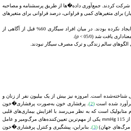
بستگی شرکت کردند. جمع‌آوری داده�ها از طریق پرسشنامه و مصاحبه
ار) برای متغیرهای کمی و فراوانی، درصد فراوانی برای متغیرهای
کمتر از 12% از بیماران اعلام کردند که پس از آگاهی از ابتلا به پرفشاری�خون تغییر چشمگیری در سبک زندگی خود ایجاد نکرده بودند. در میان افراد سیگاری 60% قبل از آگاهی از
عناداری یافت شد (
)
.
05/0 >
p
 الگوهای سالم زندگی و ترک مصرف سیگار نبودند.
امروزه نیز بیش از یک بیلیون نفر از زنان و
(
2
)
. پرفشاری خون به‌صورت پرفشاری�خون
تابولیک است که به نظر می‌رسد با افزایش بیماری‌های قلبی
11
یکی از مهم‌ترین تعیین‌کننده‌های مرگ‌ومیر و عامل
mmHg
(
3
)
. بنابراین، پیشگیری و کنترل پرفشاری�خون