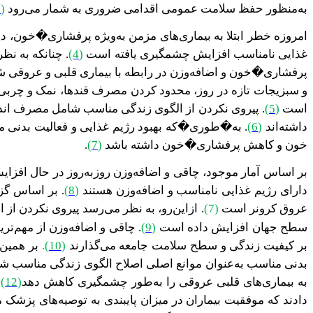
به‌منظور حفظ سلامت عمومی اقدامی ضروری به شمار می‌رود
(
1
غذایی نامناسب افزایش چشمگیری یافته است
(
4
)
. چنانکه به ن
پرفشاری�خون و اضافه‌وزن
در رابطه با
بیماری قلبی و عروقی شنا
و سبزیجات تازه در روز، محدود کردن مصرف قندها، نمک و چربی
است
(
5
)
. پیروی نکردن از الگوی زندگی مناسب شامل مصرف اند
داشته‌اند
(
6
)
. به�طوری�که بهبود رژیم غذایی و فعالیت بدنی 
خون و کاهش پرفشاری�خون داشته باشد
(
7
)
.
بر اساس آمار موجود، چاقی و اضافه‌وزن روزبه‌روز در حال افزا
دارای رژیم غذایی نامناسب و اضافه‌وزن هستند
(
8
)
.
بر اساس گزا
عروق کرونر است
(7)
. ازاین‌رو، به نظر می‌رسد
پیروی نکردن از 
سطح جهان افزایش داده است
(
9
)
. چاقی و اضافه‌وزن
از مهم‌تری
بر کیفیت زندگی و سطح سلامت جامعه می‌گذارند
(
10
)
.
بر همین 
بدنی مناسب به‌عنوان موانع اصلی اصلاح الگوی زندگی مناسب ش
به بیماری‌های قلبی عروقی را به‌طور چشمگیری کاهش دهد
(
12
)
دادند که موفقیت بیماران در میزان پایبندی به توصیه‌های پزشک 