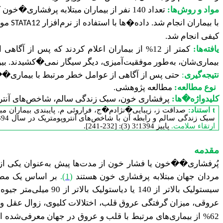
مواد و روش‌ها:
تعداد 140 نفر از بیماران مبتلابه پرفش
با بیماران انجام شد. داده
ها با استفاده از نرم‌افزار
مور
STATA12
�
کیفی انجام شد.
یافته‌ها:
بیماری‌شان، به‌طور موفقیت‌آمیزی، دیگر سیگار نمی�کشیدند. بین
نتیجه‌گیری
:
حتی پس از آگاهی از عوامل خطر مرتبط با بیماری��ه
نوع مطالعه:
مطالعه پژوهشی
.
کلیدواژه�ها:
پرفشاری خون، سبک زندگی سالم، شاخص‌های آنترو
t
استناد:
صداقت ز، زیبایی�نژادم�ج، فراروئی م. پایبندی بیماران م
سبک زندگی سالم و رابطه آن با شاخص‌های آنتروپومتریک در سال 1394.
ارتقاء سلامت.
پاییز 1394؛3 (3): [232-241].
مقدمه
پُرفشاری��خون یا فشار خون از مدت‌ها پیش به‌عنوان یکی از 9 عامل خطر مهم و تأثیرگذار بر بار کلی بیماری‌های قلبی عروقی شناخته‌شده اس
مردان جهان مبتلابه پرفشاری خون هستند
(
1
)
.
بر اساس یک مطالعه فر
سیستولیک بالاتر از 140 یا دیاستولیک بالاتر از
90 میلی‌متر جیوه تعریف می‌شود
عروقی،
میزان گرفتگی عروق قلب، اختلالات کلیوی، زوال عقل و آ
62% از بیماری‌های مرتبط با قلب و عروق در جهان معرفی‌شده است که سالانه باعث 6/7 میلیون مرگ می‌شود (تقریباً 13% از کل مرگ‌های جهان)