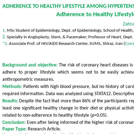
ADHERENCE TO HEALTHY LIFESTYLE AMONG HYPERTENS
Adherence to Healthy Lifesty
Zahr
1.
MSc Student of Epidemiology, Dept. of Epidemiology, School of Health, 
2
.
Specialty in Angioplasty, Stent,
& Pacemaker; Professor of Heart, Dept. o
*3.
Associate Prof. of HIV/AIDS Research Center, SUMS, Shiraz, Iran (
Corr
Background
and objective:
The risk of coronary heart diseases is
adhere to proper lifestyle which seems not to be easily achie
anthropometric measures.
Methods:
Patients with high blood pressure, but no history of car
required information. Data was analyzed using STATA12. Descriptive 
Results:
Despite the fact that more than 86% of the participants rep
least one significant healthy change in their diet or physical a
related to non-adherence to healthy lifestyle (
p
<0.05).
Conclusion:
Even after being informed of the higher risk of coronar
Paper Type:
Research Article.