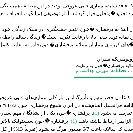
اری�خون که فاقد سابقه بیماری قلبی عروقی بودند در این مطالعه هم
د تجزیه�وتحلیل قرار گرفتند. آمار توصیفی (میانگین، انحراف معی
 نمایه توده بدنی بالا با رعایت نکردن سبک� زندگی سالم رابطه م
ای کرونری بیماران مبتلابه پرفشاری
خون قادر به رعایت کامل
�
پومتریک، شیراز.
بتلابه پرفشاری�خون به رعایت
فصلنامه آموزش بهداشت و
ت.
اتحلیل انجام‌شده در ایران شیوع پرفشاری خون 1/22% برآورد شده است
(
1
)
.
پرفشاری�خون یکی از نشانگان مهم سندرم م
لزایمر ارتباط داشته باشد
(
1
)
.
پرفشاری�خونِ سیستولیک بالاتر از 5