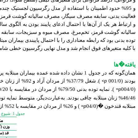
و 95% حدود اطمینان با استفاده از مدل رگرسیون لجستیک چ
فعالیت بدنی، سابقه مصرف سیگار، مصرف سالیانه گوشت قرمز، 
و ارتباط هر یک از آن‌ها با احتمال ادعای پایبند بودن به ال
سالیانه گوشت قرمز، تخم‌مرغ، مصرف میوه و سبزیجات، سابقه مصر
توده بدنی بود که رابطه معناداری را با احتمال پایبندی بیمار
با کلیه متغیرهای فوق انجام شد و مدل نهایی رگرسیون خطی شامل 
یافته�ها
بودند (001/0
). شغل 37/79% از مردان آزاد و 92% از زنان خانه‌دار بودند
<
p
(004/0
).
نمایه توده بدنی 79/50% از مردان در مقایسه با 20/20% از زنان طبیعی (25
=
p
46/46% زنان مبتلابه چاقی بودند. به‌عبارت‌دیگر، متوسط نمایه توده بدنی در مردان 05/4
مبتلابه قندخون
�
(04/0
) و 26% از مردان در مقایسه با 52% از زنان مبتلابه چربی خون بودند
=
p
جدول 1: شیوع عوامل خطر مرتبط در بیماران مبتلابه پرفشاری�خون مراجعه‌کننده به مراکز آنژیوگرافی شهر شیراز
مت
وزن (ک
قد (سا