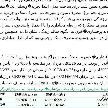
ندمتغیره تعیین شد. برای ساخت مدل، ابتدا تجزیه�وتحلیل تک�مت
مرغ، تخم‌مرغ، مصرف میوه و سبزیجات، مصرف نمک و چربی، سا
گوی سالم زندگی موردبررسی قرار گرفت. متغیرهای سطح سواد، درآ
ف سیگار) که رابطه معناداری را با احتمال پایبند بودن بیمارا
ان مبتلابه پرفشاری�خون به الگوی سالم زندگی نشان دادند. همچن
دو متغیر جنسیت، مصرف نمک و چربی بود که ارتباط معناداری را با
.
<
�
�
63/24 در مقایسه با 43/4
36/28 در زنان کمتر بود (001/0
�
(18/0
). سابقه مصرف دخانیات در مردان 27/41% 
=
p
ue
p
غیر
زنان
(
)
مردان (
)
X�SD
X�SD
یلوگرم)
/0
52/70
�
98/11
45/68
�
22/12
نتیمتر)
1/0>
55/169
�
77/6
41/156
�
34/7