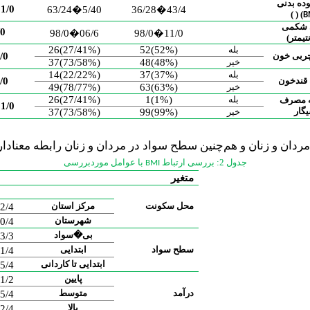
وده بدنی
1/0>
63/24
�
5/40
36/28
�
43/4
)
(
)
B
 شکمی
/0
98/0
�
06/6
98/0
�
11/0
تیمتر
)
بله
(52%)52
(27/41%)26
چربی خون
/0
خیر
(48%)48
(73/58%)37
بله
(37%)37
(22/22%)14
 قندخون
/0
خیر
(63%)63
(78/77%)49
بله
(1%)1
(27/41%)
26
 مصرف
1/0>
گار
خیر
(99%)99
(73/58%)37
جدول 2: بررسی ارتباط
با عوامل موردبررسی
BMI
متغیر
محل سکونت
مرکز استان
2/4
شهرستان
0/4
بی�سواد
3/3
سطح سواد
ابتدایی
1/4
ابتدایی تا کاردانی
5/4
پایین
1/2
درآمد
متوسط
5/4
بالا
2/4