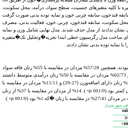
OR
�
غیره با کلیه متغیرهای جنسیت، سطح سواد، درآمد، محل سکونت،
بقه قندخون، سابقه چربی خون و نمایه توده بدنی صورت گرفت
مد، محل سکونت، سابقه قندخون، چربی خون، فعالیت بدنی، مصرف
ن نشان ندادند از مدل حذف شدند. مدل نهایی شامل وزن و نمایه
ین برای ساخت مدل رگرسیون خطی ابتدا تجزیه�وتحلیل تک�متغیره
 نمایه توده بدنی نشان دادند.
همان‌گونه که در جدول 1 نشان داده ‌شده عمده بیماران مبتلابه پرفشاری�خون مراجعه‌کننده به مراکز قلب و عروق زن (35/61%) بودند. همچنین 57/28% مردان در مقایسه با 55% زنان فاقد سواد
درآمد 93/26% مردان در مقایسه با 50% زنان پایین و 02/73% مردان در مقایسه با 50% زنان درآمدی متوسط داشتند
)، 10/38% از مردان در مقایسه با 33/33% زنان دارای اضافه‌وزن (27-29) و 11/11% مردان در مقایسه با
). 14% از مردان در مقایسه با 37% از زنان
<
p
در مقایسه با زنان
�
که 1% بود (001/0
).
<
p
val
3
00