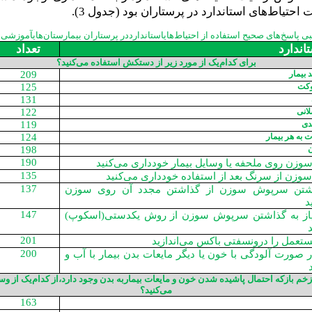
احتیاط‌های استاندارد در پرستاران بود (جدول 3).
اندارد
تعداد
برای کدام‌یک از مورد زیر از دستکش استفاده می‌کنید؟
بیمار
209
وکت
125
131
انی
122
دی
119
ت به هر بیمار
124
198
190
 سوزن روی ملحفه یا وسایل بیمار خودداری می‌کنید
135
 سوزن از سرنگ بعد از استفاده خودداری می‌کنید
137
رداشتن سرپوش سوزن از گذاشتن مجدد آن روی سوزن
د
147
یاز به گذاشتن سرپوش سوزن از روش یکدستی(اسکوپ)
201
ستعمل را درونسفتی باکس می‌اندازید
200
ر صورت آلودگی با خون یا دیگر مایعات بدن بیمار با آب و
 بازکه احتمال پاشیده شدن خون و مایعات بیماربه بدن وجود دارد،از کدام‌یک از وسا
می‌کنید؟
163