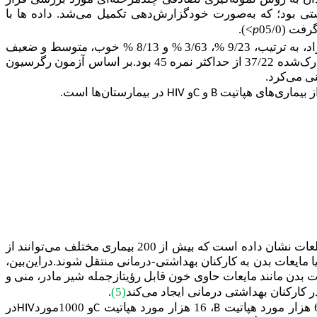
شتی بود؛ که به‌صورت خودگزارش
دهی تکمیل می‌شد.
داده ها با
 (05/0
<
).
p
73/31بود. به طور کلی، تنها 6/37% پرستاران آگاهی خوبی داشتند.عملکرد افراد، به ترتیب، 9/23 %، 3/63 % و 8/13 % خوب، متوسط و ضعیف
بر اساس آزمون رگرسیون
ی می‌کرد.
 بیماری‌های هپاتیت
و
و
در بیمارستان‌ها است.
HIV
C
B
.مطالعات نشان داده است که بیش از 200 بیماری مختلف می‌توانند از
ون یا مایعات بدن به کارکنان بهداشتی-درمانی منتقل شوند.دراین‌بین،
 بدن مانند مایعات حاوی خون قابل رؤیتازجمله شیر مادر، منی و
ر کارکنان بهداشتی درمانی ایجاد می‌کند
(5)
.
، 16 هزار مورد هپاتیت
و 1000مورد
در
HIV
C
B