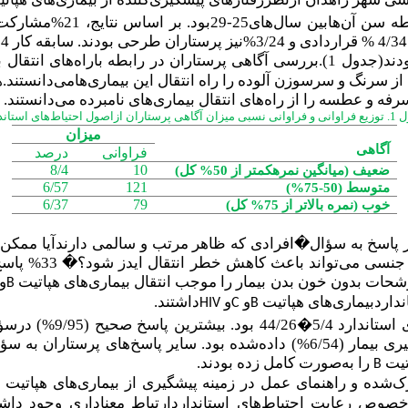
 آگاهی پرستاران ازاصول احتیاط
های استاند
میزان
آگاهی
فراوانی
درصد
8/4
10
ضعیف (میانگین نمرهکمتر از 50% کل)
6/57
121
متوسط (50-75%)
6/37
79
خوب (نمره بالاتر از 75% کل)
ی و مهم آگاهی،4/6% از پرستاران در پاسخ به سؤال�افرادی که ظاهر مرتب و سالمی
و
B
نداردبیماری‌های
هپاتیت
و
و
داشتند.
HIV
C
B
 استاندارد
5/4
�
44/26 بود. ب
را به‌صورت کامل زده بودند.
B
شده و راهنمای عمل در زمینه پیشگیری از بیماری‌های
هپاتیت
B
وص رعایت احتیاط‌های استانداردارتباط معناداری وجود داشت (0