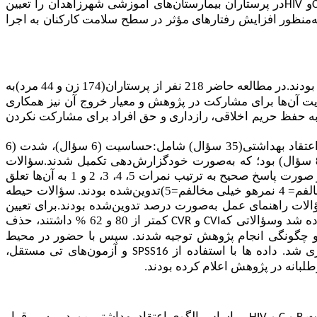
و
در پرستاران بیمارستان‌های آموزشی شهرزاهدان را تعیین
HIV
به‌منظور افزایش رفتارهای مؤثر در سطح سلامت کارکنان به اجرا
بودند
در مطالعه حاضر 218 نفر از پرستاران(174 زن و 44 مرد)به
.
ایت آن‌ها برای مشارکت در پژوهش و معیار خروج آن نیز همکاری
ه حفظ حریم اخلاقی، رازداری و حق افراد برای مشارکت نکردن
ابزار گردآوری داده ها یک پرسشنامه چندبخشی شامل اطلاعات جمعیت‌شناختی (17سؤال)، آگاهی (5سؤال)، سازه‌های الگوی اعتقاد بهداشتی(35 سؤال) شامل:حساسیت (6 سؤال)، شدت (6
سؤال)، منافع (6 سؤال)، موانع درک‌شده (5 سؤال)، راهنمای برای عمل (6 سؤال) و خودکارآمدی (6 سؤال)و سنجش عملکرد (8 سؤال) بود؛ که به‌صورت خودگزارش‌دهی تکمیل شدند.سؤالات
حساسیت، شدتو منافع درک‌شده در 5 سطح(خیلی موافقم، موافقم، نظری ندارم، مخالفم و خیلی مخالفم)طراحی‌شده بودندکه در صورت پاسخ صحیح به ترتیب نمرات 5، 4، 3، 2 و 1 به آن‌ها تعلق
می‌گرفت.پاسخ سؤالات موانع درک‌شده نیز در 5 سطح متفاوت (خیلی موافقم= 1 نمره،موافق= 2 نمره، نظری ندارم= 3 نمره، مخالفم= 4 نمرهو خیلی مخالفم=5)تدوین‌شده بودند. سؤالات حیطه
نمره، پاسخ غلط صفر و به پاسخ نمی‌دانم (تاحدی) 1 نمره تعلق می‌گرفت.سؤالات راهنمای عمل به‌صورت درصد تدوین‌شده بودند.برای تعیین
ده شد وسؤالاتی که
و
کمتر از 80 و 62 % داشتند، حذف
CVR
CVI
اف و چگونگی انجام پژوهش توجیه شدند. سپس با حضور در محیط
 شد. داده ها با استفاده از
و آزمون‌های تی مستقل،
SPSS16
لبانه در پژوهش اعلام کرده بودند.
و
و
بر اساس الگوی اعتقاد بهداشتی موردبررسی قرار