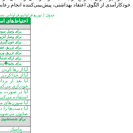
خودکارآمدی از الگوی اعتقاد بهداشتی، پیش‌بینی‌کننده انجام رعایت 
جدول 2.توزیع فراوانیو فراونانی نسبی پاسخ‌های صحیح استفاده از احتیاط‌هایاستاندارددر پرستاران بیمارستان‌هایآموزشی (خاتم انبیاء و علی�بن�ابیطالب)
احتیاط‌های است
برای وصل سوند 
برای وصل آنژی
برای خون‌گیری
برای تزریق عضل
برای تزریق وری
برای ارائه خدما
برای بخیه�زدن
آیا از رها کردن
آیا از جدا کردن
آیا بعد از ب
خودداری می‌کنی
آیا در صورت ن
استفاده می‌کنید
آیا سوزن‌های م
آیا دست‌ها را د
صابون می‌شوید
برای شستشوی زخم
ماسک