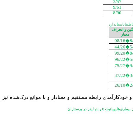
3/57
9/61
8/90
گین و انحراف
معیار
08/16
�
8
44/26
�
5
99/20
�
8
96/22
�
5
75/27
�
9
37/22
�
3
26/10
�
2
 و خودکارآمدی رابطه مستقیم و معنادار و با موانع درک‌شده نیز
و
و ایدز در پرستاران
C
B