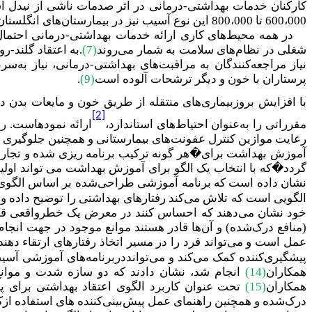
کارکنان خدمات بهداشتی-درمانی در اثر صدمات ناشی از نیدل 
600،000 تا 800،000 این نوع آسیب نیز در بیمارستان‌های انگلستان و آمریکا گزارش می‌شوند
در همه محیط‌های کاری ارائه خدمات بهداشتی-درمانی احتمال
شغلی در نظام‌های سلامت به شمار می‌روند
(7)
.به اعتقاد گلند
-رو
نیاز مراجعه‌کنندگان به مراقبت‌های بهداشتی-درمانی، نیاز ب
پرستاران با خون و دیگر ترشحات آلوده است
(9)
.
با افزایش بروزبیماری‌های منتقله از طریق خون و مایعات بدن د
[2]
مقرراتی را به‌عنوان احتیاط‌های استاندارد
،
ارائه نمودهاست. ر
رعایت موازین کنترل عفونت‌های بیمارستانی و همچنین جلوگیری از
آموزش بهداشت برای�هر گونه ترکیب برنامه ریزی شده و تجارب 
گردد�که با انتخاب یک الگو برای آموزش بهداشت می تواند اولین
نشان داده است که برنامه آموزشی طراحی‌شده بر اساس الگوی اع
الگویی است که تلاش می‌کند رفتارهای بهداشتی را توضیح داده و 
خود نشان می‌دهند که احساس کنند در معرض یک خطرواقعی قرار 
(منافع درک‌شده) و آن‌ها قادر هستند موانع موجود در جهت انجام
عمل است و می‌تواند فرد را در مسیر اتخاذ رفتارهای ارتقاء دهند
پیشگیری‌کننده کمک می‌کند و می‌توانددربرنامه‌های آموزشی آسی
همکاران
(14)
انجام شد، نشان دادند که دو سازه شدت و موانع درک‌شده می‌توانند 55 % انجام رفتارهای شغلی پیشگیری‌کن
همکاران
(15)
تحت عنوان کاربرد الگوی اعتقاد بهداشتی برای 
درک‌شده و همچنین راهنمای عمل پیش‌بینی‌کننده های استفاده ازکا