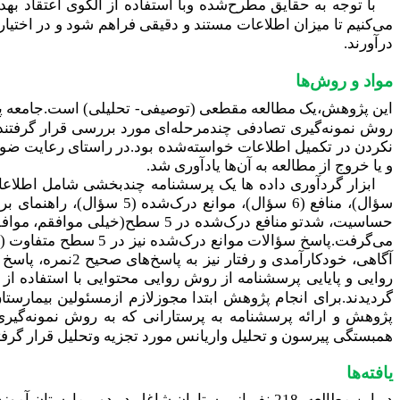
با توجه به حقایق مطرح‌شده وبا استفاده از الگوی اعتقاد 
می‌کنیم تا میزان اطلاعات مستند و دقیقی فراهم شود و در اختیا
درآورند.
مواد و روش‌ها
این پژوهش،یک مطالعه مقطعی (توصیفی- تحلیلی) است.جامعه پ
روش نمونه‌گیری تصادفی چندمرحله‌ای مورد بررسی قرار گرفتند.م
نکردن در تکمیل اطلاعات خواسته‌شده بود.در راستای رعایت ضو
و یا خروج از مطالعه به آن‌ها یادآوری شد.
روایی و پایایی پرسشنامه از روش روایی محتوایی با استفاده از پانل متخصصان (10 نفر) و آزمو
گردیدند.
برای انجام پژوهش ابتدا مجوزلازم ازمسئولین بیمارست
پژوهش و ارائه پرسشنامه به پرستارانی که به روش نمونه‌گیری 
همبستگی پیرسون و تحلیل واریانس مورد تجزیه ‌وتحلیل قرار گرفت
یافته‌ها
در این مطالعه، 218 نفر از پرستاران شاغل در دو بیمارستان آموزشی شهر زاهدان ازنظررفتارهای پیشگیری‌کننده از بیماری‌های هپاتیت