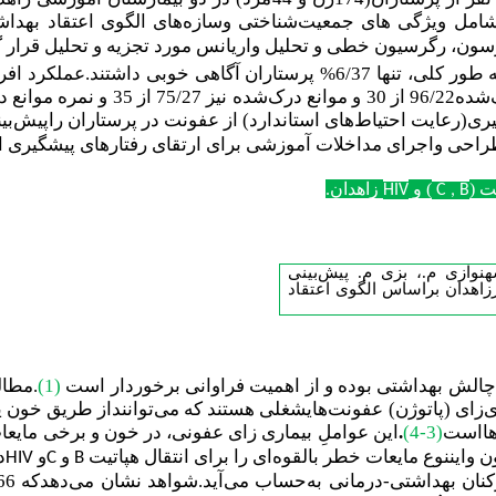
 شامل ویژگی های جمعیت
شناختی وسازه‌های الگوی اعتقاد بهدا
ن، رگرسیون خطی و تحلیل واریانس مورد تجزیه ‌و تحلیل قرار گرفت
ری(رعایت احتیاط‌های استاندارد) از عفونت در پرستاران راپیش‌بین
احی واجرای مداخلات آموزشی برای ارتقای رفتارهای پیشگیری از
ت (
) و
زاهدان.
HIV
C , B
وازی م.، بزی م. پیش‌بینی
زاهدان براساس الگوی اعتقاد
 چالش بهداشتی بوده و از اهمیت فراوانی برخوردار است
(1)
 عامل بیماری‌زای (پاتوژن) عفونت‌هایشغلی هستند که می‌تواننداز طریق خ
‌هااست
(3-4)
.
این عواملِ بیماری زای عفونی، در خون و برخی مایعات
 وایننوع مایعات خطر بالقوه‌ای را برای انتقال هپاتیت
و
و
د
HIV
C
B
ی-درمانی به‌حساب می‌آید.شواهد نشان می‌دهدکه 66 هزار مورد هپاتیت