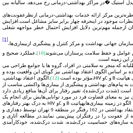
�
در مراکز بهداشتی-درمانی رخ می‌دهد. سالیانه بین
اطره‌ترین مرکز ارائه خدمات بهداشتی-درمانی ازنظرعفونت‌های
رات موجود در اینحرفه چهار برابر سایر مشاغل است.
افزایش
ران ازجمله مهم‌ترین دلایل افزایش احتمال خطر مواجهه شغلی
[1]
سازمان جهانی بهداشت و مرکز کنترل و پیشگیری ازبیماری‌ها،
ن عوامل و حفظ سلامت پرستاران می‌شوند
(10)
.عملکرد صحیح و
 این زمینه است.
بانه
که
منجر به سلامتی در افراد، گروه ها یا جوامع طراحی می
ه بر اساس الگوی اعتقاد بهداشتی نیز گویای این واقعیت بوده و
ی
هپاتیت
و
و
،مؤثر بوده است
(
12
)
.
الگوی اعتقاد بهداشتی،
HIV
C
B
به پیام‌های بهداشتی و پیشگیری از بیماری‌ها واکنشی مناسب از
 (شدت درک‌شده)، تغییر رفتار برای آن‌ها منافع زیادی دارد
 نیز به معنای قضاوت فرد در مورد توانایی‌هایش برای انجام یک
گو در زمینه بیماری‌هایهپاتیت
و
و
به درک بهتر رفتارهای
HIV
C
B
.توانایی پیش‌بینی الگوی اعتقاد بهداشتی در 162 رفتگر در منطقه 9 تهران توسط دهداری و
.
در مطالعه آثاری
و
ندکه سازه‌های حساسیت درک‌شده، شدت درک‌شده، خودکارآمدی