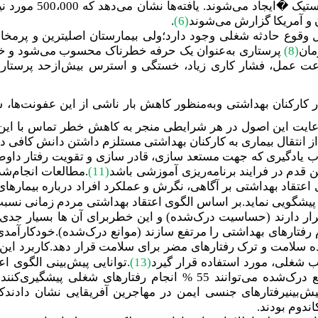
استیک
�
ایجاد می‌شوند. یافته‌ها نشان می‌دهد که 500،000 مورد نیدل استیک
.
(6)
 وقوع حادثه شغلی وجود دارد؛ولی بیمارستان اصلی‏ترین و پرمخ
مان
(
8
)
پرستاری به‌عنوان یک حرفه خطرناک محسوب می‌شود و خط
ه‌سرعت عمل، فشار کاری زیاد، خستگی و استرس بیش‌ازحد پرستا
ر کارکنان بهداشتی وبه‌منظور کاهش بار ناشی از این عفونت‌ها، 
عایت این اصول در هر شرایطی منجر به کاهش خطر تماس با ای
 انتقال بیماری به کارکنان بهداشتی مستلزم داشتن دانش کافی در
یادگیری که جهت مستعد سازی، قادر سازی و تقویت رفتار داوطل
 قدم در فرایند برنامه‌ریزی آموزشی باشد
(
11
)
.مطالعات انجام‌شد
تقاد بهداشتی بر آگاهی، نگرش و عملکرد افراد درباره بیمارها
پیشگویی نماید.بر اساس الگوی اعتقاد بهداشتی مردم زمانی نسبت 
دارند (حساسیت درک‌شده) و این خطربرای آن ها بسیار جدی است
 رفتارهای بهداشتی را مرتفع سازند (موانع درک‌شده).خودکارآمدی
ه سلامت و ترک رفتارهای مضر برای سلامت قرار دهد.کاربرد این ال
ب شغلی، مورد استفاده قرار گیرد
(13)
نده از عفونت را در رفتگران پیش‌بینی نمایند
پیش‌بینیرفتارهای جنسی ایمن در مهاجرین آفریقایی نشان داد
ندوم بودند.