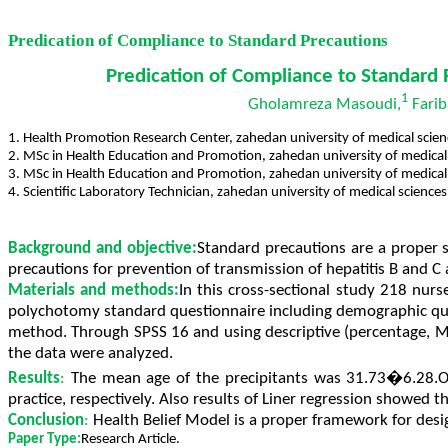
Predication of Compliance to Standard Precautions
Predication of Compliance to Standard
1
Gholamreza Masoudi
,
Farib
1. Health Promotion Research Center,
zahedan university
of medical scien
2. MSc in Health Education and Promotion, zahedan university of medical
3. MSc in Health Education and Promotion, zahedan university of medical
4. Scientific Laboratory Technician,
zahedan university
of medical sciences
Background and objective
:
Standard
precautions are a proper s
precautions for prevention of transmission of hepatitis B and C 
Materials and methods
:
In
this cross-sectional study 218 nurs
polychotomy standard questionnaire including demographic ques
method. Through SPSS 16 and using descriptive (percentage, Mean)
the data were analyzed.
Results
:
The mean age of the precipitants was 31.73�6.28.O
practice, respectively. Also results of Liner regression showed t
Conclusion
:
Health Belief Model is a proper framework for desig
Paper Type
:
Research
Article.