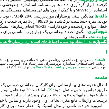
گرفتند.
ابزار گردآوری داده ها پرسشنامه استاندارد چندبخشی
استفاده از
و با کمک آزمون‌های تی مستقل، همبستگی پیرسو
SPSS16
يافته‌ها
:
میانگین سنی پرستاران موردبررسی 28/6
�
بودند. نمره حساسیت درک‌شده نیز 99/20 از 30 نمره، شدت درک‌شده96/22 از 30 و موانع درک‌شده نیز 75/27 از 35 و نمره موانع درک‌شده 37/22 از حداکثر نمره 45 بود.
خطی،موانع درک‌شده و خودکارآمدی5/23
%
انجام رفتارهای پیشگی
نتیجه‌گیری
:
الگوی اعتقاد بهداشتی یک چهارچوب مناسبی برای طر
نوع مقاله:
مطالعه پژوهشی.
کلیدواژه:
مدل اعتقاد بهداشتی، احتیاط های استاندارد، پرستار،
�
هپاتی
t
استناد:
مسعودی غ.،خاشعی ورنامخواستی ف.،انصاری مقدم ع.، شهن
رعایت احتیاط‌های استاندارد درپرستاران بیمارستان‌های آموزشی شهر
بهداشتی.
فصلنامه آموزش بهداشت و ارتقاء سلامت.
بهار 1395؛4(1
)
مقدمه
انتقال عفونت‌های بیمارستانی برای کارکنان بهداشتی درمانی یک
طریق تماس با خون منتقل شوند
(2)
، اما فقط 30 نوع
خطر عفونت‌هایهپاتیت
و
و
جدی‌تر و بیشتر از سایر عفونت
HIV
C
B
ترشحات واژینال، مایع مغزی نخاعی و ... وجود دارند و تماس با خون
امروزه حوادث ناشی از نیدل استیک یک خطر عمده برای کارکنان بهداشت