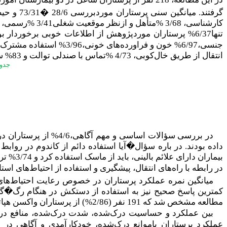
گرفتند. میانگین سنی پرستاران موردبررسی 28/6
�
کارشناسی، 3/68 %متأهل و ازنظر موقعیت شغلی3/41 %رسمی، 4/34 % قراردادی و 3/24%نیز پرستاران طرحی بودند. سابقه کار 3/34% پرستاران نیز کمتر از 5 سال بود.
تنها6/37% پرستاران موردپژوهش از اطلاعات خوبی برخوردار بودند(جدول 1).بررسی آگاهی پرستاران در رابطه باراه‌های انتقال بیماری‌های هپاتیت
انتقال از طریق خال‌کوبی، 4/73 %تماس با صندلی توالت و 83% سرفه و عطسه را از راه‌های انتقال بیماری‌های نامبرده می‌دانستند.
جدول 1. توزیع فراوانی و فراوانی نسبی میزان
در بررسی سؤالات اساس
بیماران دارای علائم بالینی، باید از ماسک استفاده کرد و 3/74% ترشحات بدون خون بدن بیمار را موجب انتقال بیماری‌های هپاتیت
در رابطه با راه‌های انتقال، پیشگیری
و استفاده از احتیاط‌های استا
میانگین نمره عملکرد پرستاران در خصوص رعایت احتیاط‌های
مطالعه مشخص شد که 191 نفر (2/86%) از پرستاران واکسن هپاتیت
بین عملکرد و حساسیت درک‌شده، شدت درک‌شده، منافع درک‌
عملکرد پرستاران باموانع درک‌شده، خودکارآمدی و آگاهی در خص