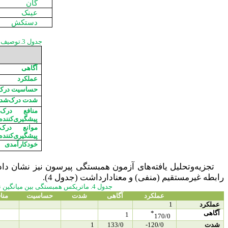
گان
عینک
دستکش
جدول 3.توصیف میانگیننمرات آگاهی و سازه‌هایالگوی اعتقاد بهداشتی در پرستاراننسبت به رعایت احتیاط‌هایاستاندارد
آگاهی
عملکرد
حساسیت درک
شدت درک‌شد
منافع درک
پیشگیری‌کننده
موانع درک
پیشگیری‌کننده
خودکارآمدی
تجزیه‌وتحلیل یافته‌های آزمون همبستگی پیرسون نیز نشان داد 
رابطه غیرمستقیم (منفی) و معنادارداشت (جدول 4).
جدول 4. ماتریکس همبستگی بین میانگین نمره سازه‌های الگوی اعتقاد بهداشتی با میانگین نمره انجام رفتارهای پیشگیری‌کننده از بیماری‌هایهپاتیت
عملکرد
آگاهی
شدت
حساسیت
منا
عملکرد
1
آگاهی
*
1
170/0
شدت
120/0-
133/0
1