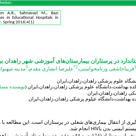
ahedan.
am A.R., Sahnavazi M., Bazi
s in Educational Hospitals in
t
. Spring 2016;4(1)
تاندارد در پرستاران بیمارستان‌های آموزشی شهر زاهدان ب
3
2*
فریباخاشعی ورنامخواستی،
علیرضا انصاری مقدم،
مدینه شهنوازی 4 ومحمد
گاه علوم پزشکی زاهدان،زاهدان،ایران
بهداشت،دانشگاه علوم پزشکی زاهدان،زاهدان،ایران (
نویسنده
مسئ
بهداشت،دانشگاه عپلوم پزشکی زاهدان،زاهدان،ایران
یری از انتقال بیماری‌های شغلی در پرستاران است. این مطالعه با
تم ایمنی بدن یا
انجام شد.
HIV
(
174زن و 44مرد) در دو
بیمارستان آموزشی زاهد