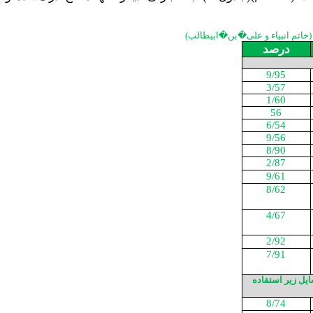
درصد
9/95
3/57
1/60
56
6/54
9/56
8/90
2/87
9/61
8/62
4/67
2/92
7/91
یل زیر استفاده
8/74