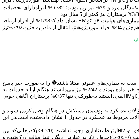
HIV
C
B
73/31 و حیطه سن آن‌هابین سال‌های25-29بود. بر اساس نتایج، 21%مشارکت‌کنندگان مرد و 79% نیز زن بودند؛ 6/82 % افراددارای تحصیلات
و
و
نشان داد که
1/98% از افراد ارتباط
HIV
C
B
جنسی،6/97% خون و فراورده‌های خونی،3/96% استفاده مشترک از سرنگ و سرسوزن آلوده را راه انتقال این بیماری‌هامی‌دانستند.هم‌چنین 94% افراد موردپژوهش انتقال از مادر به جنین،7/92%نیز
ارد
 دارندآیا ممکن است به بیماری‌های عفونی مبتلا باشند� را به‌ صورت خیر پاسخ
داده بودند. در باره سؤال�آیا استفاده دائم از کاندوم در روابط جنسی می‌تواند باعث کاهش خطر انتقال ایدز شود؟� 33% پاسخ خیر داده بودند و 2/42% نیز می‌دانستند هنگام ارائه خدمات به
و
نمی‌دانستند.
به‌طورکلی،تنها 6/37% پرستاران آگاهی خوبی
HIV
C
یشترین پاسخ صحیح (9/95%) درسؤالاتِ عملکرد به پوشیدن دستکش در هنگام وصل کردن سوند و
کمترین پاسخ صحیح نیز به استفاده از دستکش در هنگام رگ�گیری بیمار (6/54%) داده‌شده بود. سایر پاسخ‌های پرستاران به سؤالات مربوط به عملکرد در جدول 1 نشان داده‌شده است.در این
و
و
ارتباطمعناداری وجود نداشت (05/0<
)؛درحالی‌که بین
p
HIV
C
05/>
)(جدول 2)
.
به عبارتی دیگر، تنها منافع درک‌شده و
p