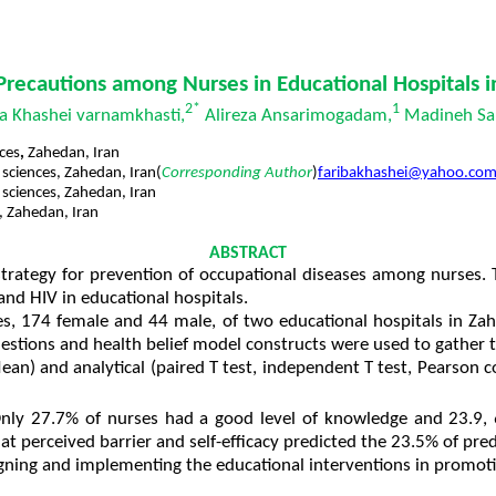
 Precautions among Nurses in Educational Hospitals
2*
1
a Khashei varnamkhasti,
Alireza Ansarimogadam,
Madineh Sa
ces
,
Zahedan, Iran
 sciences, Zahedan,
Iran(
Corresponding Author
)
faribakhashei@yahoo.co
 sciences, Zahedan, Iran
, Zahedan, Iran
ABSTRACT
trategy for prevention of occupational diseases among nurses. 
and HIV in educational hospitals.
es, 174 female and 44 male, of two educational hospitals in Za
tions and health belief model constructs were used to gather the
 and analytical (paired T test, independent T test, Pearson corre
nly 27.7% of nurses had a good level of knowledge and 23.9,
hat perceived barrier and self-efficacy predicted the 23.5% of pre
ning and implementing the educational interventions in promoting