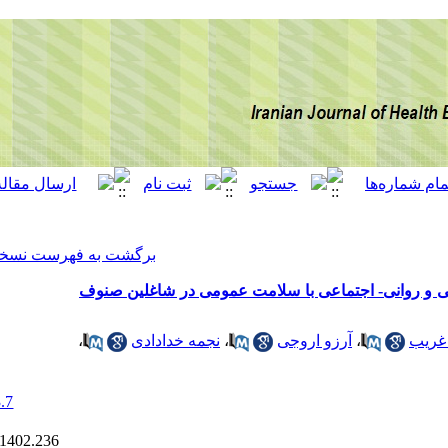
[ English ]
]
Archive
[
برگشت به فهرست نسخه ها
امت عمومی در شاغلین صنوف
،
نجمه خدادادی
،
‎ 10.22034/13.3.7
Ethics code:
IR.MUMS.FHMPM.REC.1402.236