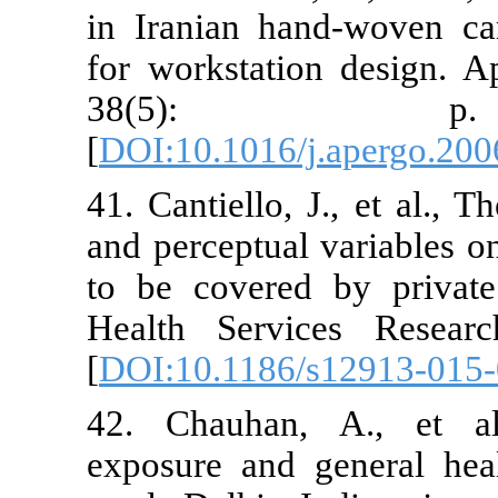
in Iranian h
for workstat
38(5
[
DOI:10.1016/
41. Cantiello
and perceptua
to be covere
Health Serv
[
DOI:10.1186
42. Chauhan
exposure and