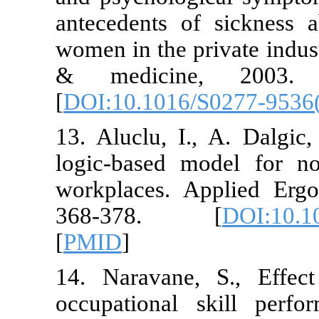
antecedents
women in the p
& medicin
[
DOI:10.1016
13. Aluclu, 
logic-based 
workplaces. 
368-378.
[
PMID
]
14. Naravane
occupational