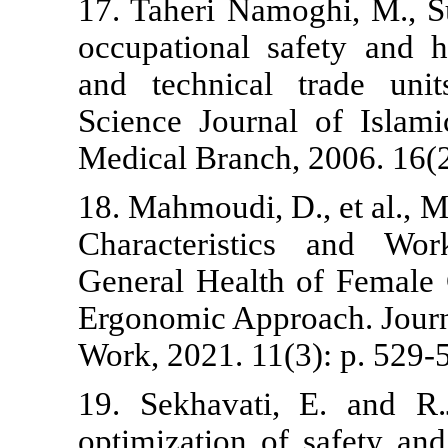
17. Taheri Na
occupational
and technica
Science Jour
Medical Branc
18. Mahmoudi,
Characteris
General Heal
Ergonomic App
Work, 2021. 1
19. Sekhavat
optimization 