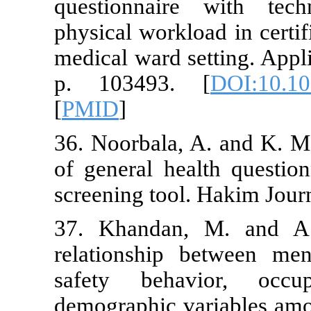
questionnai
physical workl
medical ward 
p. 103493.
[
PMID
]
36. Noorbala
of general he
screening too
37. Khandan
relationship
safety beha
demographic 