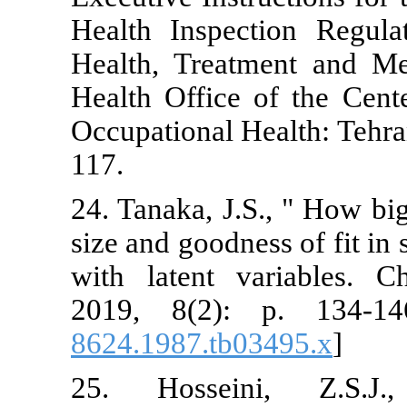
Health Inspe
Health, Trea
Health Offic
Occupational 
117.
24. Tanaka, J
size and goodn
with latent 
2019, 8(2)
8624.1987.tb
25. Hossei