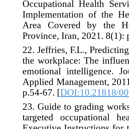
Occupational
Implementati
Area Covere
Province, Iran
22. Jeffries, F
the workplace
emotional in
Applied Manag
p.54-67. [
DOI
23. Guide to 
targeted occ
Executive Ins