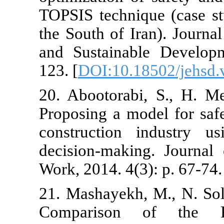
TOPSIS techni
the South of 
and Sustaina
123. [
DOI:10.
20. Abootora
Proposing a m
construction
decision-mak
Work, 2014. 4
21. Mashayek
Comparison