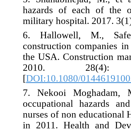
hazards of e
military hospi
6. Hallowel
construction 
the USA. Con
2010. 
[
DOI:10.108
7. Nekooi M
occupational
nurses of non
in 2011. Hea