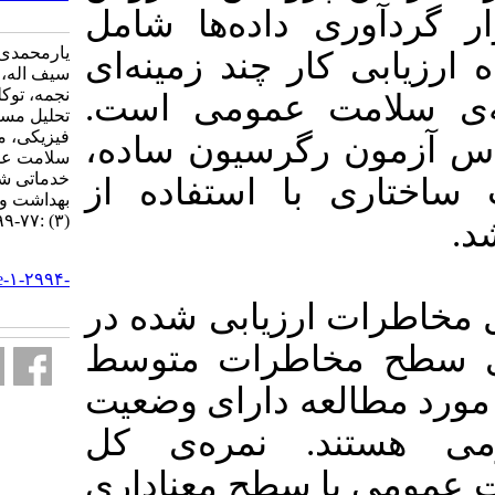
2994-fa.html
اده‌ها شامل
یارمحمدی علی، قوامی وحید، غریب
چند زمینه‌ای
سیف اله، اروجی آرزو، خدادادی
نجمه، توکلی ثانی سیده بلین. مدل
 عمومی است
تحلیل مسیر رابطه بین مخاطرات
فیزیکی، محیطی و روانی- اجتماعی با
رگرسیون ساده
سلامت عمومی در شاغلین صنوف
خدماتی شهر بجنورد. آموزش
 استفاده از
بهداشت و ارتقای سلامت. ۱۴۰۴; ۱۳
(۳) :۷۷-۹۹
URL:
http://journal.ihepsa.ir/article-۱-۲۹۹۴-
fa.html
زیابی شده در
طرات متوسط
العه دارای وضعیت
نمره‌ی کل
طح معناداری