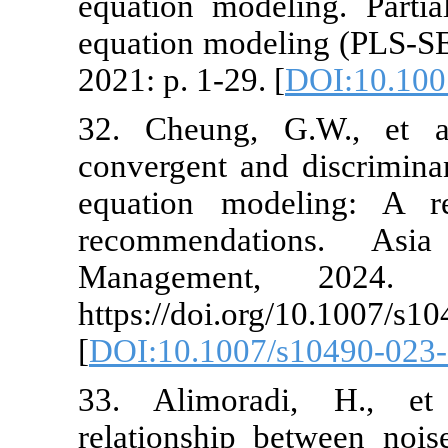
equation mode
equation mod
2021: p. 1-29.
32. Cheung, 
convergent an
equation mo
recommenda
Managemen
https://doi.o
[
DOI:10.1007
33. Alimora
relationship