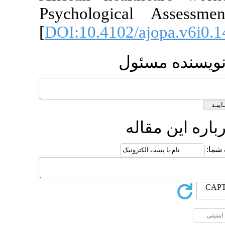
Psychologic
[
DOI:10.4102
ول
ه