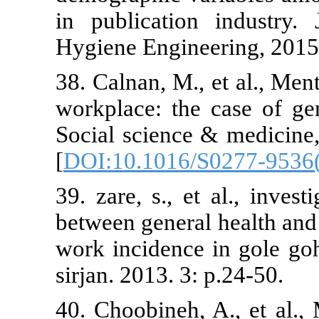
in publicati
Hygiene Engin
38. Calnan, M.
workplace: th
Social scienc
[
DOI:10.1016
39. zare, s., 
between gener
work incidenc
sirjan. 2013. 
40. Choobineh