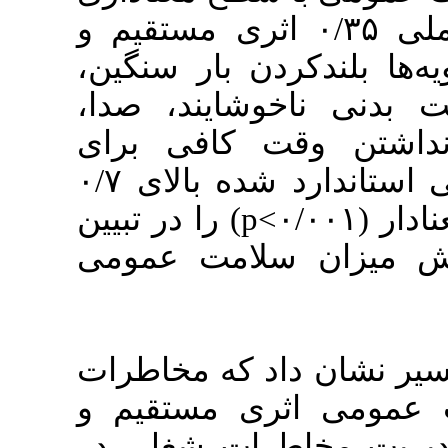
۰/۰ و بار عاملی ۰/۳۵ اثری مستقیم و
دن بار سنگین
وشایند، صدا
 کافی برای
استراحت دارای بار عاملی استاندارد شده بالای ۰/۷
بودند و بیشترین ارتباط معنادار (۰/۰۰۱>p) را در تبیین
امت عمومی
 که مخاطرات
 مستقیم و
طرات شغلی در