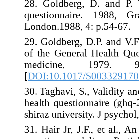
28. Goldberg
questionnai
London.1988, 
29. Goldberg,
of the Genera
medicine
[
DOI:10.101
30. Taghavi, S
health questi
shiraz univers
31. Hair Jr, J