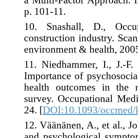
a Multi-Facto
p. 101-11.
10. Snashal
construction 
environment &
11. Niedhamm
Importance of
health outc
survey. Occup
24. [
DOI:10.
12. Väänänen, 
and psycholo