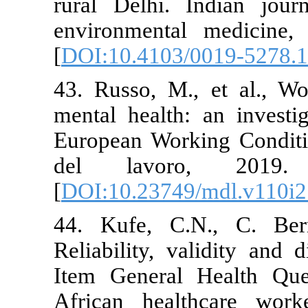
rural Delhi.
environmenta
[
DOI:10.4103
43. Russo, M
mental health
European Wor
del lavo
[
DOI:10.2374
44. Kufe, C
Reliability, 
Item Genera
African heal