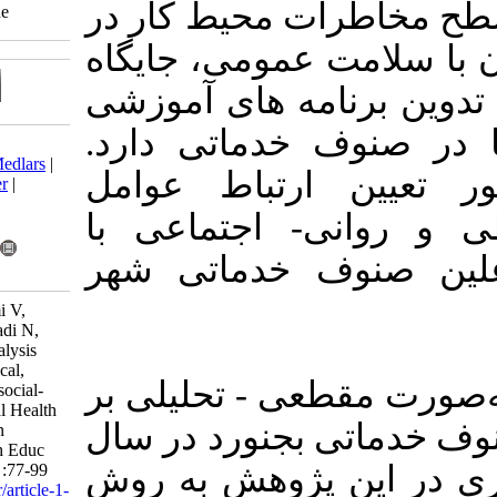
محیط کار در
Clinical trials code: .
مومی، جایگاه
 ‏های آموزشی
خدماتی دارد
Download citation:
BibTeX
|
RIS
|
EndNote
|
Medlars
|
تباط عوامل
ProCite
|
Reference Manager
|
RefWorks
اجتماعی با
Send citation to:
Mendeley
Zotero
دماتی شهر
RefWorks
Yarmohammadi A, Ghavami V,
Gharib S, Oroji A, Khodadadi N,
Tavakoli Sani S B. Path Analysis
Associations between Physical,
 - تحلیلی بر
Environmental, and Psychosocial-
Social Hazards with General Health
 بجنورد در سال
in Service Sector Workers in
Bojnourd City. Iran J Health Educ
۱۴۰۳ ش به روش
Health Promot 2025; 13 (3) :77-99
URL:
http://journal.ihepsa.ir/article-1-