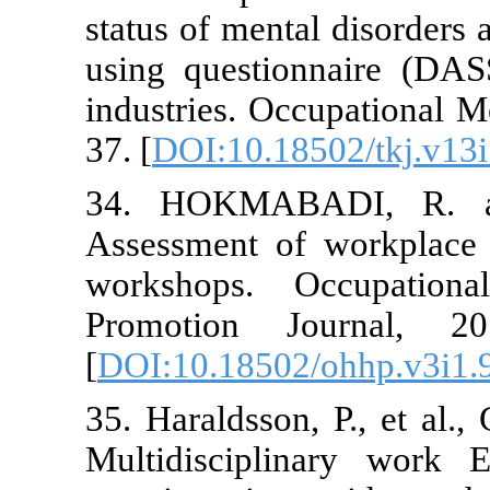
status of men
using questi
industries. O
37. [
DOI:10.1
34. HOKMA
Assessment o
workshops.
Promotion 
[
DOI:10.1850
35. Haraldsso
Multidiscip