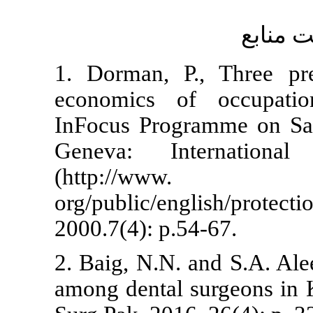
1. Dorman, P
economics o
InFocus Prog
Geneva: In
(htt
org/public/en
2000.7(4): p.
2. Baig, N.N.
among dental 