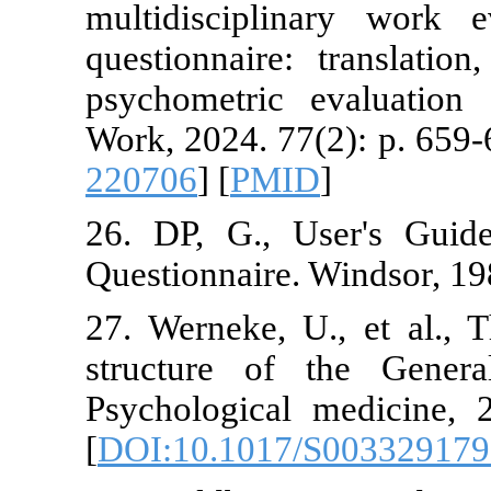
multidiscip
questionnaire
psychometric
Work, 2024. 7
220706
] [
PM
26. DP, G., 
Questionnaire
27. Werneke, 
structure of
Psychologica
[
DOI:10.101