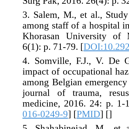
Surg Pak, 201
3. Salem, M.,
among staff o
Khorasan Uni
6(1): p. 71-79.
4. Somville,
impact of occ
among Belgia
journal of t
medicine, 201
016-0249-9
] [
5. Shahabinej