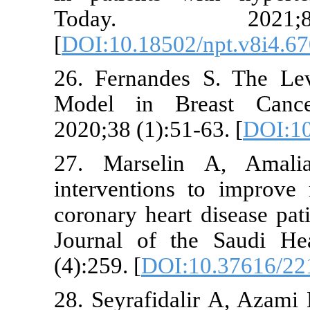
Today.
[
DOI:10.1850
26. Fernande
Model in Br
2020;38 (1):5
27. Marsel
intervention
coronary hear
Journal of t
(4):259. [
DOI
28. Seyrafid