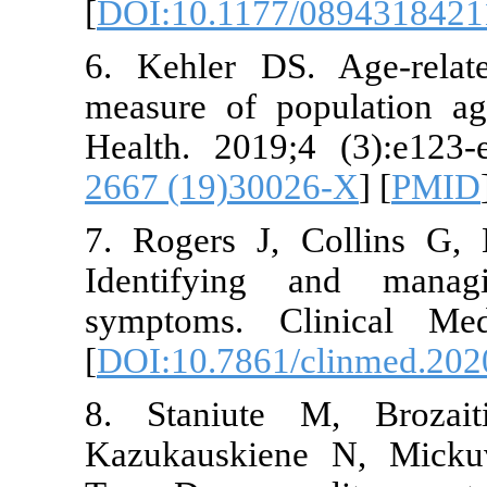
[
DOI:10.117
6. Kehler D
measure of p
Health. 2019
2667 (19)30
7. Rogers J
Identifying
symptoms. C
[
DOI:10.7861
8. Staniute
Kazukauskie