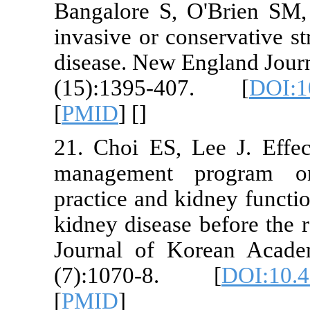
Bangalore S,
invasive or c
disease. New 
(15):1395-
[
PMID
] [
]
21. Choi ES, 
management 
practice and 
kidney diseas
Journal of 
(7):1070-8
[
PMID
]