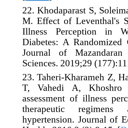
22. Khodapar
M. Effect of
Illness Per
Diabetes: A 
Journal of 
Sciences. 201
23. Taheri-K
T, Vahedi A
assessment o
therapeuti
hypertension