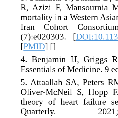
R, Azizi F, 
mortality in a
Iran Cohor
(7):e020303.
[
PMID
] [
]
4. Benjamin 
Essentials of 
5. Attaallah
Oliver-McNei
theory of hea
Quarter