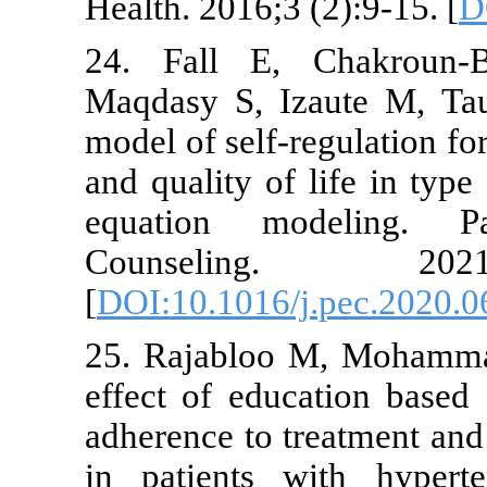
Health. 2016;3
24. Fall E
Maqdasy S, 
model of self
and quality of
equation m
Counseli
[
DOI:10.1016
25. Rajabloo
effect of ed
adherence to 
in patients 