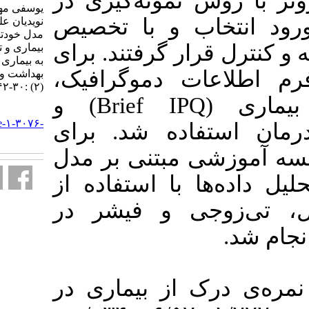
مونه‌گیری در
یوسفی مهسا، سرحدی مهدیه،
و با تخصیص
نویدیان علی. تأثیر آموزش مبتنی بر
مدل خودتنظیمی لونتال بر درک
 گرفتند. برای
بیماری و تبعیت از درمان افراد مبتلا
به بیماری عروق کرونر. آموزش
ت دموگرافیک
بهداشت و ارتقای سلامت. ۱۴۰۵; ۱۴
(۲) :۳۰-۴۲
پرسشنامه‌ی درک از بیماری (Brief IPQ) و
URL:
http://journal.ihepsa.ir/article-۱-۳۰۷۶-
ده شد. برای
fa.html
ه آموزشی مبتنی بر مدل
با استفاده از
 و فیشر در
ز بیماری در