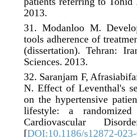
patients refer
2013.
31. Modanlo
tools adheren
(dissertation
Sciences. 201
32. Saranjam 
N. Effect of 
on the hypert
lifestyle: 
Cardiovasc
[
DOI:10.1186