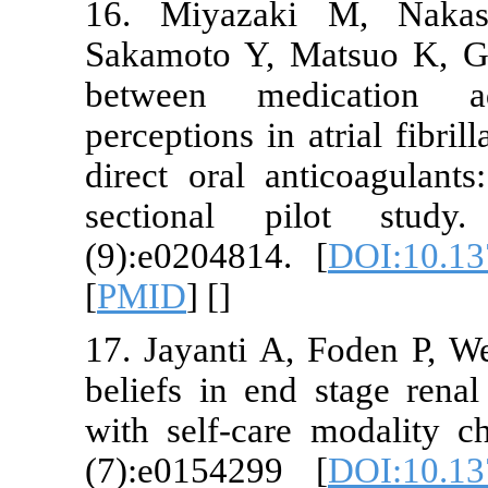
16. Miyaza
Sakamoto Y, 
between me
perceptions in
direct oral a
sectional 
(9):e0204814
[
PMID
] [
]
17. Jayanti A
beliefs in en
with self-ca
(7):e015429