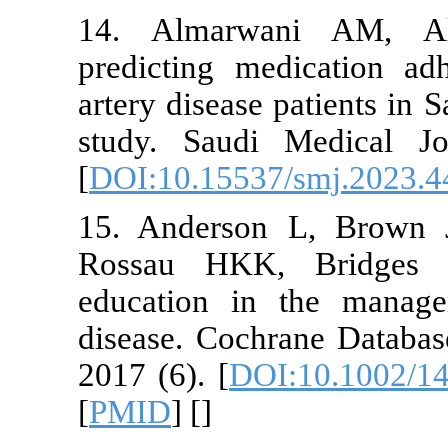
14. Almarw
predicting m
artery disease
study. Saudi
[
DOI:10.1553
15. Anderso
Rossau HKK
education i
disease. Coc
2017 (6). [
DO
[
PMID
] [
]