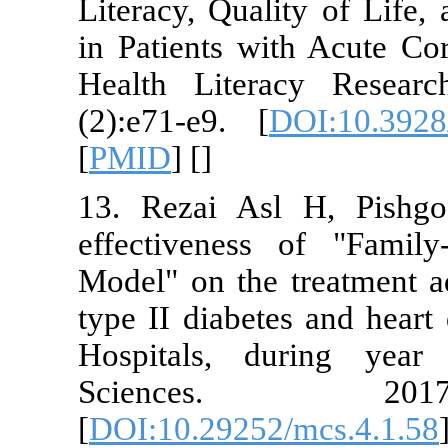
Literacy, Qua
in Patients 
Health Lite
(2):e71-e9. 
[
PMID
] [
]
13. Rezai A
effectivene
Model" on the
type II diabe
Hospitals, 
Science
[
DOI:10.2925