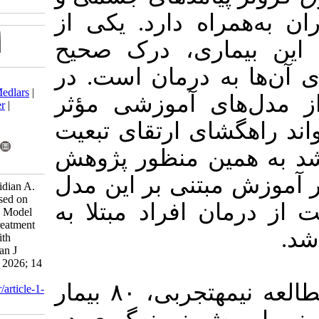
دارد. یکی از
، درک صحیح
درمان است. در
Download citation:
BibTeX
|
RIS
|
EndNote
|
Medlars
|
آموزشی مؤثر
ProCite
|
Reference Manager
|
RefWorks
ارتقای تبعیت
Send citation to:
Mendeley
Zotero
 منظور پژوهش
RefWorks
ی بر این مدل
Yousefi M, Sarhadi M, Navidian A.
The Effect of Education Based on
راد مبتلا به
Leventhal’s Self-Regulation Model
on Illness Perception and Treatment
Adherence in Individuals with
Coronary Artery Disease. Iran J
Health Educ Health Promot 2026; 14
(2) :30-42
در این مطالعه نیمه‎تجربی، ۸۰ بیمار
URL:
http://journal.ihepsa.ir/article-1-
3076-fa.html