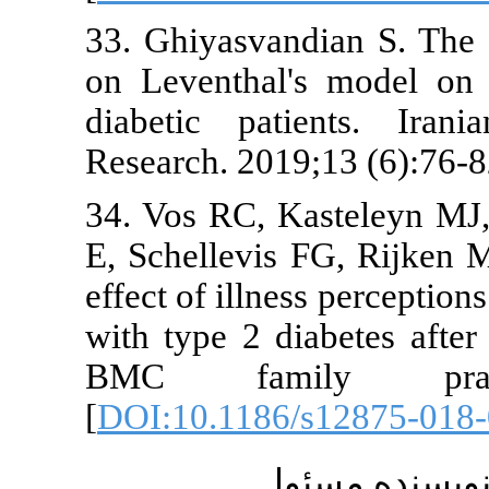
33. Ghiyasvan
on Leventhal
diabetic pa
Research. 201
34. Vos RC, 
E, Schellevis
effect of illn
with type 2 d
BMC fami
[
DOI:10.1186
ول