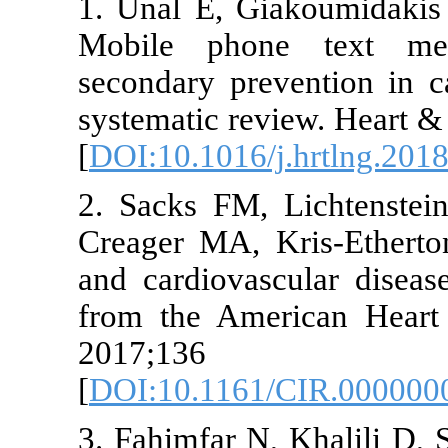
1. Unal E, G
Mobile pho
secondary pre
systematic re
[
DOI:10.1016/
2. Sacks FM,
Creager MA, 
and cardiovas
from the Ame
2017;
[
DOI:10.116
3. Fahimfar 