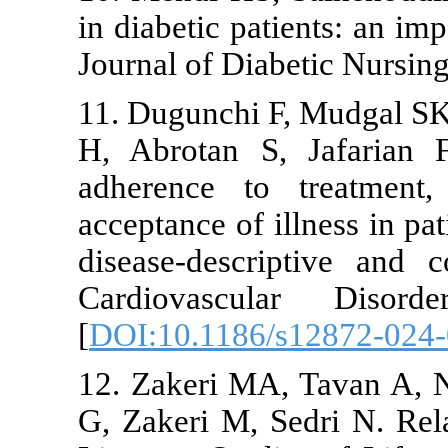
in diabetic pa
Journal of Dia
11. Dugunchi
H, Abrotan S
adherence to
acceptance of 
disease-desc
Cardiovascu
[
DOI:10.1186
12. Zakeri M
G, Zakeri M,