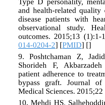
Type D person
and health-re
disease patie
observationa
outcomes. 20
014-0204-2
] [
9. Poshtcha
Shorideh F,
patient adher
bypass graft
Medical Scien
10. Mehdi HS