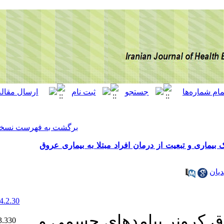
[ English ]
]
Archive
[
برگشت به فهرست نسخه ها
فراد مبتلا به بیماری عروق
‎ 10.22034/IJHEP.14.2.30
Ethics code:
دهای جسمی و
IR.ZAUMS.REC.1403.330