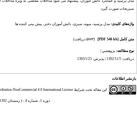
مدل پرسید و عملکرد دانش آموزان، پیشنهاد می شود مداخلات مقتضی به ویژه مداخلات آم
سبزیجات صورت گیرد.
واژه‌های کلیدی:
مدل پرسید
،
میوه
،
سبزی
،
دانش آموزان دختر
،
پیش بینی کننده ها
متن کامل
[PDF 546 kb]
(۵۷۷۳ دریافت)
نوع مطالعه:
پژوهشي
|
دریافت: 1392/11/5 | پذیرش: 1393/1/25
بازنشر اطلاعات
این مقاله تحت شرایط
ibution-NonCommercial 4.0 International License
دوره 1، شماره 4 - ( زمستان 1392 )