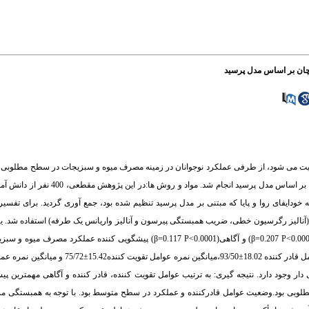
چان بر اساس مدل پرسید
ثبیت می شود، از طرفی عملکرد نوجوانان در زمینه مصرف میوه و سبزیجات در سطح مطلوبی 
هدف تعیین پیش بینی کننده های مصرف میوه و سبزیجات در دانش آموزان دختر دبیرست
ایفای روا و پایا که مبتنی بر مدل پرسید تنظیم شده بود، جمع آوری گردید. برای تفسیر د
و تحلیلی(آنالیز رگرسیون خطی، ضریب همبستگی پیرسون و آنالیز واریانس یک طرفه) استفاده شد. ی
دانش آموزان 076/1±11/16سال بود. عوامل تقویت کننده(β=0.282 P<0.0001)، قادر کننده(β=0.207 P<0.0001) و آگاهی(β=0.117 P<0.0001)
ر وجود دارد. نتیجه گیری: به ترتیب عوامل تقویت کننده، قادر کننده و آگاهی مهمترین پی
بی بود.وضعیت عوامل قادرکننده و عملکرد در سطح متوسط بود. با توجه به همبستگی مس