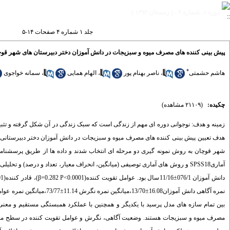
دوره ۱، شماره ۴ - ( زمستان ۱۳۹۲ )
جلد ۱ شماره ۴ صفحات ۱۴-۵
پیش بینی کننده های مصرف میوه و سبزیجات در دانش آموزان دختر دبیرستان های شهر قو
*
هاشم حشمتی
،
ناصر بهنام پور
،
الهام همایی
،
سمانه خواجوی
چکیده:
(۲۱۱۰۹ مشاهده)
زمینه و هدف: نوجوانی دوره ای مهم از زندگی است که سبک زندگی در آن شکل گرفته و ت
شهر قوچان به روش نمونه گیری دو مرحله ای انتخاب شدند و داده ها از طریق پرسشنامه خود
آماریSPSS18 و روش های آماری توصیفی (میانگین، انحراف معیار، تعداد و درصد) 
بین تمام سازه های مدل پرسید با یکدیگر و همچنین با عملکرد همبستگی مستقیم و معنی دا
مصرف میوه و سبزیجات هستند. وضعیت آگاهی، نگرش و عوامل تقویت کننده در سطح مطلو