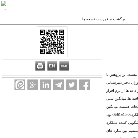
برگشت به فهرست نسخه ها
نیست. این پژوهش با
انی بر اساس مدل پرسید انجام شد. مواد و روش ها:در این پژوهش مقطعی، 400 نفر از دانش آموزان دختر دبیرستانی
اده ها از نرم افزار
افته ها: میانگین سنی
 پیشگویی کننده عملکرد مصرف میوه و سبزیجات هستند. میانگین
نمره آگاهی دانش آموزان16.08±13/70،میانگین نمره نگرش 11.14±73/77،میانگین نمره عوامل قادر کننده 18.02±93/50،میانگین نمره عوامل تقویت کننده15.42±75/72 و میانگین نمره عملکرد15.66±66/61 بود.
شگویی کننده عملکرد
تقیم بین سازه های