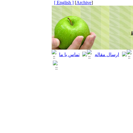
[ English ]
]
Archive
[