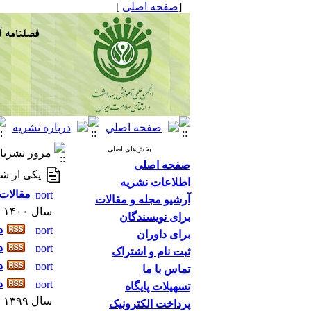
[
صفحه اصلی
]
بخش‌های اصلی
مرور نشریا
صفحه اصلی
یکی از شم
اطلاعات نشریه
مقالات 
آرشیو مجله و مقالات
سال ۱۴۰۰
برای نویسندگان
دو
برای داوران
دو
ثبت نام و اشتراک
دو
تماس با ما
دو
تسهیلات پایگاه
سال ۱۳۹۹
پرداخت الکترونیک