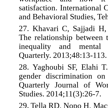
satisfaction.
and Behaviora
27. Khavari 
The relation
inequality 
Quarterly. 20
28. Yaghoubi
gender discr
Quarterly Jo
Studies. 2014
29. Tella RD