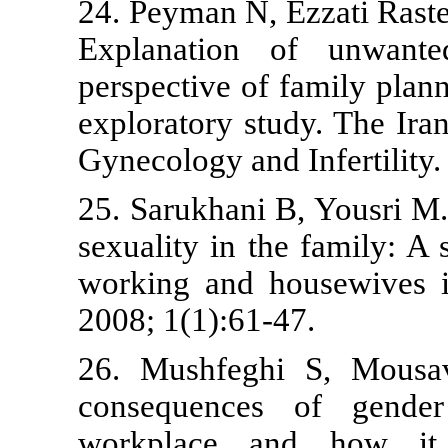
24. Peyman N,
Explanation
perspective o
exploratory s
Gynecology an
25. Sarukhani
sexuality in 
working and 
2008; 1(1):61
26. Mushfegh
consequence
workplace a