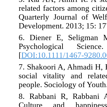
related facto
Quarterly Jo
Development.
6. Diener E
Psycholog
[
DOI:10.1111
7. Shakoori 
social vital
people. Socio
8. Rabbani 
Culture an