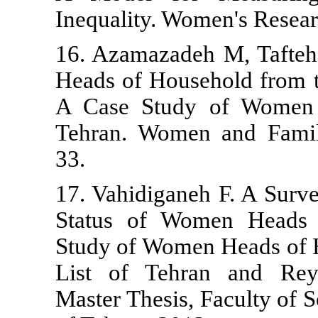
Inequality. W
16. Azamazad
Heads of Hous
A Case Stud
Tehran. Wome
33.
17. Vahidigan
Status of W
Study of Wom
List of Teh
Master Thesis