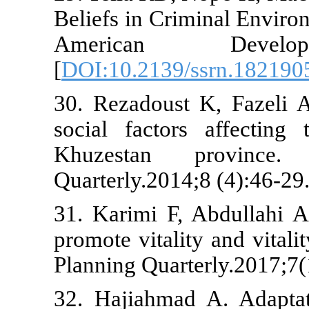
Beliefs in Cr
American
[
DOI:10.2139
30. Rezadous
social facto
Khuzestan
Quarterly.201
31. Karimi F
promote vitali
Planning Quar
32. Hajiahma