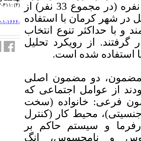
شده اند. سه گروه 12-10 نفره (در مجموع 33 نفر) از
(۳) :۳۱۱-۳۲۲
رمان با استفاده
URL:
http://journal.ihepsa.ir/article-۱-۱۶۶۶-
fa.html
 تنوع انتخاب
رویکرد تحلیل
ده است
: ضمون اصلی
 اجتماعی که
نواده (سخت
 کار (کنترل
تم حاکم بر
حسوس، انگ