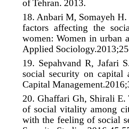
of Tehran. 20
18. Anbari M,
factors affec
women: Women
Applied Socio
19. Sepahvand
social securit
Capital Mana
20. Ghaffari 
of social vita
with the feeli