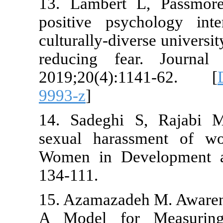
13. Lambert
positive ps
culturally-di
reducing fe
2019;20(4)
9993-z
]
14. Sadeghi 
sexual hara
Women in Dev
134-111.
15. Azamazad
A Model fo