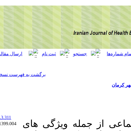
[ English ]
]
Archive
[
برگشت به فهرست نسخه ها
‎ 10.52547/ijhehp.9.3.311
 ویژگی های
Ethics code: IR.UK.REC.1399.004