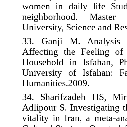
women in dai
neighborho
University, S
33. Ganji M
Affecting th
Household in
University o
Humanities.2
34. Sharifz
Adlipour S. In
vitality in Ir