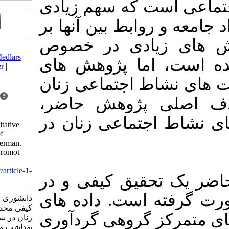
ه سهم زیادی
ط بین آنها بر
دی در خصوص
Download citation:
BibTeX
|
RIS
|
EndNote
|
Medlars
|
 پژوهش های
ProCite
|
Reference Manager
|
RefWorks
جتماعی زنان
Send citation to:
Mendeley
Zotero
ژوهش حاضر
RefWorks
اعی زنان در
Daneshvarinasab A. A Qualitative
analysis of the Constraints of
women's social vitality in Kerman.
Iran J Health Educ Health Promot
2021; 9 (3) :311-322
URL:
http://journal.ihepsa.ir/article-1-
ق کیفی و در
1666-fa.html
ت. داده های
دانشوری نسب عبدالحسین. واکاوی
کیفی محدودیت های نشاط اجتماعی
روهی گردآوری
زنان در شهر کرمان. آموزش
بهداشت و ارتقای سلامت. ۱۴۰۰; ۹