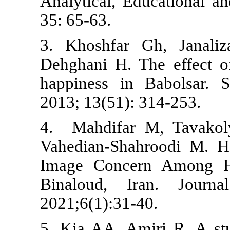
Analytical, E
35: 65-63.
3. Khoshfar
Dehghani H. 
happiness in
2013; 13(51):
4. ‭ Mahdif
Vahedian-Sha
Image Conce
Binaloud, I
2021;6(1):31-40.‬‬‬‬‬‬‬‬‬‬‬‬‬‬‬‬
5. Kia AA, Am