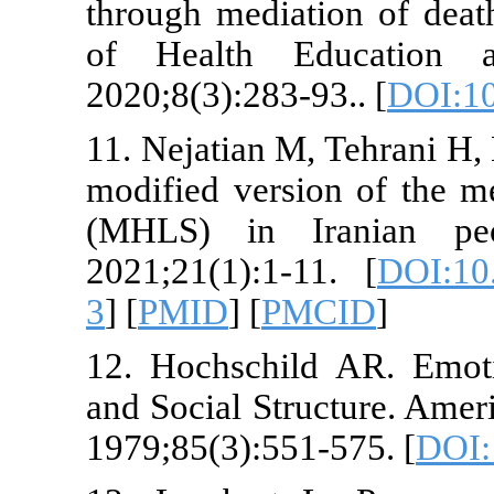
through media
of Health 
2020;8(3):283
11. Nejatian 
modified vers
(MHLS) in 
2021;21(1):1
3
] [
PMID
] [
P
12. Hochschi
and Social St
1979;85(3):55