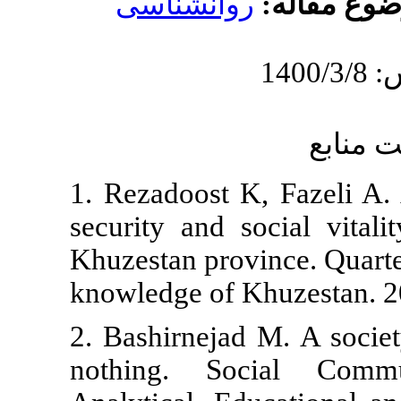
انشناسی
1. Rezadoost 
security and 
Khuzestan pro
knowledge of 
2. Bashirneja
nothing. S