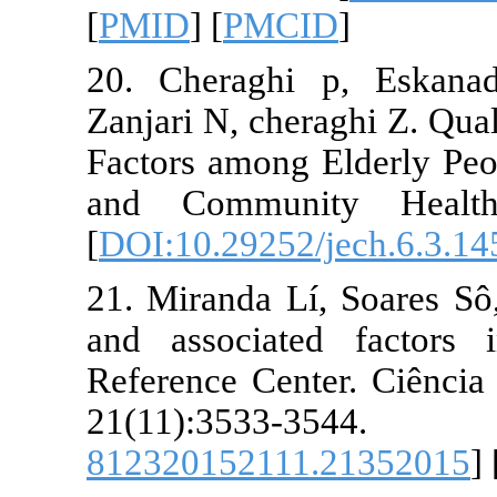
[
PMID
] [
PMC
20. Cheragh
Zanjari N, che
Factors among
and Commun
[
DOI:10.2925
21. Miranda L
and associa
Reference Ce
21(11):
81232015211