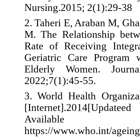
Nursing.2015;
2. Taheri E, 
M. The Relat
Rate of Rece
Geriatric Ca
Elderly Wom
2022;7(1):45-
3. World Hea
[Internet].
Ava
https://www.w