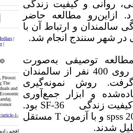
کیفیت زندگی
مطالعه حاضر
ارتباط آن با
Download citation:
ج انجام شد
BibTeX
|
RIS
|
EndNote
|
Medlars
|
ProCite
|
Reference Manager
|
RefWorks
Send citation to:
:  به‌صورت
Mendeley
Zotero
RefWorks
سال 1398 بر روی 400 نفر از سالمندان
Afkhamzadeh A R, koiek Z, Piroozi
مونه‌گیری
B, Rahmani K. Investigating The
Quality-of-Life Aged Individuals and
ار جمع‌آوری
Its Relationship with Socio-Economic
Situation in The City of Sanandaj.
داده‌ها پرسشنامه ارزیابی کیفیت زندگی SF-36 بود.
Iran J Health Educ Health Promot
2022; 10 (3) :211-223
داده‌ها از طریق نرم‌افزار 20 spss و با آزمون T مستقل
URL:
http://journal.ihepsa.ir/article-1-
1952-fa.html
افخم زاده عبدالرحیم، کویک ژیان،