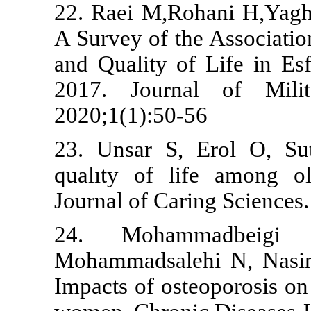
22. Raei M,R
A Survey of t
and Quality o
2017. Journ
2020;1(1):50
23. Unsar S,
qualıty of l
Journal of Ca
24. Moham
Mohammadsal
Impacts of os