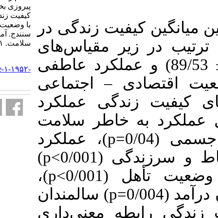
پیروزی بختیار، رحمانی خالد. بررسی
کیفیت زندگی سالمندان و ارتباط آن
یفیت زندگی در
با وضعیت اقتصادی -اجتماعی در
سنندج. آموزش بهداشت و ارتقای
ر مقیاس‌های
سلامت. ۱۴۰۱; ۱۰ (۳) :۲۱۱-۲۲۳
URL:
 (14/68± 89/53) و عملکرد عاطفی
http://journal.ihepsa.ir/article-۱-۱۹۵۲-
fa.html
(36/43± 28/39) 
ندگی عملکرد
جسمی (0/001>p)، 
جسمی (0/001>p)، درد جسمی (0/04=p)، عملکرد
عاطفی (0/001>p) و نشاط و سرزندگی (0/001>p)
ارتباط داشت. همچنین وضعیت تأهل (0/001>p)،
اشتغال (0/001>p) و میزان درآمد (0/004=p) سالمندان
ه معنی‌داری