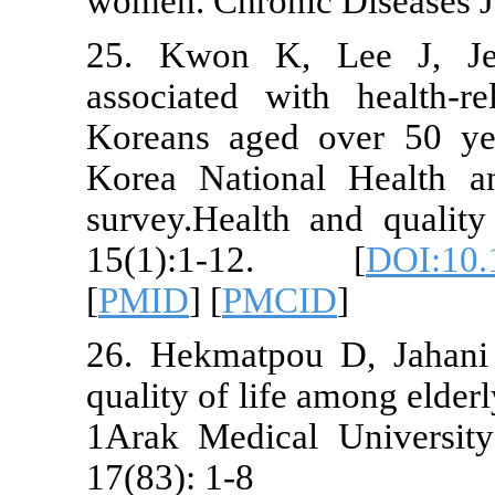
women. Chroni
25. Kwon K
associated w
Koreans aged
Korea Nation
survey.Healt
15(1):1-1
[
PMID
] [
PMC
26. Hekmatpo
quality of li
1Arak Medica
17(83): 1-8