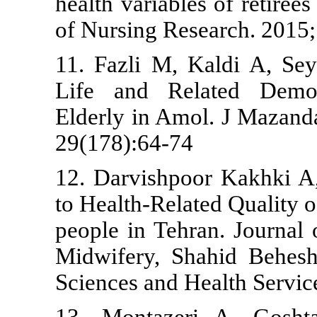
health variabl
of Nursing Re
11. Fazli M,
Life and Re
Elderly in A
29(178):64-7
12. Darvishpo
to Health-Rel
people in Teh
Midwifery, S
Sciences and 