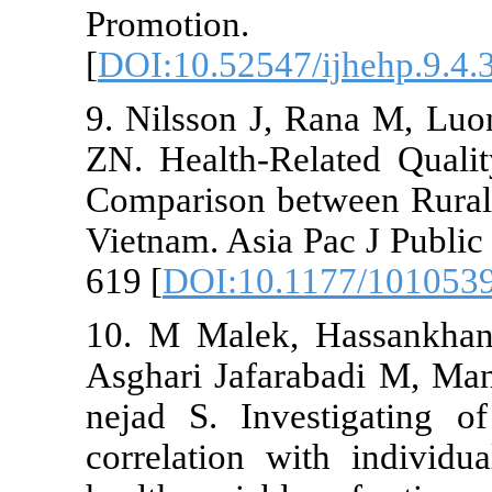
Promoti
[
DOI:10.52547
9. Nilsson J
ZN. Health-R
Comparison b
Vietnam. Asia
619 [
DOI:10.
10. M Malek,
Asghari Jafa
nejad S. Inv
correlation w