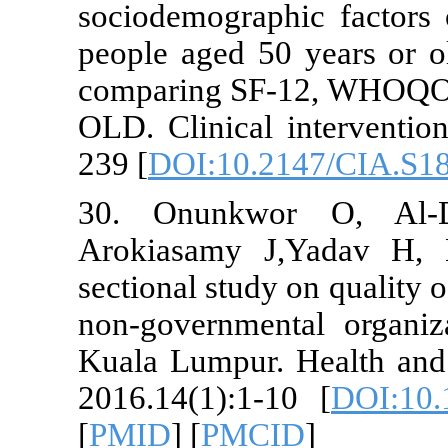
sociodemogra
people aged 5
comparing 
OLD. Clinical
239 [
DOI:10.
30. Onunk
Arokiasamy 
sectional stud
non-governme
Kuala Lumpur.
2016.14(1):1
[
PMID
] [
PMC