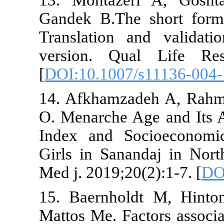
13. Montaze
Gandek B.The
Translation 
version. Qu
[
DOI:10.1007
14. Afkhamza
O. Menarche 
Index and S
Girls in Sana
Med j. 2019;2
15. Baernho
Mattos Me. Fa