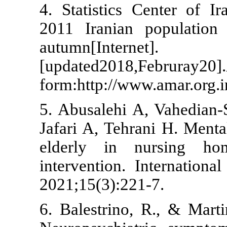
4. Statistics
2011 Irania
autumn[Intern
[updated2018
form:http://w
5. Abusalehi
Jafari A, Teh
elderly in 
intervention.
2021;15(3):2
6. Balestrino