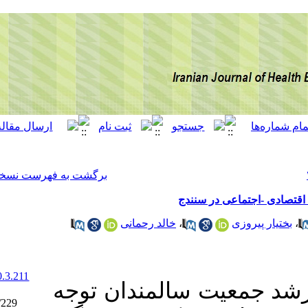
[ English ]
]
Archive
[
برگشت به فهرست نسخه ها
خالد رحمانی
،
‎ 10.52547/ijhehp.10.3.211
: مندان توجه
Ethics code:
IR.MUK.REC.1397/229)