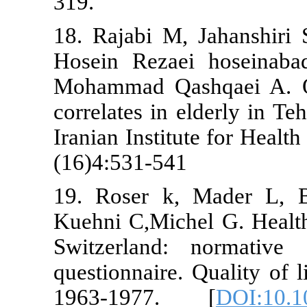
319.
18. Rajabi M
Hosein Rezae
Mohammad Qas
correlates in
Iranian Insti
(16)4:531-54
19. Roser k
Kuehni C,Mich
Switzerland
questionnaire
1963-1977