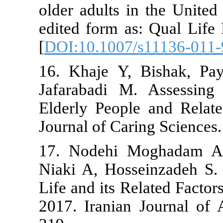
older adults 
edited form a
[
DOI:10.1007
16. Khaje Y
Jafarabadi M
Elderly Peopl
Journal of Ca
17. Nodehi 
Niaki A, Hos
Life and its 
2017. Irania