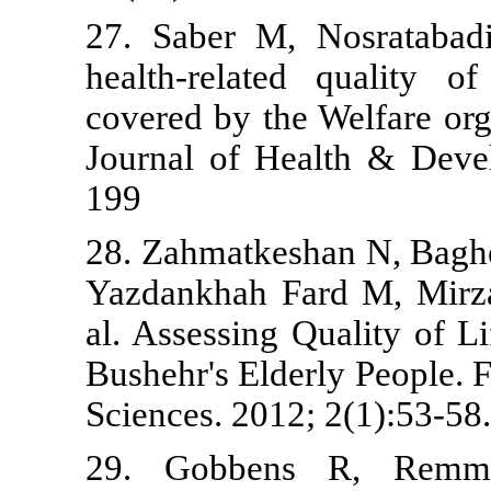
27. Saber M,
health-relat
covered by th
Journal of H
199
28. Zahmatke
Yazdankhah F
al. Assessing
Bushehr's Eld
Sciences. 201
29. Gobben