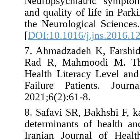
Neuropsychia
and quality of
the Neurolog
[
DOI:10.1016/
7. Ahmadzade
Rad R, Mahm
Health Litera
Failure Pat
2021;6(2):61-
8. Safavi SR,
determinants 
Iranian Jour