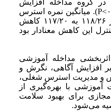
اخله افزایش
معنی داری پیدا کرد (۰/۰۰۱>P)
شغلی در گروه مداخله از ۱۱۸/۲۶ به ۱۱۷/۲۰ کاهش
 معنادار بود
خله آموزشی
اهی، نگرش و
استرس شغلی
هره‌گیری از
بهبود سلامت