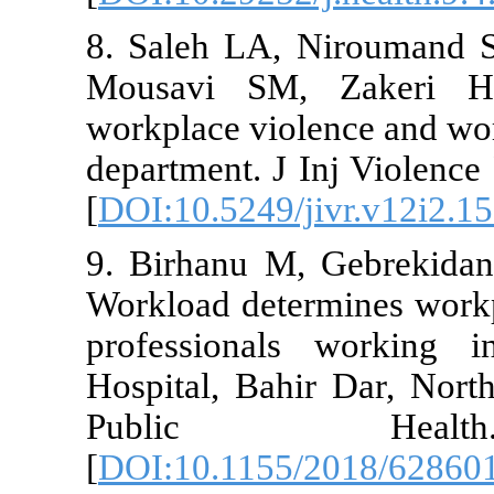
8. Saleh LA,
Mousavi SM,
workplace vio
department. J
[
DOI:10.5249/
9. Birhanu M
Workload det
professional
Hospital, Bah
Public
[
DOI:10.1155