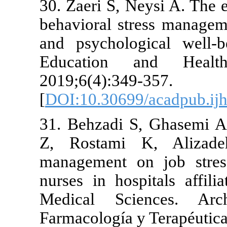
30. Zaeri S, 
behavioral st
and psycholo
Education
2019;6(4):34
[
DOI:10.3069
31. Behzadi 
Z, Rostami 
management o
nurses in hos
Medical Sc
Farmacología 