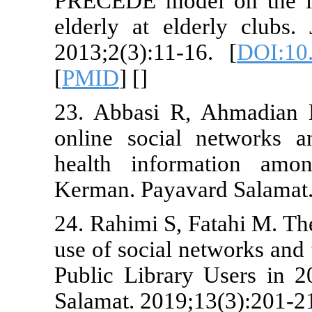
PRECEDE mode
elderly at e
2013;2(3):11
[
PMID
] [
]
23. Abbasi R
online socia
health info
Kerman. Paya
24. Rahimi S,
use of social 
Public Libra
Salamat. 2019