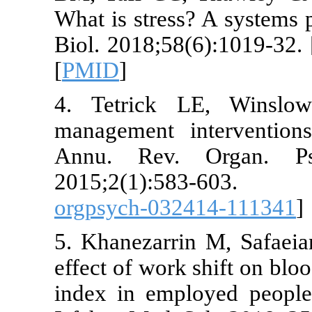
What is stres
Biol. 2018;58
[
PMID
]
4. Tetrick 
management i
Annu. Rev.
2015;2(1)
orgpsych-03
5. Khanezarr
effect of wor
index in empl