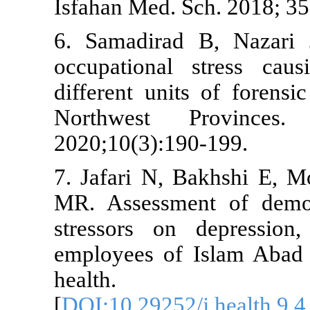
Isfahan Med. 
6. Samadirad
occupational
different uni
Northwest
2020;10(3):1
7. Jafari N,
MR. Assessm
stressors on
employees of
health
[
DOI:10.29252