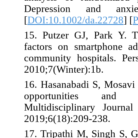
Depression 
[
DOI:10.1002
15. Putzer G
factors on s
community ho
2010;7(Winter
16. Hasanabad
opportunit
Multidiscipl
2019;6(18):2
17. Tripathi 