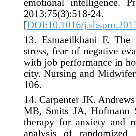
emotional in
2013;75(3):5
[
DOI:10.1016/
13. Esmaeilk
stress, fear o
with job perf
city. Nursing
106.
14. Carpente
MB, Smits JA
therapy for a
analysis of 