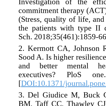
Investigatio
commitment t
(Stress, quali
the patients 
Sch. 2018;35
2. Kermott C
Sood A. Is hig
and better
executives?
[
DOI:10.1371
3. Del Giud
BM, Taff CC