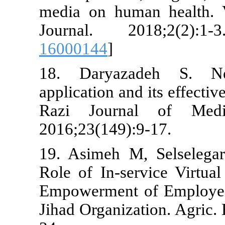
media on hu
Journal. 2
16000144
]
18. Daryaz
application an
Razi Journ
2016;23(149)
19. Asimeh M
Role of In-se
Empowerment 
Jihad Organiz