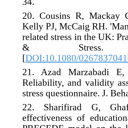
34.
20. Cousins
Kelly PJ, Mc
related stres
& Stres
[
DOI:10.108
21. Azad Ma
Reliability, 
stress questio
22. Sharifi
effectiveness