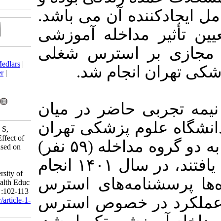
ه آن می باشد
اخله آموزشی
استرس شغلی
Download citation:
BibTeX
|
RIS
|
EndNote
|
Medlars
|
نجام شد
ProCite
|
Reference Manager
|
RefWorks
Send citation to:
Mendeley
Zotero
اضر در میان
RefWorks
۱۲۲ شکی تهران
Alamdar E, Rakhshanderou S,
Ghaffari M, Mazar L. The Effect of
که به شکل کاملاً تصادفی به دو گروه مداخله (۵۹ نفر)
Educational Intervention Based on
Virtual Social Network on
و کنترل (۶۳ نفر) تخصیص یافتند، در سال ۱۴۰۱ انجام
Occupational Stress among
Employees of Tehran University of
ه‌های استرس
Medical Sciences. Iran J Health Educ
Health Promot 2024; 12 (1) :102-113
خصوص استرس
URL:
http://journal.ihepsa.ir/article-1-
2384-fa.html