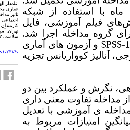
وزشی تکمیل شد
علمدار الهه، رخشنده رو سکینه،
اده از شبکه
غفاری محتشم، مازار لیلی. بررسی
تاثیر مداخله آموزشی مبتنی بر شبکه
موزشی، فایل
اجتماعی مجازی بر استرس شغلی
کارمندان دانشگاه علوم پزشکی
اخله اجرا شد
تهران. آموزش بهداشت و ارتقای
سلامت. ۱۴۰۳; ۱۲ (۱) :۱۰۲-۱۱۳
داده‌ها با کمک نرم افزار SPSS-16 ی
URL:
http://journal.ihepsa.ir/article-۱-۲۳۸۴-
اریانس تجزیه
fa.html
عملکرد بین دو
وت معنی داری
زشی با تعدیل
ات مربوط به