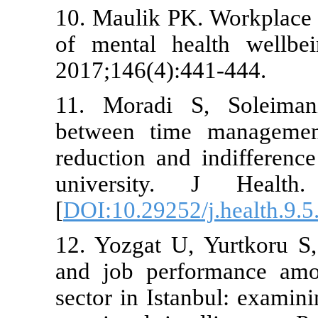
10. Maulik PK
of mental h
2017;146(4):
11. Moradi 
between time
reduction an
university
[
DOI:10.29252
12. Yozgat U,
and job per
sector in Ist