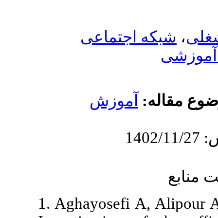
جتماعی
موزش
1. Aghayosef