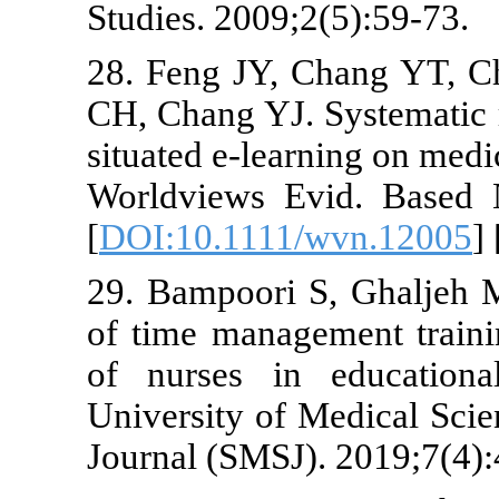
Studies. 2009
28. Feng JY,
CH, Chang YJ.
situated e‐le
Worldviews E
[
DOI:10.1111
29. Bampoori
of time mana
of nurses i
University of
Journal (SMSJ