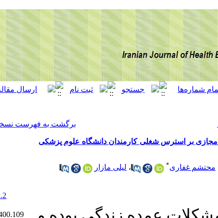
[ English ]
]
Archive
[
برگشت به فهرست نسخه ها
مندان دانشگاه علوم پزشکی
لیلی مازار
‎ 10.22034/12.1.2
Ethics code:
ندگی بوده و
IR.SBMU.PHNS.REC.1400.109