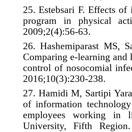
25. Estebsari 
program in p
2009;2(4):56-
26. Hashemi
Comparing e-l
control of no
2016;10(3):2
27. Hamidi M,
of informati
employees w
University, 