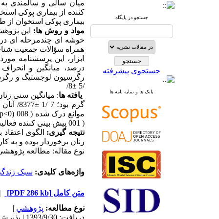
میان سالی و سالمندی به
کننده از بیماری پوکی استخ
جستجو در پایگاه
بیماری پوکی استخوان از طر
مواد و روش ها:
همراه سؤالات جمعیت شناختی
ابزار، این پرسشنامه مورد
جستجوی پیشرفته
/5 ±8/
بانک ها و نمایه نامه ها
یافته ها
( 001 پیش بینی کننده فعالیت بدنی است.
نتیجه گیری:
الگوی اعتقاد ب
زنان برخوردار بوده و به کا
نوع مقاله: مطالعه پژوهشی
واژه‌های کلیدی:
سبک زندگ
متن کامل
[PDF 286 kb]
|
نوع مطالعه:
پژوهشي
|
دریافت: 1393/9/30 | پذیرش: 1393/9/30