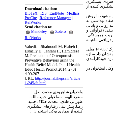
هبردی پیشگیری
شگیری کننده از
Download citation:
BibTeX
|
RIS
|
EndNote
|
Medlars
|
 در میان 402 نفر از زنان شهر مشهد، با روش
ProCite
|
Reference Manager
|
گوی اعتقاد بهداشتی به
RefWorks
 روایی و پایایی
Send citation to:
یفی (فراوانی و
Mendeley
Zotero
 SPSS نرم افزار 16 0 انجام شد. / (ضریب همبستگی،
RefWorks
انگین میزان کلسیم دریافتی ماهیانه
Vahedian-Shahroodi M, Elaheh L,
: میانگین سنی زنان مورد پژوهش 1 63 ٪ آنان از نظر میزان فعالیت بدنی در گروه کم تحرک / 14703 میلی
Esmaily H, Tehrani H, Hamidreza
ند. آزمون رگرسیون خطی نشان داد سازه
M. Prediction of Osteoporosis
که سازه خودکارآمدی
Preventive Behaviors using the
Health Belief Model. Iran J Health
وکی استخوان در
Educ Health Promot 2014; 2 (3)
:199-207
URL:
http://journal.ihepsa.ir/article-
1-245-fa.html
واحدیان شاهرودی محمد، لعل
منفرد الهه، اسماعیلی حبیب الله،
طهرانی هادی، محدث حکاک حمید
رضا. پیش بینی رفتارهای پیشگیری
کننده از بیماری پوکی استخوان از