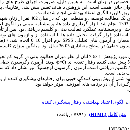
 خصوص در زنان است. به همین دلیل، ضرورت اجرای طرح های را
وان حائز اهمیت است. این پژوهش با هدف تعیین پیش بینی رفتارهای پی
یق کاربرد الگوی اعتقاد بهداشتی انجام شده است.
این پژوهش یک مطالعه توصیفی و مقطعی بود که
خوشه ای چندمرحله ای در 1393 انجام شد. ابزار گردآوری داده ها، پرسشنامه مبتنی بر ال
 و پرسشنامه عملکرد فعالیت بدنی و کلسیم دریافتی بود. پس از تأیید
 استفاده قرار گرفت. تحلیل داده ها با استفاده از و آزمون های توص
درصد، میانگین و انحراف معیار) و آزمون های تحلیلی
رگرسیون لوجستیگ و رگرسیون خطی) در سطح معناداری 05 36 سال بود. می
گرم بود؛ 7 /1 ±8377/ آنان 5 پیش بینی کننده رفتار تغذیه ای (p=0/ بود
موانع درک شده ( 008 (p<0/ کلسیم دریافتی است. آزمون رگرسیون لوجستیگ نیز نشان داد 
هداشتی از پیش بینی کنندگی خوبی برای رفتارهای پیشگیری کننده از پ
رگیری از آن در برنامه های آموزشی مؤثر خواهد بود.
.
ی
،
الگوی اعتقاد بهداشتی
،
رفتار پیشگیری کننده
متن کامل (HTML)
(۷۹۹۱ دریافت)