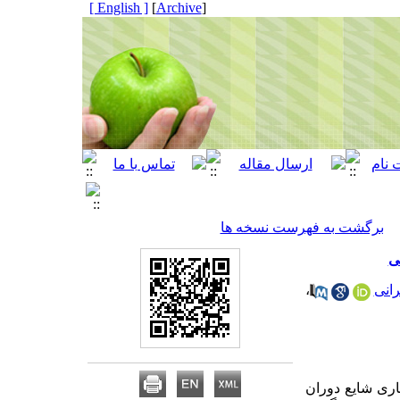
[ English ]
]
Archive
[
برگشت به فهرست نسخه ها
ی
انی
،
اری شایع دوران