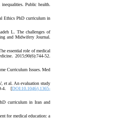
equalities. Public health.
al Ethics PhD curriculum in
adeh L. The challenges of
sing and Midwifery Journal.
e essential role of medical
dicine. 2015;90(6):744-52.
ome Curriculum Issues. Med
et al. An evaluation study
0-4. [
DOI:10.1046/j.1365-
hD curriculum in Iran and
t for medical education: a