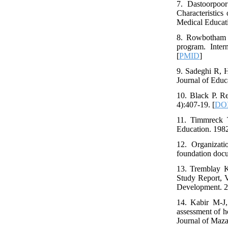
7. Dastoorpoor
Characteristics
Medical Educat
8. Rowbotham M
program. Inter
[
PMID
]
9. Sadeghi R, H
Journal of Educ
10. Black P. R
4):407-19. [
DOI
11. Timmreck 
Education. 1982
12. Organizati
foundation docu
13. Tremblay K
Study Report, 
Development. 2
14. Kabir M-J,
assessment of h
Journal of Maza