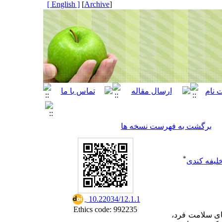
[ English ]
]
Archive
[
برگشت به فهرست نسخه ها
*
لیفه کندی
‎ 10.22034/12.1.1
Ethics code: 992235
تقای سلامت فرد