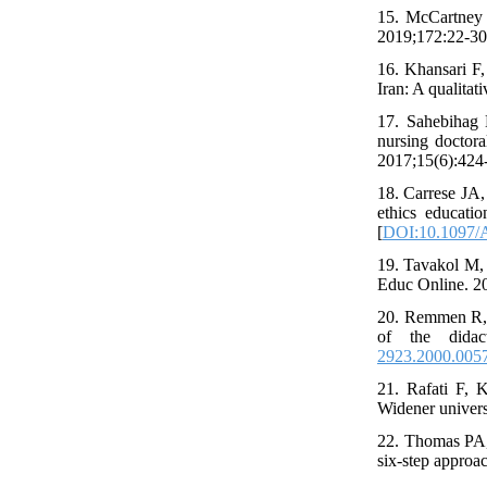
15. McCartney 
2019;172:22-30.
16. Khansari F,
Iran: A qualitat
17. Sahebihag
nursing doctora
2017;15(6):424
18. Carrese JA,
ethics educati
[
DOI:10.1097
19. Tavakol M,
Educ Online. 20
20. Remmen R, 
of the didact
2923.2000.005
21. Rafati F, 
Widener univers
22. Thomas PA,
six-step approa