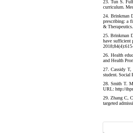
23. Tun S. Fulf
curriculum. Med
24. Brinkman DJ
prescribing: a 
& Therapeutics.
25. Brinkman D
have sufficient 
2018;84(4):615-
26. Health educ
and Health Prom
27. Cassidy T, 
student. Social
28. Smith T. MH
URL: http://ihp
29. Zhang C, C
targeted admiss