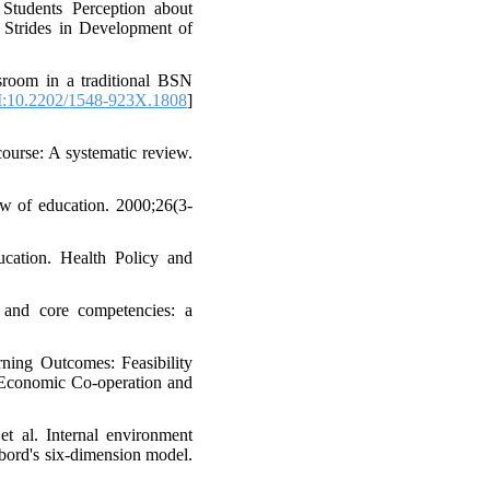
Students Perception about
. Strides in Development of
sroom in a traditional BSN
:10.2202/1548-923X.1808
]
ourse: A systematic review.
w of education. 2000;26(3-
cation. Health Policy and
s and core competencies: a
ning Outcomes: Feasibility
 Economic Co-operation and
t al. Internal environment
bord's six-dimension model.