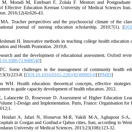
 M, Moradi M, Estebsari F, Zolala F. Mentors and Postgraduate 
 of Effective Education Kerman University of Medical Sciences Iran
ion. 2016;12(4):626-43.
A. Teacher perspectives and the psychosocial climate of the clas
national journal of nursing education scholarship. 2010;7(1). [
DOI
eshmati H. Innovative methods in teaching college health education c
ation and Health Promotion. 2019;8.
esearch and the development of educational assessment. Oxford revie
:10.1080/713688540
]
TC. Some challenges in the management of community health edu
;3(3):223-8. [
DOI:10.1016/0165-2281(82)90003-0
] [
PMID
]
on WH. Health education: theoretical concepts, effective strategie
ment to guide capacity development of health educators. 2012.
, Lalancette D, Roseveare D. Assessment of Higher Education Lear
Volume 1-Design and Implementation. Paris, France: Organisation for
012;1.
 Heidari A, Jafari N, Honarvar M-R, Vakili M-A, Aghapour S-A, e
ospitals in Gorgan and Gonbad-e Qabus cities, Iran, according to Weis
ndaran University of Medical Sciences. 2013;23(108):123-32.