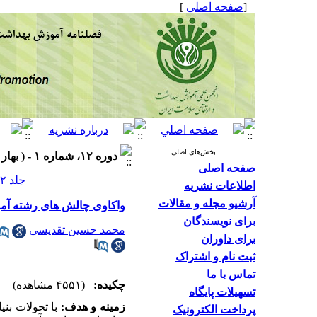
]
صفحه اصلی
[
بخش‌های اصلی
دوره ۱۲، شماره ۱ - ( بهار ۱۴۰۳ )
صفحه اصلی
جلد ۱۲ شماره ۱ صفحات ۱۸-۵
اطلاعات نشریه
آرشیو مجله و مقالات
واکاوی چالش های رشته آمو
برای نویسندگان
محمد حسین تقدیسی
برای داوران
ثبت نام و اشتراک
تماس با ما
چکیده:
(۴۵۵۱ مشاهده)
تسهیلات پایگاه
زمینه و هدف:
با تحولات ب،
پرداخت الکترونیک