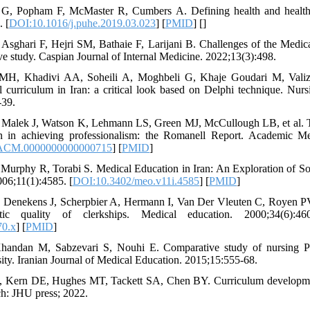
G, Popham F, McMaster R, Cumbers A. Defining health and health in
 [
DOI:10.1016/j.puhe.2019.03.023
] [
PMID
] [
]
 Asghari F, Hejri SM, Bathaie F, Larijani B. Challenges of the Medic
ive study. Caspian Journal of Internal Medicine. 2022;13(3):498.
 MH, Khadivi AA, Soheili A, Moghbeli G, Khaje Goudari M, Valiz
l curriculum in Iran: a critical look based on Delphi technique. Nur
-39.
 Malek J, Watson K, Lehmann LS, Green MJ, McCullough LB, et al. Th
on in achieving professionalism: the Romanell Report. Academic Me
/ACM.0000000000000715
] [
PMID
]
 Murphy R, Torabi S. Medical Education in Iran: An Exploration of S
06;11(1):4585. [
DOI:10.3402/meo.v11i.4585
] [
PMID
]
Denekens J, Scherpbier A, Hermann I, Van Der Vleuten C, Royen PV, 
ic quality of clerkships. Medical education. 2000;34(6):46
70.x
] [
PMID
]
Khandan M, Sabzevari S, Nouhi E. Comparative study of nursing P
ity. Iranian Journal of Medical Education. 2015;15:555-68.
 Kern DE, Hughes MT, Tackett SA, Chen BY. Curriculum developmen
ch: JHU press; 2022.