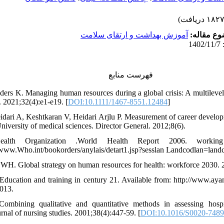
وع مقاله
آموزش بهداشت و ارتقای سلامت
فهرست منابع
ders K. Managing human resources during a global crisis: A multilevel 
 2021;32(4):e1-e19. [
DOI:10.1111/1467-8551.12484
]
dari A, Keshtkaran V, Heidari Arjlu P. Measurement of career devel
University of medical sciences. Director General. 2012;8(6).
alth Organization .World Health Report 2006. working
//www.Who.int/bookorders/anylais/detart1.jsp?sesslan Landcodlan=land
 WH. Global strategy on human resources for health: workforce 2030. 
Education and training in century 21. Available from: http://www.ay
013.
mbining qualitative and quantitative methods in assessing hospi
urnal of nursing studies. 2001;38(4):447-59. [
DOI:10.1016/S0020-7489