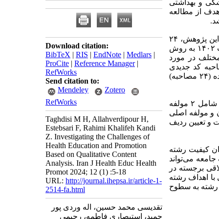
شکی و بهداشتی
هدف از مطالعه
شد
مطالعه حاضر یک پژوهش کیفی با رویکرد تحلیل محتوای قراردادی می‌باشد. در این پژوهش، ۲۴
Download citation:
نفر از متخصصین و دانش آموختگان آموزش بهداشت و ارتقای سلامت،. از مهر ۱۴۰۱ تا اردیبهشت ۱۴۰۲ به روش
BibTeX
|
RIS
|
EndNote
|
Medlars
|
 مختلف در مورد
ProCite
|
Reference Manager
|
بهداشت و ارتقای سلامت مورد کنکاش قرار گرفت و بعد از ۲۲ مصاحبه کد جدیدی
RefWorks
استخراج نگردید اما برای حصول اطمینان دو مصاحبه دیگر ضبط گردید و نمونه گیری تا اشباع داده (۲۴ مصاحبه)
Send citation to:
Mendeley
Zotero
RefWorks
چالش‌های رشته آموزش بهداشت و ارتقای سلامت از نگاه مشارکت کنندگان در تحقیق شامل ۲ مولفه
ن و مولفه اصلی
Taghdisi M H, Allahverdipour H,
 و تعیین ردیف
Estebsari F, Rahimi Khalifeh Kandi
Z. Investigating the Challenges of
Health Education and Promotion
توان کیفیت رشته
Based on Qualitative Content
امعه می‌تواند
Analysis. Iran J Health Educ Health
لاقی برجسته در
Promot 2024; 12 (1) :5-18
 با اهداف رشته
URL:
http://journal.ihepsa.ir/article-1-
رشته به سطوح
2514-fa.html
تقدیسی محمد حسین، اله وردی پور
حمید، استبصاری فاطمه، رحیمی