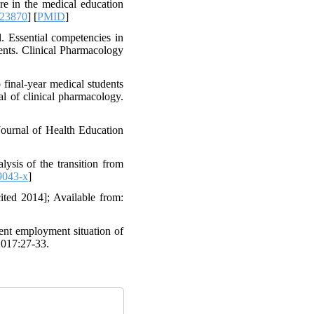
are in the medical education
623870
] [
PMID
]
. Essential competencies in
dents. Clinical Pharmacology
inal‐year medical students
al of clinical pharmacology.
 Journal of Health Education
ysis of the transition from
9043-x
]
ited 2014]; Available from:
nt employment situation of
 2017:27-33.