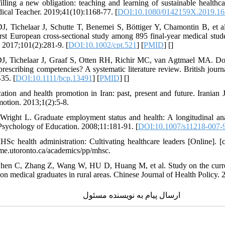
illing a new obligation: teaching and learning of sustainable healthc
ical Teacher. 2019;41(10):1168-77. [
DOI:10.1080/0142159X.2019.1
, Tichelaar J, Schutte T, Benemei S, Böttiger Y, Chamontin B, et al
first European cross‐sectional study among 895 final‐year medical stu
 2017;101(2):281-9. [
DOI:10.1002/cpt.521
] [
PMID
] [
]
J, Tichelaar J, Graaf S, Otten RH, Richir MC, van Agtmael MA. Do f
prescribing competencies? A systematic literature review. British journ
35. [
DOI:10.1111/bcp.13491
] [
PMID
] [
]
ation and health promotion in Iran: past, present and future. Iranian
otion. 2013;1(2):5-8.
Wright L. Graduate employment status and health: A longitudinal anal
 Psychology of Education. 2008;11:181-91. [
DOI:10.1007/s11218-007-
Sc health administration: Cultivating healthcare leaders [Online]. [c
me.utoronto.ca/academics/pp/mhsc.
hen C, Zhang Z, Wang W, HU D, Huang M, et al. Study on the curre
ion medical graduates in rural areas. Chinese Journal of Health Policy.
ارسال پیام به نویسنده مسئول