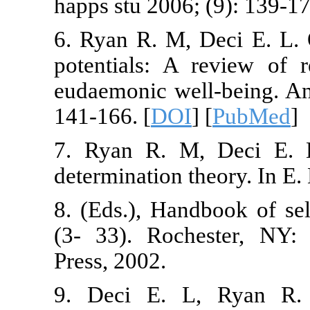
happs stu 2006
6. Ryan R. M
potentials: 
eudaemonic we
141-166. [
DO
7. Ryan R. M
determination 
8. (Eds.), Han
(3- 33). Roc
Press, 2002.
9. Deci E. L