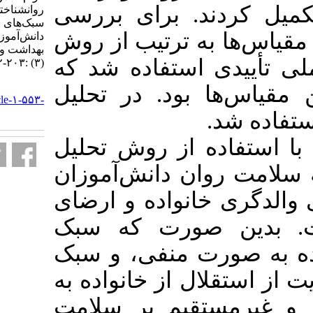
. برای بررسی
روانشناختیِ پایه در ارتباط بین
سبک‌های والدگری و سلامت روان
 ترتیب از روش
دانش‌آموزان تیز هوش . آموزش
بهداشت و ارتقای سلامت. ۱۳۹۶; ۵
ستفاده شد که
(۳) :۲۰۳-۲۱۲
URL:
ود. در تحلیل
http://journal.ihepsa.ir/article-۱-۵۵۳-
fa.html
از روش تحلیل
 دانش‌آموزان
واده و ارضای
ورت که سبک
 منفی، و سبک
از خانواده به
یم بر سلامت