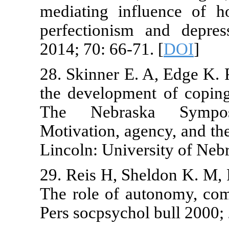
mediating in
perfectionism
2014; 70: 66-7
28. Skinner E.
the developmen
The Nebras
Motivation, ag
Lincoln: Unive
29. Reis H, Sh
The role of a
Pers socpsycho