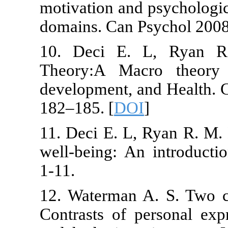
motivation and
domains. Can P
10. Deci E. 
Theory:A Ma
development, 
182–185. [
DO
11. Deci E. L
well-being: A
1-11.
12. Waterman 
Contrasts of 