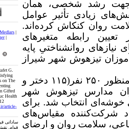
شخصی، همان
تأثیر عوامل
کاش کرده‌اند
Download citation:
BibTeX
|
RIS
|
EndNote
|
Medlars
|
ه متغیرهای
ProCite
|
Reference Manager
|
RefWorks
نشناختیِ پایه
Send citation to:
Mendeley
Zotero
وش شهر شیراز
RefWorks
Sadati Firoozabadi S, Moltafet G.
The Mediating Role of Satisfying
برای این منظور ۲۵۰ نفر(۱۱۵ دختر و
Basic Psychological Needs on The
Relationship Between Parenting
۱۳۵ هوش شهر
Styles and Mental Health in Gifted
Students. Iran J Health Educ Health
خاب شد. برای
Promot 2017; 5 (3) :203-212
URL:
http://journal.ihepsa.ir/article-
ده مقیاس‌های
1-553-fa.html
 روان و ارضای
ساداتی فیروزآبادی سمیه، ملتفت
قوام. نقش واسطه‌ای نیازهای