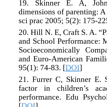
19. Skinner
dimensions of 
sci prac 2005;
20. Hill N. E,
and School P
Socioeconomi
and Euro-Amer
95(1): 74-83. [
21. Furrer C,
factor in ch
performance.
[
DOI
]