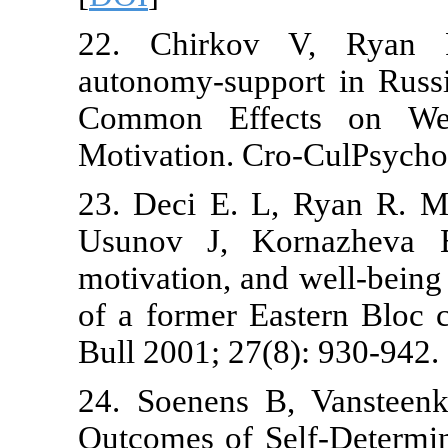
22. Chirkov
autonomy-supp
Common Effe
Motivation. C
23. Deci E. 
Usunov J, Ko
motivation, an
of a former E
Bull 2001; 27(
24. Soenens 
Outcomes of S