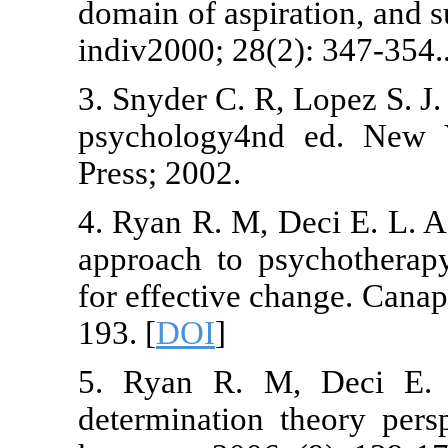
domain of aspi
indiv2000; 28(
3. Snyder C. R
psychology4n
Press; 2002.
4. Ryan R. M, 
approach to p
for effective 
193. [
DOI
]
5. Ryan R. M
determination