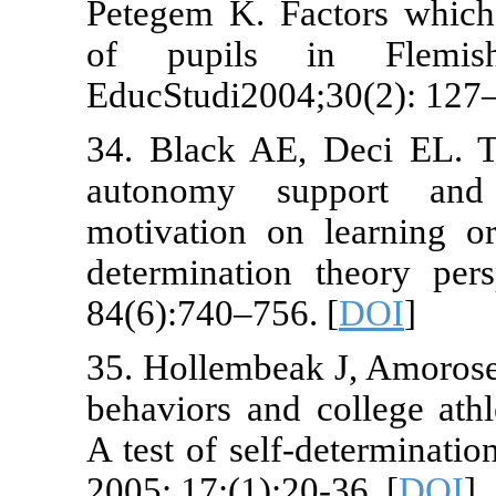
Petegem K. Fa
of pupils 
EducStudi2004
34. Black AE,
autonomy su
motivation on
determination
84(6):740–756
35. Hollembea
behaviors and 
A test of self
2005; 17:(1):2