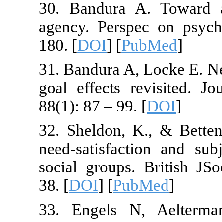
30. Bandura
agency. Pers
180. [
DOI
] [
P
31. Bandura A,
goal effects 
88(1): 87 – 99.
32. Sheldon, 
need-satisfac
social groups
38. [
DOI
] [
Pu
33. Engels 