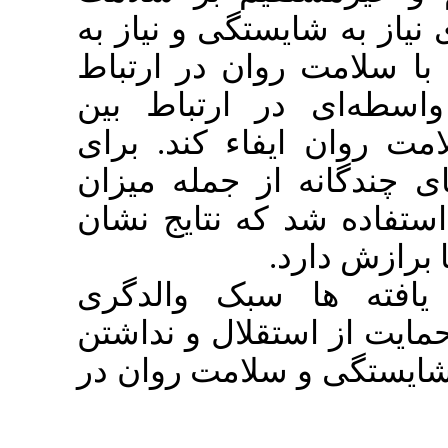
تگی و نیاز به
ان در ارتباط
 ارتباط بین
اء کند. برای
ز جمله میزان
ه نتایج نشان
: ک والدگری
لال و نداشتن
لامت روان در