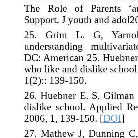
The Role of
Support. J you
25. Grim L
understanding
DC: American 
who like and d
1(2):: 139-150
26. Huebner E
dislike school
2006, 1, 139-1
27. Mathew J