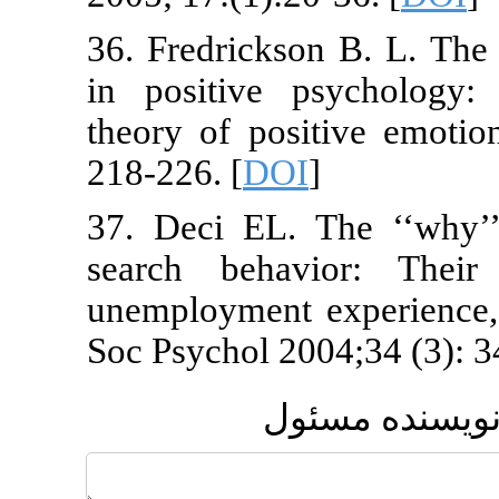
36. Fredrickso
in positive 
theory of pos
218-226. [
DO
37. Deci EL.
search behav
unemployment 
Soc Psychol 20
ول