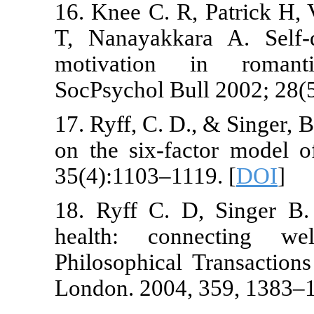
16. Knee C. R,
T, Nanayakka
motivation 
SocPsychol Bu
17. Ryff, C. D
on the six-fa
35(4):1103–11
18. Ryff C. 
health: con
Philosophical
London. 2004,