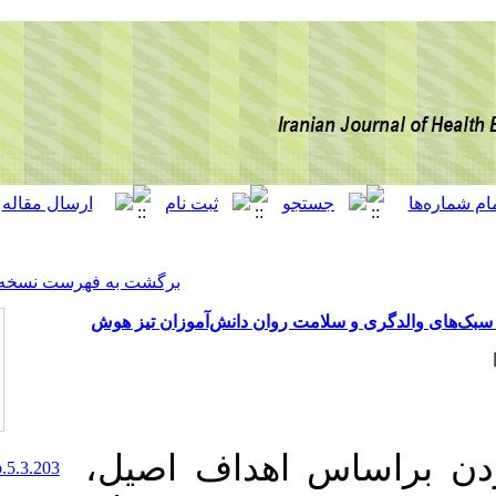
[ English ]
]
Archive
[
برگشت به فهرست نسخه ها
مت روان دانش‌آموزان تیز هوش
 اهداف اصیل
10.30699/acadpub.ijhehp.5.3.203