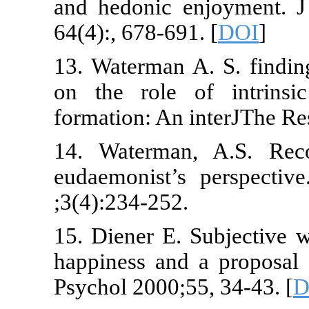
and hedonic 
64(4):, 678-69
13. Waterman 
on the role 
formation: An 
14. Waterman
eudaemonist’s
;3(4):234-252.
15. Diener E. 
happiness and
Psychol 2000;5