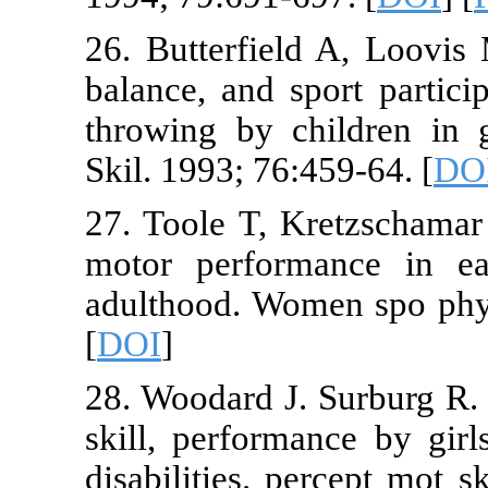
26. Butterfiel
balance, and 
throwing by 
Skil. 1993; 76
27. Toole T, 
motor perfor
adulthood. Wo
[
DOI
]
28. Woodard J
skill, perfor
disabilities. 