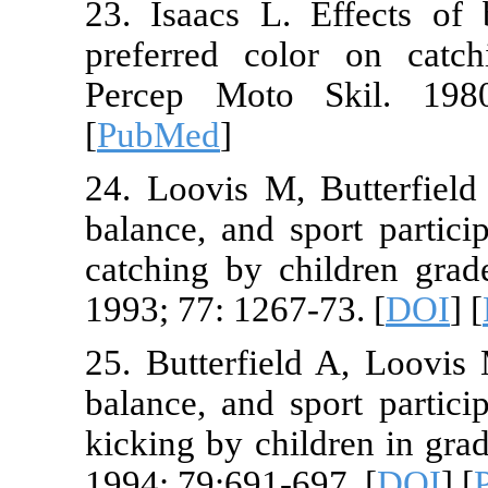
23. Isaacs L.
preferred co
Percep Moto
[
PubMed
]
24. Loovis M,
balance, and 
catching by c
1993; 77: 1267
25. Butterfiel
balance, and 
kicking by chi
1994; 79:691-