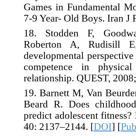
Games in Fun
7-9 Year- Old 
18. Stodden
Roberton A,
developmental 
competence i
relationship. 
19. Barnett M
Beard R. Doe
predict adoles
40: 2137–2144