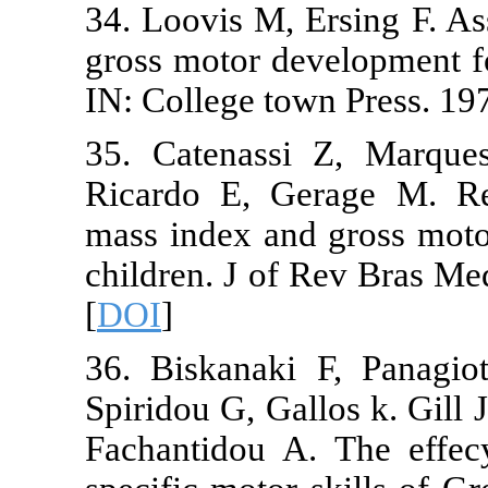
34. Loovis M,
gross motor d
IN: College to
35. Catenass
Ricardo E, G
mass index and
children. J of
[
DOI
]
36. Biskanak
Spiridou G, Ga
Fachantidou 