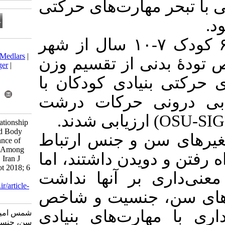
رت‌های حرکتی
تعداد ۶۰۰ کودک ۷-۱۰ سال از شهر
Download citation:
BibTeX
|
RIS
|
EndNote
|
Medlars
|
از تقسیم وزن
ProCite
|
Reference Manager
|
RefWorks
دی کودکان با
Send citation to:
Mendeley
Zotero
 حرکات درشت
RefWorks
) یابی شدند
Shams A, Vameghi R. Relationship
Between Age, Gender And Body
و جنس ارتباط
Mass Index With Performance of
Fundamental Motor Skills Among
دن داشتند، اما
Children Aged 7-10 Years. Iran J
Health Educ Health Promot 2018; 6
ر آنها نداشت
(1) :39-52
URL:
http://journal.ihepsa.ir/article-
). ت و شاخص
1-631-fa.html
ت‌های بنیادی
شمس امیر، وامقی روشنک. ارتباط
سن، جنسیت و شاخص تودۀ بدنی با