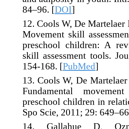
84–96. [
DOI
]
12. Cools W, 
Movement skil
preschool ch
skill assessm
154-168. [
Pub
13. Cools W, 
Fundamental
preschool chil
Spo Scie, 2011
14. Galla