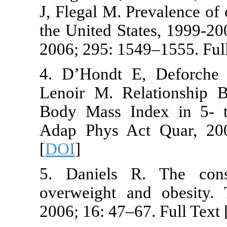
J, Flegal M. P
the United St
2006; 295: 154
4. D’Hondt E
Lenoir M. Re
Body Mass In
Adap Phys Ac
[
DOI
]
5. Daniels 
overweight a
2006; 16: 47–6