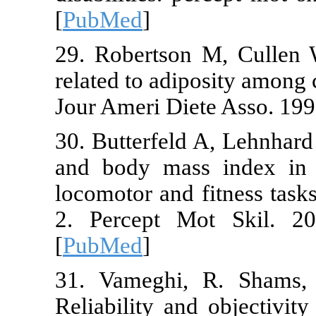
[
PubMed
]
29. Robertson
related to adi
Jour Ameri Die
30. Butterfeld
and body mas
locomotor and 
2. Percept M
[
PubMed
]
31. Vameghi,
Reliability an