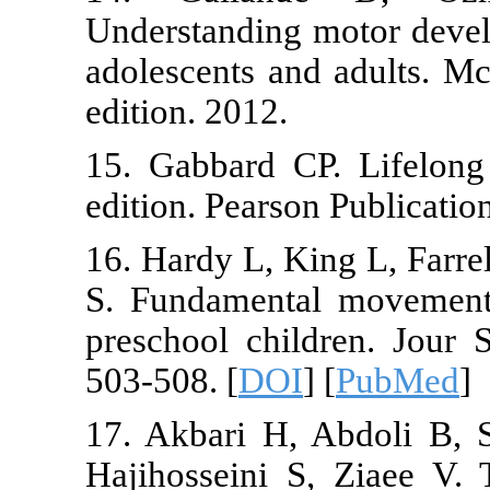
Understanding 
adolescents an
edition. 2012.
15. Gabbard 
edition. Pearso
16. Hardy L, K
S. Fundament
preschool chi
503-508. [
DO
17. Akbari H,
Hajihosseini 