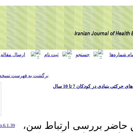
[ English ]
]
Archive
[
برگشت به فهرست نسخه ها
سال
ی ارتباط سن
10.30699/acadpub.ijhehp.6.1.39