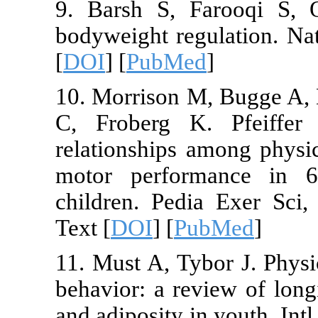
9. Barsh S, 
bodyweight re
[
DOI
] [
PubMe
10. Morrison
C, Froberg K
relationships 
motor perfor
children. Ped
Text [
DOI
] [
P
11. Must A, Ty
behavior: a re
and adiposity i