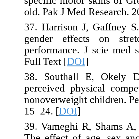
specific motor
old. Pak J Me
37. Harrison 
gender effec
performance. 
Full Text [
DOI
38. Southall
perceived ph
nonoverweight 
15–24. [
DOI
]
39. Vameghi 
The effect of