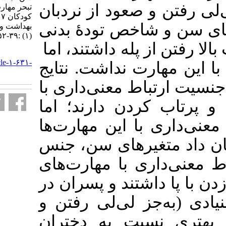
ود از نردبان
تبحر مهارت‌های حرکتی بنیادی در
کودکان ۷ تا ۱۰ سال. آموزش
). ودۀ ‌بدنی
بهداشت و ارتقای سلامت. ۱۳۹۷; ۶
(۱) :۳۹-۵۲
له داشتند، اما
URL:
http://journal.ihepsa.ir/article-۱-۶۳۱-
 نداشت. نتایج
fa.html
 معنی‌داری با
ن دارند؛ اما
این مهارت‌ها
رهای سن، جنس
با مهارت‌های
ند و پسران در
لی‌لی رفتن و
ت به دختران