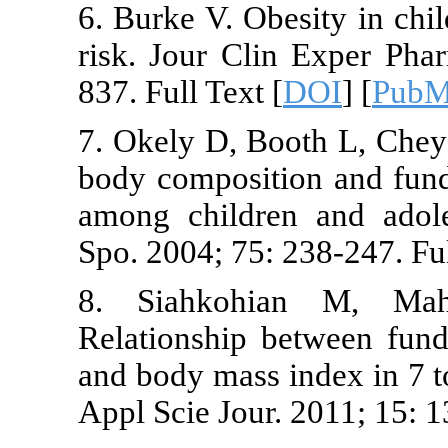
6. Burke V. Ob
risk. Jour Cl
837. Full Text 
7. Okely D, B
body composit
among childr
Spo. 2004; 75:
8. Siahkoh
Relationship 
and body mass 
Appl Scie Jour