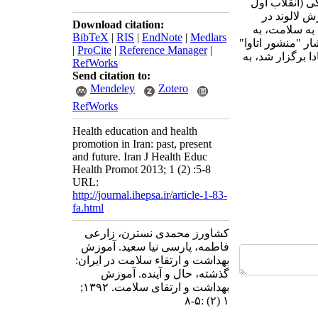
ی (انقلاب اول
 لالوند در
Download citation:
ید جامعه شناسانه به سلامت، به
BibTeX
|
RIS
|
EndNote
|
Medlars
 "منشور اتاوا"
|
ProCite
|
Reference Manager
|
دا برگزار شد، به
RefWorks
Send citation to:
Mendeley
Zotero
RefWorks
Health education and health
promotion in Iran: past, present
and future. Iran J Health Educ
Health Promot 2013; 1 (2) :5-8
URL:
http://journal.ihepsa.ir/article-1-83-
fa.html
کشاورز محمدی نسترن، زارعی
فاطمه، پارسی نیا سعید. آموزش
بهداشت و ارتقاء سلامت در ایران:
گذشته، حال و آینده. آموزش
بهداشت و ارتقای سلامت. ۱۳۹۲;
۱ (۲) :۵-۸