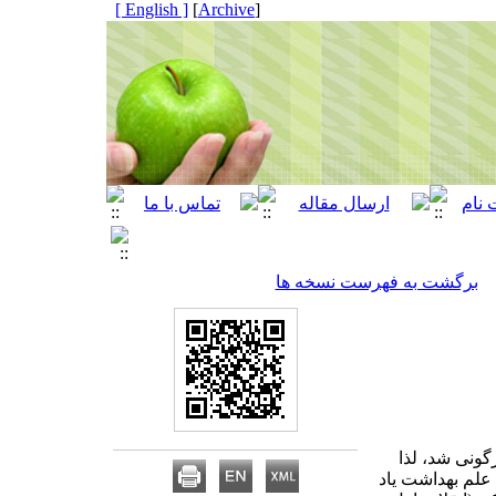
[ English ]
]
Archive
[
برگشت به فهرست نسخه ها
گونی شد، لذا
 علم بهداشت یاد