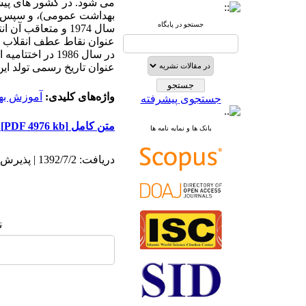
می شود. در کشور های پیشرف
بهداشت عمومی)، و سپس به
جستجو در پایگاه
عنوان نقاط عطف انقلاب س
در سال 1986 در
عنوان تاریخ رسمی تولد 
واژه‌های کلیدی:
آموزش به
جستجوی پیشرفته
متن کامل
[PDF 4976 kb]
بانک ها و نمایه نامه ها
دریافت: 1392/7/2 | پذیرش: 1392/7/14
ن