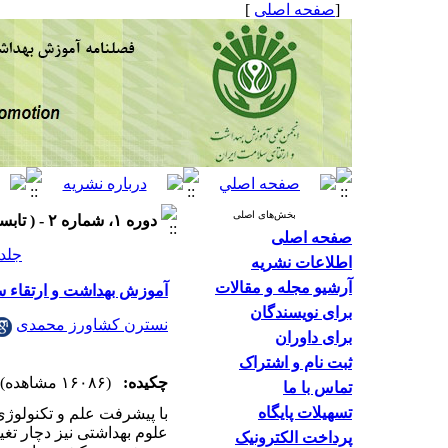
[
صفحه اصلی
]
بخش‌های اصلی
دوره ۱، شماره ۲ - ( تابستان ۱۳۹۲ )
صفحه اصلی
جلد ۱ شماره ۲ صفحات
اطلاعات نشریه
آرشیو مجله و مقالات
آموزش بهداشت و ارتقاء سل
برای نویسندگان
نسترن کشاورز محمدی
برای داوران
ثبت نام و اشتراک
چکیده:
(۱۶۰۸۶ مشاهده)
تماس با ما
تسهیلات پایگاه
با پیشرفت علم و تکنولوژی
علوم بهداشتی نیز دچار تغی
پرداخت الکترونیک