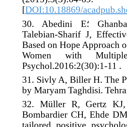
[
DOI:10.18869
30. Abedini E؛ Ghanbari-Hashem-Abad
Talebian-Shar
Based on Hope
Women with
Psychol.2016:2
31. Sivly A, B
by Maryam Tag
32. Müller R
Bombardier C
tailored posi