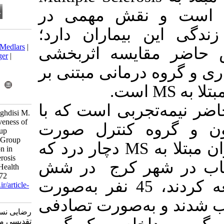
(MS)، می در
ماران دارد؛
Download citation:
BibTeX
|
RIS
|
EndNote
|
Medlars
|
یسه اثربخشی
ProCite
|
Reference Manager
|
RefWorks
مانی مبتنی بر
Send citation to:
Mendeley
Zotero
RefWorks
بی است که با
rezaeinasab F, borjali A, taghdisi M.
Comparison of the Effectiveness of
 کنترل صورت
Cognitive-Behavioral Group
Therapy and Hope-Based Group
گرفته است. از میان بیماران مبتلا به MS دچار درد که
Therapy on Pain Perception in
Patients with Multiple Sclerosis
 کرج در شش
(MS). Iran J Health Educ Health
Promot 2019; 7 (3) :360-372
ماهه اول سال 96 مراجعه کردند، 45 نفر به‌صورت
URL:
http://journal.ihepsa.ir/article-
1-886-fa.html
‌صورت تصادفی
رضایی نسب فرشته، برجعلی احمد،
تقدیسی محمدحسین. مقایسه