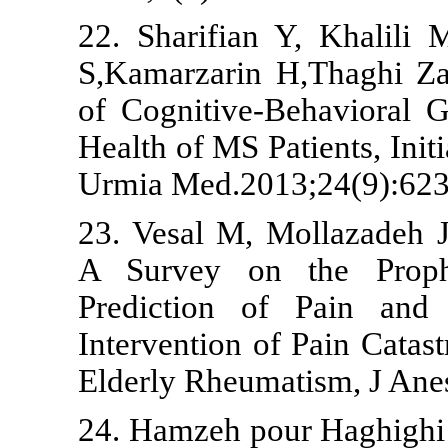
22. Sharifia
S,Kamarzarin
of Cognitive
Health of MS P
Urmia Med.20
23. Vesal M, 
A Survey on
Prediction o
Intervention o
Elderly Rheum
24. Hamzeh po