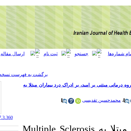
[ English ]
]
Archive
[
برگشت به فهرست نسخه ها
 ادراک درد بیماران مبتلا به
‎ 10.29252/ijhehp.7.3.360
در بیماران مبتلا به Multiple S