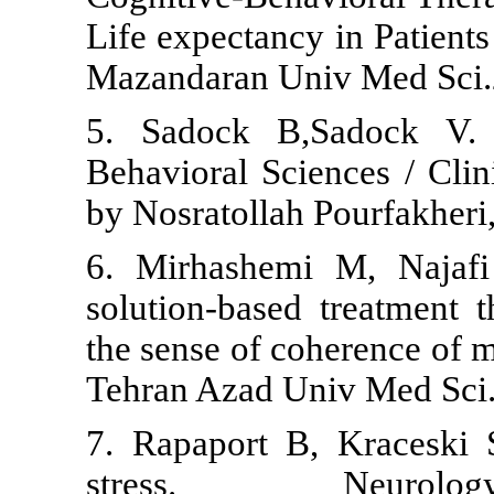
Life expectanc
Mazandaran Un
5. Sadock B,
Behavioral Sci
by Nosratollah
6. Mirhashem
solution-base
the sense of co
Tehran Azad U
7. Rapaport B
stress. 