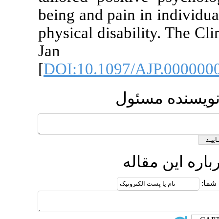
being and pain
physical disabi
Jan 
[
DOI:10.1097
ول
ه