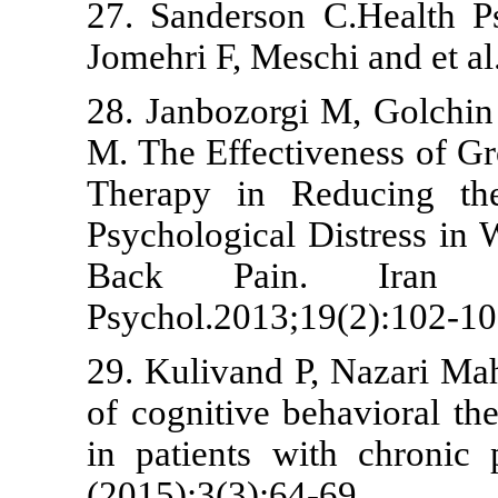
27. Sanderson
Jomehri F, Mes
28. Janbozorg
M. The Effect
Therapy in R
Psychological
Back Pain
Psychol.2013;
29. Kulivand P
of cognitive b
in patients w
(2015):3(3):64