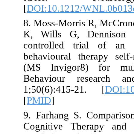
[
DOI:10.1212
8. Moss-Morri
K, Wills G,
controlled t
behavioural 
(MS Invigor8
Behaviour 
1;50(6):415-
[
PMID
]
9. Farhang S.
Cognitive T