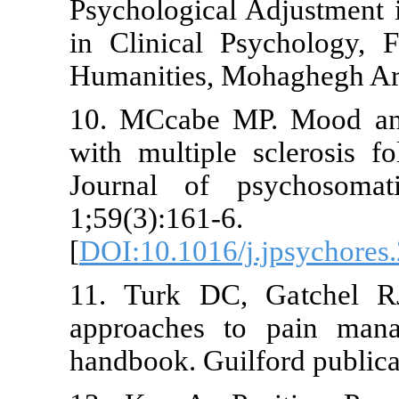
Psychological
in Clinical P
Humanities, M
10. MCcabe M
with multiple
Journal of 
1;59(3):161-6.
[
DOI:10.1016/
11. Turk DC,
approaches t
handbook. Gui