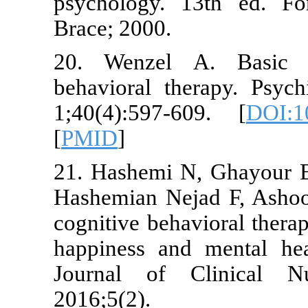
psychology. 
Brace; 2000.
20. Wenzel 
behavioral th
1;40(4):597-
[
PMID
]
21. Hashemi 
Hashemian Nej
cognitive beh
happiness and
Journal of 
2016;5(2).