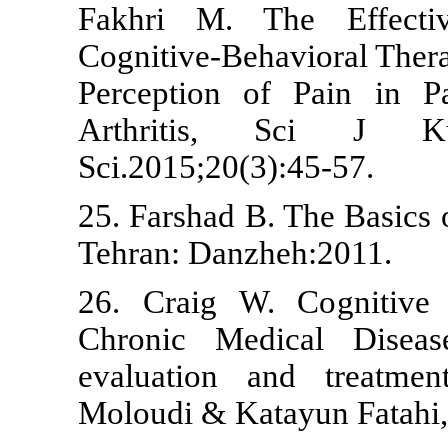
Fakhri M. T
Cognitive-Beh
Perception o
Arthritis
Sci.2015;20(3
25. Farshad B
Tehran: Danzh
26. Craig W.
Chronic Medi
evaluation a
Moloudi & Kat