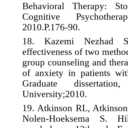
Behavioral T
Cognitive 
2010.P.176-90
18. Kazemi
effectiveness 
group counsel
of anxiety in
Graduate di
University;20
19. Atkinson 
Nolen-Hoeks