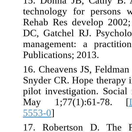
15. Donna JB
technology fo
Rehab Res de
DC, Gatchel R
management: 
Publications; 
16. Cheavens
Snyder CR. Ho
pilot investig
May 1;77(1
5553-0
]
17. Robertso