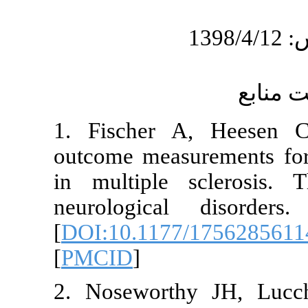
1. Fischer 
outcome measu
in multiple 
neurological
[
DOI:10.1177
[
PMCID
]
2. Noseworth