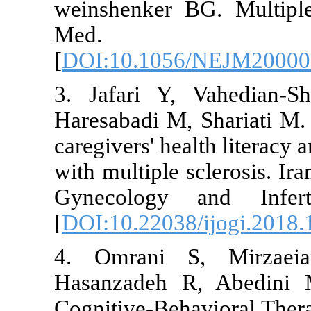
weinshenker 
Med. 
[
DOI:10.105
3. Jafari Y,
Haresabadi M,
caregivers' he
with multiple s
Gynecology a
[
DOI:10.22038
4. Omrani 
Hasanzadeh R
Cognitive-Beh