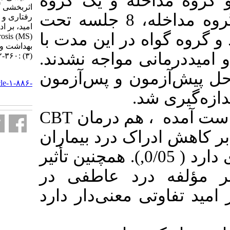
 مداخله و یک گروه
اثربخشی گروه ‌درمانی شناختی-
کنترل) قرار گرفتند. هر گروه مداخله، 8 جلسه تحت
رفتاری و گروه‌ درمانی مبتنی بر
امید، بر ادراک درد بیماران مبتلا به
در این مدت با
Multiple Sclerosis (MS). آموزش
بهداشت و ارتقای سلامت. ۱۳۹۸; ۷
 مواجه نشدند
(۳) :۳۶۰-۳۷۲
URL:
ن و پس‌آزمون
http://journal.ihepsa.ir/article-۱-۸۸۶-
fa.html
براساس نتایج به دست آمده ، هم درمان CBT
ک درد بیماران
ار ام‌اس تأثیر معنی‌داری دارد ( 0/05,). همچنین تأثیر
رد عاطفی در
معنی‌دار دارد