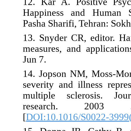
12. Kar A. P
Happiness an
Pasha Sharifi,
13. Snyder CR
measures, and
Jun 7.
14. Jopson NM
severity and i
multiple scl
research.
[
DOI:10.1016