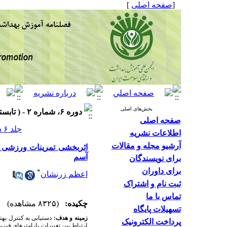
[
صفحه اصلی
]
بخش‌های اصلی
دوره ۶، شماره ۲ - ( تابستان ۱۳۹۷ )
صفحه اصلی
جلد ۶ شماره ۲ صفحات ۱۸۸-۱۷۹
اطلاعات نشریه
آرشیو مجله و مقالات
اثربخشی تمرینات ورزشی ه
آسم
برای نویسندگان
برای داوران
*
اعظم زرنشان
ثبت نام و اشتراک
تماس با ما
چکیده:
(۸۳۲۵ مشاهده)
تسهیلات پایگاه
زمینه و هدف:
دستیابی به کنترل به
پرداخت الکترونیک
ارتباط بین تغییرات پارامترهای فی