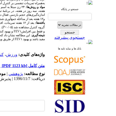
به‌همراه تمرینات تنفسی بر کنترل آس
مواد و روش‌ها:
جستجو در پایگاه
هفته، سه روز در هفته، در برنامۀ 
اندازه‌گیری‌های حجم بازدمی فعال در
و۱۲ هفته بعد از مداخله جمع‌آوری شد.
یافته‌ها:
بعد از ۱۲ هفته تمرینات، افزایش معناداری در کنترل آسم،
گروه کنترل مشاهده شد (۰/۰۵>
P
). 
و فقط بین افزایش
FEV۱
و بهبود کن
نتیجه‌گیری
جستجوی پیشرفته
مفید باشد و بهبود
FEV۱
از طریق ورز
بانک ها و نمایه نامه ها
واژه‌های کلیدی:
ورزش
،
کن
متن کامل
[PDF 1123 kb]
نوع مطالعه:
پژوهشي
|
موض
دریافت: 1396/11/7 | پذیرش: 1397/3/29