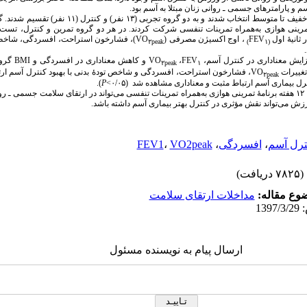
م و پارامترهای جسمی ـ روانی زنان مبتلا به آسم بود.
تمرینی هوازی به‌همراه تمرینات تنفسی شرکت کردند. در هر دو گروه تمرین و کنترل، تست
 ثانیۀ اول
FEV
، اوج اکسیژن مصرفی (
VO
)، فشارخون استراحت، افسردگی، شاخص 
۲peak
)
۱
(
FEV
،
VO
و کاهش معناداری در افسردگی و
BMI
گروه
۲peak
۱
تغییرات
VO
، فشارخون استراحت، افسردگی و شاخص تودۀ بدنی با بهبود کنترل آسم ارتب
۲peak
ترل بیماری آسم ارتباط مثبت و معناداری مشاهده شد
(۰/۰۵>
P
)
.
: این مطالعه نشان داد که ۱۲ هفته برنامۀ تمرینی هوازی به‌همراه تمرینات تنفسی می‌تواند در ارتقای سلامت جسمی 
ش می‌تواند نقش مؤثری در کنترل بهتر بیماری آسم داشته ‌باشد.
ترل آسم
،
افسردگی
،
VO2peak
،
FEV1
(۷۸۲۵ دریافت)
وع مقاله:
مداخلات ارتقای سلامت
ارسال پیام به نویسنده مسئول