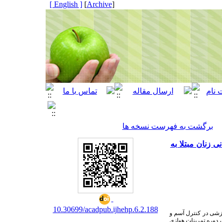
[ English ]
]
Archive
[
برگشت به فهرست نسخه ها
زنان مبتلا به
10.30699/acadpub.ijhehp.6.2.188
رزشی در کنترل آسم و
 دوره تمرینات هوازی