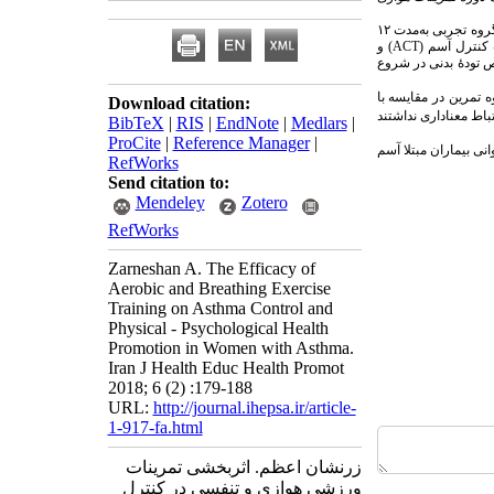
۲۴ زن مبتلا به آسم خفیف تا متوسط انتخاب شدند و به دو گروه تجربی (۱۳ نفر) و کنترل (۱۱ نفر) تقسیم شدند. گروه تجربی به‌مدت ۱۲
 کنترل آسم (
ACT
) و
تودۀ بدنی در شروع
 تمرین در مقایسه با
Download citation:
اط معناداری نداشتند
BibTeX
|
RIS
|
EndNote
|
Medlars
|
ProCite
|
Reference Manager
|
ـ روانی بیماران مبتلا آسم
RefWorks
Send citation to:
Mendeley
Zotero
RefWorks
Zarneshan A. The Efficacy of
Aerobic and Breathing Exercise
Training on Asthma Control and
Physical - Psychological Health
Promotion in Women with Asthma.
Iran J Health Educ Health Promot
2018; 6 (2) :179-188
URL:
http://journal.ihepsa.ir/article-
1-917-fa.html
زرنشان اعظم. اثربخشی تمرینات
ورزشی هوازی و تنفسی در کنترل