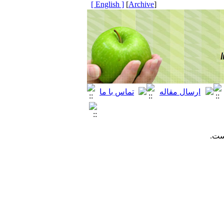
[ English ]
]
Archive
[
ست.