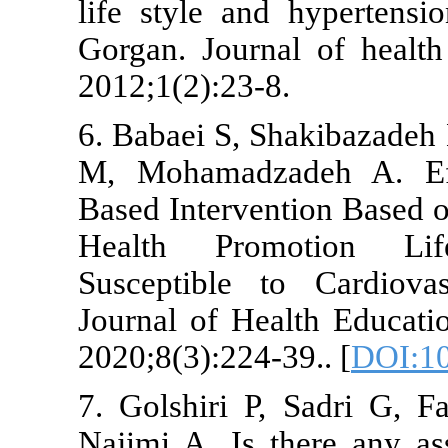
life style an
Gorgan. Jour
2012;1(2):23-
6. Babaei S, 
M, Mohamadz
Based Interve
Health Pro
Susceptible 
Journal of H
2020;8(3):224
7. Golshiri 
Najimi A. Is