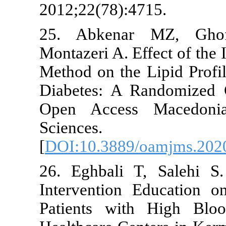
2012;22(78):
25. Abkena
Montazeri A. E
Method on the
Diabetes: A 
Open Acces
Scienc
[
DOI:10.3889
26. Eghbali 
Intervention
Patients wi