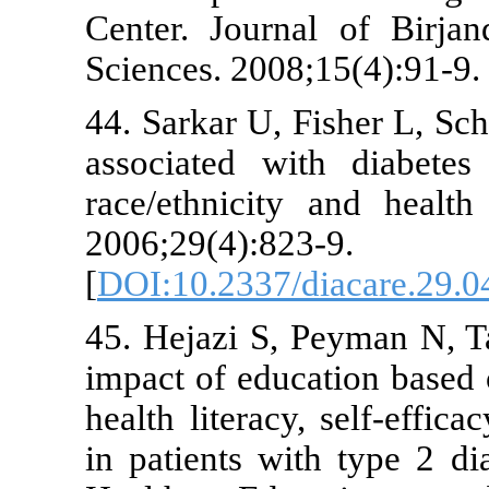
Center. Jour
Sciences. 200
44. Sarkar U, 
associated w
race/ethnicit
2006;29(4):8
[
DOI:10.2337
45. Hejazi S
impact of edu
health literac
in patients w