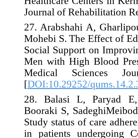
Healthcare Ce
Journal of Re
27. Arabshah
Mohebi S. The
Social Suppor
Men with Hig
Medical Sci
[
DOI:10.2925
28. Balasi 
Booraki S, S
Study status o
in patients 