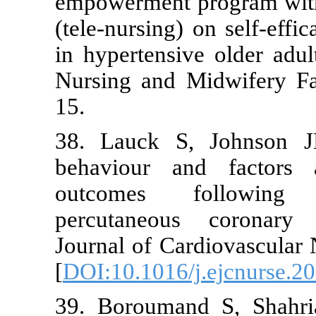
empowerment 
(tele-nursing)
in hypertensi
Nursing and 
15.
38. Lauck S
behaviour a
outcomes 
percutaneou
Journal of Ca
[
DOI:10.1016/
39. Borouman