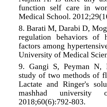
function sel
Medical Schoo
8. Barati M, 
regulation b
factors among
University of
9. Gangi S,
study of two 
Lactate and 
mashhad un
2018;60(6):7