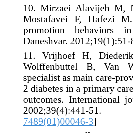
10. Mirzaei 
Mostafavei F
promotion b
Daneshvar. 20
11. Vrijhoe
Wolffenbutt
specialist as 
2 diabetes in 
outcomes. Int
2002;39(
7489(01)000