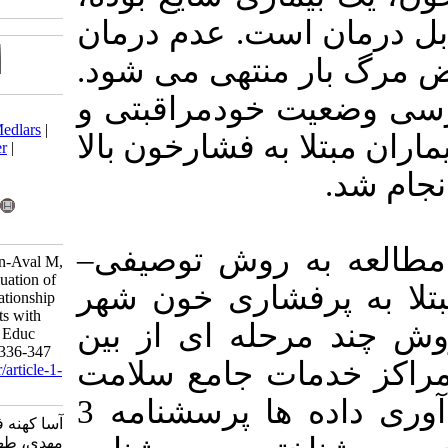
ت. عدم درمان
منتهی می شود
ودمراقبتی و
Download citation:
BibTeX
|
RIS
|
EndNote
|
Medlars
|
 فشارخون بالا
ProCite
|
Reference Manager
|
RefWorks
Send citation to:
Mendeley
Zotero
RefWorks
روش توصیفی
asa kohneforoudi Z, Gholian-Aval M,
Tehrani H, Esmaily H. Evaluation of
ه پرفشاری خون شهر
Self-Care Status and Its Relationship
with Self-Efficacy of Patients with
ند مرحله ای از بین
Hypertension. Iran J Health Educ
Health Promot 2021; 8 (4) :336-347
ت جامع سلامت
URL:
http://journal.ihepsa.ir/article-1-
1511-fa.html
انتخاب شدند. ابزار جمع آوری داده ها پرسشنامه 3
آسا کهنه فرودی زهرا، قلیان اول
مهدی، طهرانی هادی، اسماعیلی