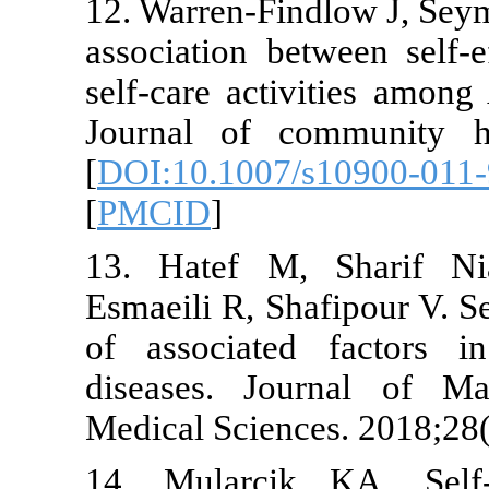
12. Warren-F
association b
self-care act
Journal of c
[
DOI:10.1007
[
PMCID
]
13. Hatef M
Esmaeili R, S
of associate
diseases. J
Medical Scien
14. Mularci