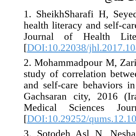
1. SheikhSha
health literac
Journal of 
[
DOI:10.2203
2. Mohammadp
study of corr
and self-care
Gachsaran ci
Medical Sci
[
DOI:10.2925
3. Sotodeh 