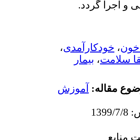
د
،
مدی
ار
موزش