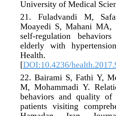
University of
21. Fuladva
Moayedi S, 
self-regulat
elderly with
Health
[
DOI:10.4236
22. Bairami 
M, Mohammadi
behaviors an
patients vis
Hamadan, I