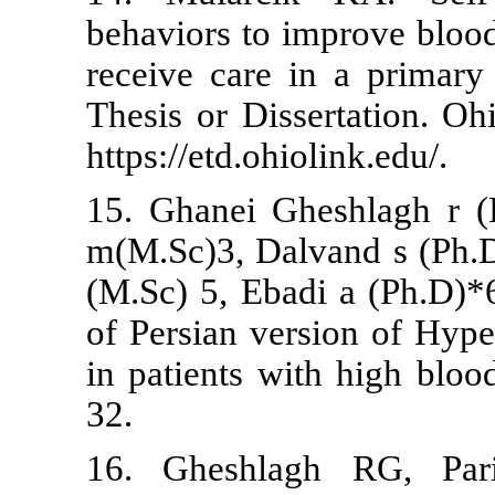
behaviors to 
receive care 
Thesis or Dis
https://etd.oh
15. Ghanei G
m(M.Sc)3, Da
(M.Sc) 5, Eba
of Persian ve
in patients w
32.
16. Gheshl