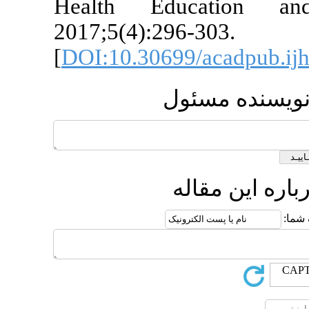
Health Ed
2017;5(4):29
[
DOI:10.3069
ول
ه