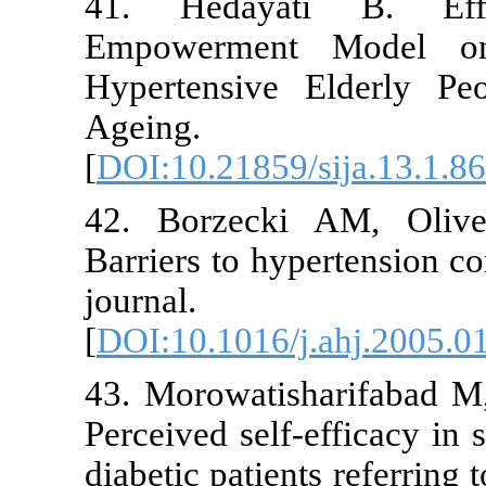
41. Heday
Empowermen
Hypertensive
Ageing
[
DOI:10.21859
42. Borzeck
Barriers to h
journal
[
DOI:10.1016/
43. Morowati
Perceived sel
diabetic pati