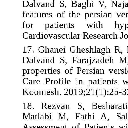
Dalvand S, B
features of t
for patient
Cardiovascula
17. Ghanei G
Dalvand S, F
properties of
Care Profile 
Koomesh. 201
18. Rezvan 
Matlabi M, F
Assessment o