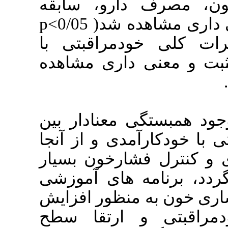
ارو، سابقه
بیماری در پدر رابطه معنی داری مشاهده شد( 0/05>p
). قبتی با
داری مشاهده
: عنادار بین
دی و از آنجا
ارخون بسیار
ه های آموزشی
منظور افزایش
 ارتقا سطح