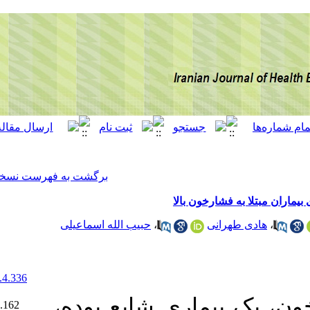
[ English ]
]
Archive
[
برگشت به فهرست نسخه ها
لا
حبیب الله اسماعیلی
،
‎ 10.29252/ijhehp.8.4.336
Ethics code:
:  شایع بوده
IR.MUMS.REC.1398.162