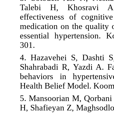
Talebi H, 
effectivenes
medication on 
essential hy
301.
4. Hazavehei
Shahrabadi R,
behaviors in
Health Belie
5. Mansooria
H, Shafieyan