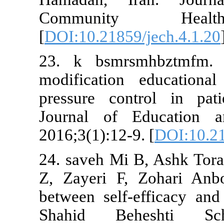
Communit
[
DOI:10.21859
23. k bsmrs
modification
pressure con
Journal of 
2016;3(1):12-
24. saveh Mi
Z, Zayeri F,
between self-
Shahid Be