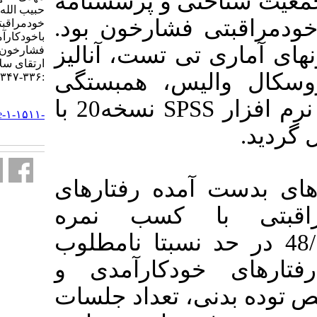
 و پرسشنامه
حبیب الله. بررسی وضعیت
 فشارخون بود
خودمراقبتی و ارتباط آن
باخودکارآمدی بیماران مبتلا به
ی تست، آنالیز
فشارخون بالا. آموزش بهداشت و
ارتقای سلامت. ۱۳۹۹; ۸ (۴)
س، همبستگی
:۳۳۶-۳۴۷
URL:
خطی و رگرسیون توسط نرم افزار SPSS نسخه20 با
http://journal.ihepsa.ir/article-۱-۱۵۱۱-
fa.html
ده رفتارهای
 کسب نمره
10/13±40/43  نسبتا نامطلوب
کارآمدی و
 تعداد جلسات