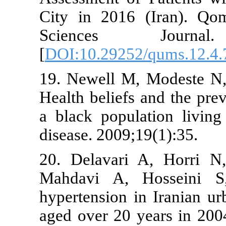
City in 2016
Sciences 
[
DOI:10.2925
19. Newell M
Health belief
a black popu
disease. 2009
20. Delavar
Mahdavi A, 
hypertension 
aged over 20