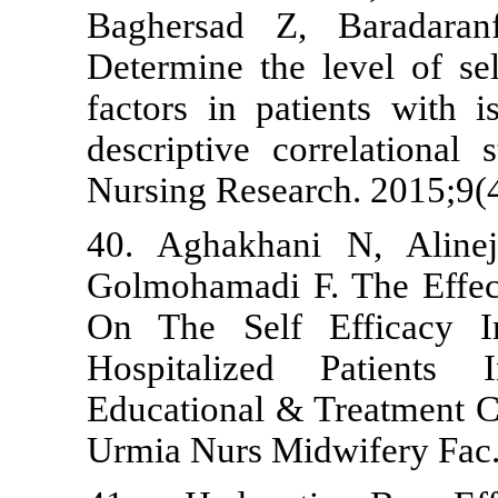
Baghersad Z
Determine the
factors in pa
descriptive c
Nursing Resea
40. Aghakha
Golmohamadi 
On The Self
Hospitalize
Educational &
Urmia Nurs M