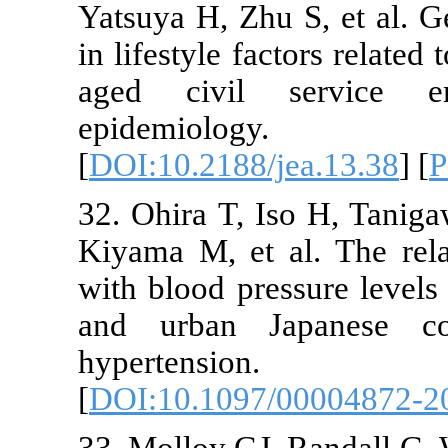
Yatsuya H, Zh
in lifestyle f
aged civil
epidemio
[
DOI:10.2188
32. Ohira T, 
Kiyama M, et
with blood pr
and urban J
hyperte
[
DOI:10.109