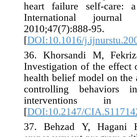
heart failur
Internatio
2010;47(7):8
[
DOI:10.1016/
36. Khorsan
Investigation
health belief
controlling 
intervent
[
DOI:10.214
37. Behzad 