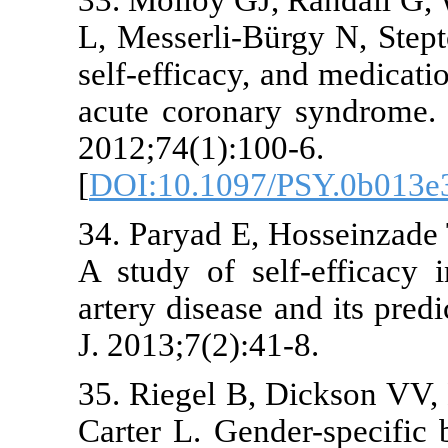
33. Molloy GJ
L, Messerli-B
self-efficacy
acute corona
2012;74(1):1
[
DOI:10.1097
34. Paryad E,
A study of se
artery diseas
J. 2013;7(2):4
35. Riegel B,
Carter L. Gend