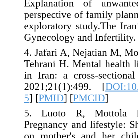
Explanation
perspective o
exploratory s
Gynecology an
4. Jafari A, 
Tehrani H. Me
in Iran: a c
2021;21(1):4
5
] [
PMID
] [
P
5. Luoto R,
Pregnancy and
on mother's 