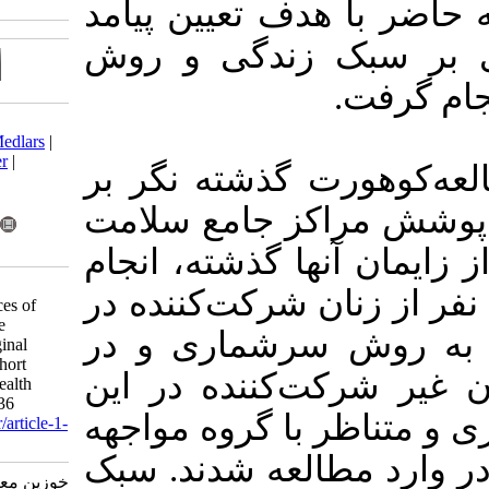
 تعیین پیامد
ندگی و روش
Download citation:
BibTeX
|
RIS
|
EndNote
|
Medlars
|
ProCite
|
Reference Manager
|
شته­ نگر بر
RefWorks
Send citation to:
جامع سلامت
Mendeley
Zotero
RefWorks
ان آنها گذشته، انجام
Khozein M, Borghei N S,
نفر از زنان ﺷﺮﻛﺖﻛﻨﻨﺪه در
Mehrbakhsh Z. Consequences of
pregnancy training; Lifestyle
شماری و در
modification or increase vaginal
delivery? A retrospective cohort
یر ﺷﺮﻛﺖﻛﻨﻨﺪه در این
study. Iran J Health Educ Health
Promot 2022; 10 (2) :125-136
 گروه مواجهه
URL:
http://journal.ihepsa.ir/article-1-
1724-fa.html
عه شدند. سبک
خوزین معصومه، برقعی نرجس