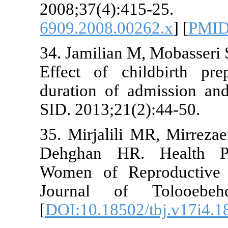
2008;37(
6909.2008.00
34. Jamilian 
Effect of ch
duration of a
SID. 2013;21(
35. Mirjalil
Dehghan HR
Women of Re
Journal of 
[
DOI:10.18502