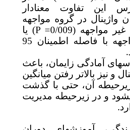
ت معنادار
). وه مواجهه
) یا
P
1/49 برابر گروه غیر مواجهه با فاصله اطمینان 95
زایمان، باعث
 رفتن میانگین
تی با گذشت
12-6 طه مدیریت
های دوران