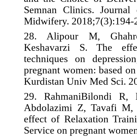
Semnan Clini
Midwifery. 20
28. Alipo
Keshavarzi 
techniques o
pregnant wome
Kurdistan Uni
29. Rahmani
Abdolazimi 
effect of Re
Service on pr