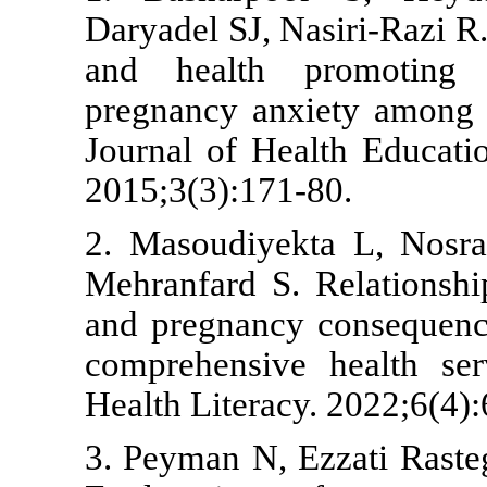
Daryadel SJ, N
and health 
pregnancy an
Journal of H
2015;3(3):17
2. Masoudiye
Mehranfard S.
and pregnanc
comprehensiv
Health Litera
3. Peyman N, 