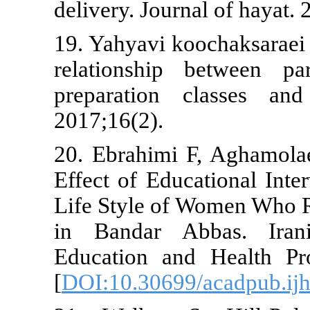
delivery. Jour
19. Yahyavi k
relationship
preparation 
2017;16(2).
20. Ebrahimi 
Effect of Edu
Life Style of
in Bandar A
Education an
[
DOI:10.30699