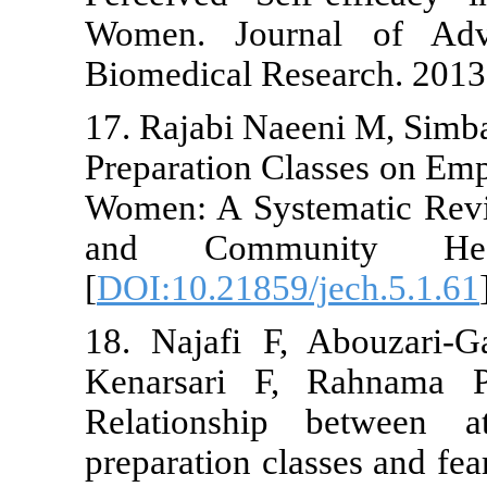
Women. Jou
Biomedical R
17. Rajabi Na
Preparation C
Women: A Sys
and Commu
[
DOI:10.21859
18. Najafi F
Kenarsari F
Relationshi
preparation cl