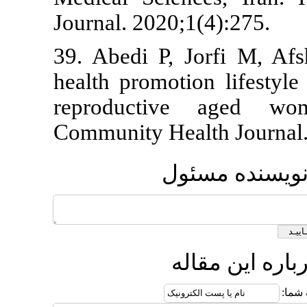
Journal. 2020
39. Abedi P, 
health promot
reproducti
Community He
ول
ه