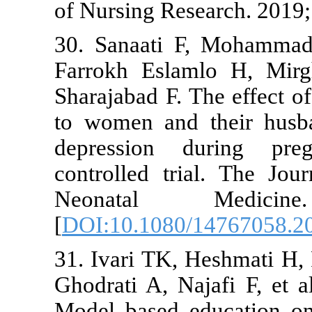
of Nursing Re
30. Sanaati 
Farrokh Esl
Sharajabad F.
to women and
depression
controlled t
Neonatal 
[
DOI:10.1080
31. Ivari TK,
Ghodrati A, N
Model based 