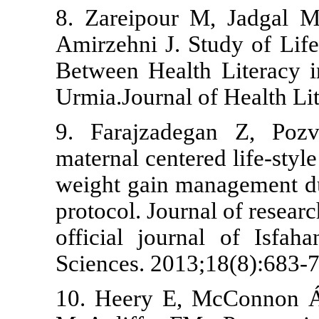
8. Zareipour
Amirzehni J. 
Between Heal
Urmia.Journal
9. Farajzad
maternal cent
weight gain 
protocol. Jour
official jou
Sciences. 201
10. Heery E,