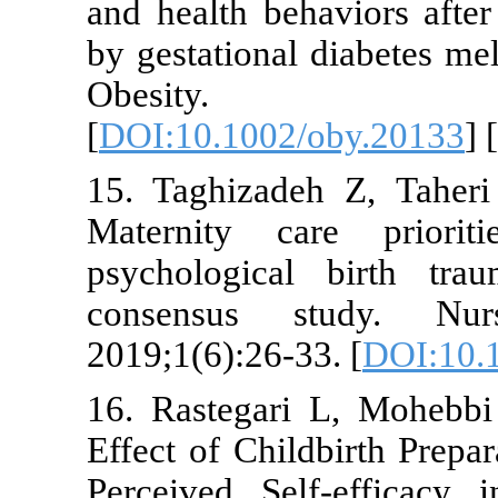
and health be
by gestationa
Obesity
[
DOI:10.1002
15. Taghizad
Maternity c
psychologic
consensus 
2019;1(6):26-
16. Rastegar
Effect of Chi
Perceived Se