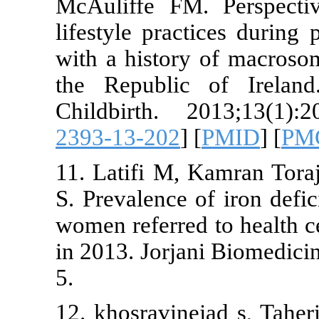
McAuliffe F
lifestyle pr
with a histor
the Republi
Childbirth. 
2393-13-202
]
11. Latifi M
S. Prevalence
women referre
in 2013. Jorj
5.
12. khosravin