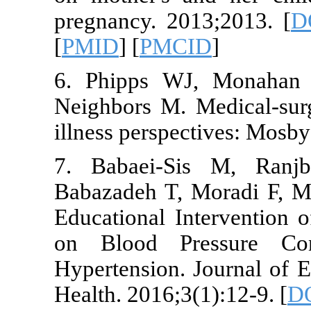
pregnancy. 2
[
PMID
] [
PMC
6. Phipps W
Neighbors M.
illness perspe
7. Babaei-
Babazadeh T,
Educational I
on Blood Pr
Hypertension
Health. 2016;