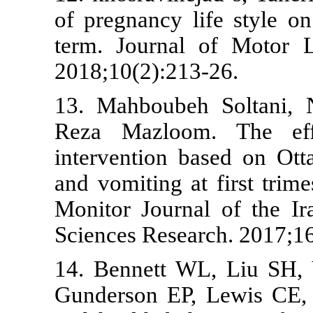
of pregnancy 
term. Journ
2018;10(2):2
13. Mahboub
Reza Mazloo
intervention
and vomiting 
Monitor Journ
Sciences Rese
14. Bennett
Gunderson EP