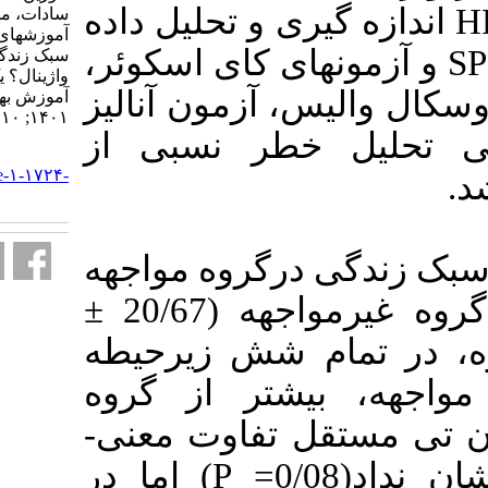
 و تحلیل داده
سادات، مهربخش زهرا. پیامد
آموزشهای دوران بارداری؛ اصلاح
ی
کای اسکوئر،
سبک زندگی یا افزایش زایمان
واژینال؟ یک مطالعه گذشته نگر.
آزمون آنالیز
آموزش بهداشت و ارتقای سلامت.
۱۴۰۱; ۱۰ (۲) :۱۲۵-۱۳۶
ر نسبی از
URL:
http://journal.ihepsa.ir/article-۱-۱۷۲۴-
fa.html
رگروه مواجهه
(22/66 ± 141/16) و در گروه غیرمواجهه (20/67 ±
137/16) رحیطه
تر از گروه
تفاوت معنی­
) اما در
P