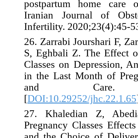
postpartum 
Iranian Jou
Infertility. 2
26. Zarrabi J
S, Eghbali Z.
Classes on D
in the Last 
and Car
[
DOI:10.29252
27. Khaledi
Pregnancy Cl
and the Choi