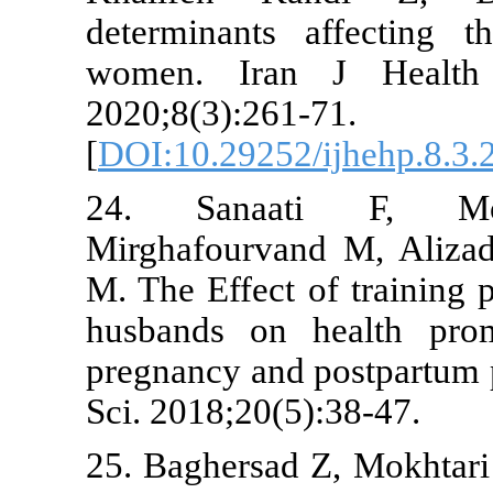
determinants
women. Ira
2020;8(
[
DOI:10.29252
24. Sanaa
Mirghafourva
M. The Effect
husbands on
pregnancy an
Sci. 2018;20(
25. Baghersad