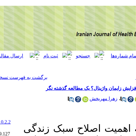
[ English ]
]
Archive
[
برگشت به فهرست نسخه ها
مطالعه گذشته نگر
‎ 10.52547/ijhehp.10.2.2
ح سبک زندگی
Ethics code:
IR.GOUMS.REC.1399.127