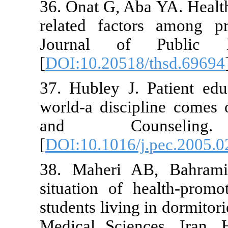
36. Onat G, A
related fac
Journal of
[
DOI:10.2051
37. Hubley J
world-a disci
and Coun
[
DOI:10.1016/
38. Maheri 
situation of
students livin
Medical Scie