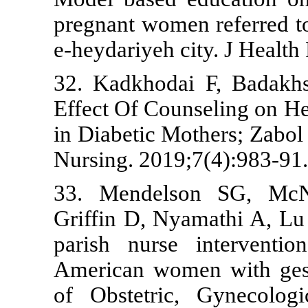
pregnant wome
e-heydariyeh c
32. Kadkhod
Effect Of Cou
in Diabetic M
Nursing. 2019
33. Mendels
Griffin D, N
parish nurs
American wom
of Obstetri