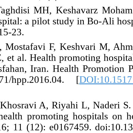
20. Zarei F,
promoting hosp
2013; 3 (3) :
21. Afshari 
M, Moazam E, 
hospitals of 
doi: 10.151
[
PMCID
]
22. Amiri M, 
standards of 
PloS one. 20