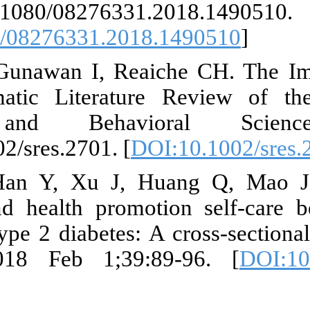
63.doi.org/1
[
DOI:10.1080
9. Hoyer C, 
4.0-A Syste
Research 
doi.org/10.10
10. Nie R, H
perception a
patient with 
Research. 2
[
PMID
]