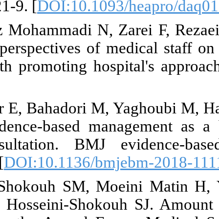
2010;25(2):22
26. Keshavar
R. Exploring 
health: a hea
36-47.
27. Hasanpoo
Ahari A. Evi
medical con
1;25(3):83-4. 
28. Hosseini
Ameryoun A, 