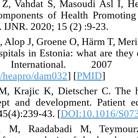
11. Mansouri
Evaluation C
Review Study.
12. Põlluste 
promoting hos
Promotion
[
DOI:10.1093
13. Pelikan 
(HPH): conce
2001 Dec 15;4
14. Bahado