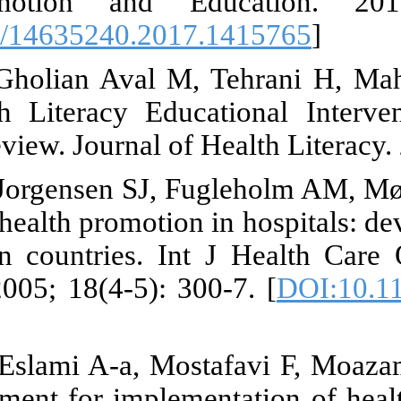
Health Pro
[
DOI:10.1080
4. Olyani S,
Mental Healt
Systematic Re
5. Groene O,
Standards for 
nine Europea
Health Serv 2
[
PMID
]
6. Afshari A
R. Self-asses