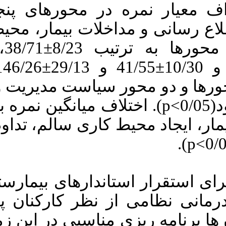
: انه سیاست
سیدمرتضی، تیمورزاده احسان.
بررسی آمادگی استقرار
یط کاری سالم
استانداردهای بیمارستان های ارتقاء
دهنده سلامت در مراکز درمانی
تداوم و همکاری و کل محورها به ترتیب 8/23±38/71، 4/61±17/37،
نظامی از دیدگاه پرستاران. آموزش
بهداشت و ارتقای سلامت. ۱۴۰۱; ۱۰
10/99±16/3، 53/48±32/8 و 10/30±41/55 و 29/13±146/26 بود. اختلاف
(۱) :۸۰-۹۲
URL:
ارزیابی بیمار
http://journal.ihepsa.ir/article-۱-۱۸۲۰-
fa.html
 آماری معنی دار نبود(0/05
م و همکاری از
:  های ارتقاء
رستاری وجود
ینه داشته اند