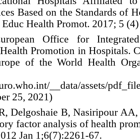
General Educ
Medical Scien
. Iran J Heal
18. WHO Eur
Standards for
Office for E
from:
https://www.e
Access: Octob
19. Maleki M
and confirmato
Health Med. 2