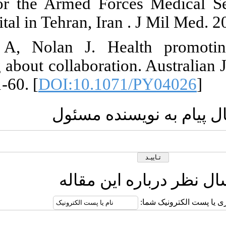
Deductions f
Military Hospi
29. Johnson
understanding
2004;10(2):51