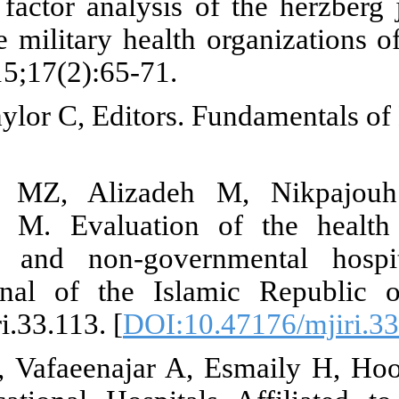
Confirmatory 
workers in th
Medicine. 201
15. Crisp J, 
Mosby. 2005.
16. Pezeshk
Soleimanpour
governmental
Medical Jour
10.34171/mjir
17. Yousefi 