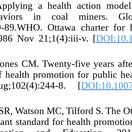
Peyman N. Ap
healthy beh
2019;26(4):7
Promotion. 19
[
PMID
]
2. Potvin L, 
critical role
2011 Jul-Au
[
PMCID
]
3. Thompson S
still an impor