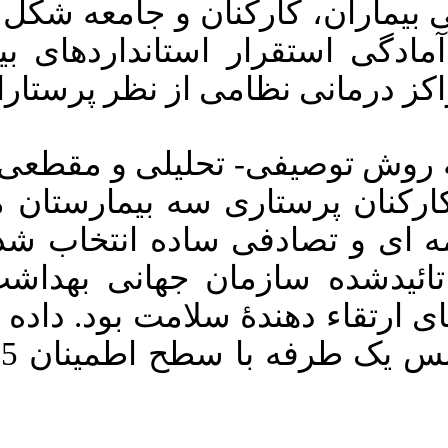
فته اند. این
مارستان¬های
ان انجام شد
Download citation:
BibTeX
|
RIS
|
EndNote
|
Medlars
|
ProCite
|
Reference Manager
|
مطالعۀ به روش توصیفی- تحلیلی و مقطعی در سال 1398
RefWorks
Send citation to:
تان منتخب نظامی
Mendeley
Zotero
RefWorks
د. جمع آوری
Javan Biparva A, Hossein_Shokouh
اشت در خصوص
S, Teymourzadeh E. Preparedness to
Implementation of Health Promoting
 با نرم افزار
Hospitals Standards in Military
Healthcare Centers from Nurses
SPSS و آزمون آنالیز واریانس یک طرفه با سطح اطمینان 95 درصد تحلیل
Perspective. Iran J Health Educ
Health Promot 2022; 10 (1) :80-92
URL:
http://journal.ihepsa.ir/article-1-
1820-fa.html
جوان بی پروا اکبر، حسینی شکوه