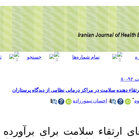
[ English ]
]
Archive
[
برگشت به فهرست نسخه ها
‎ 10.52547/ijhehp.10.1.80
: دن نیازهای
Ethics code:
IR.BMSU.REC.1398.025