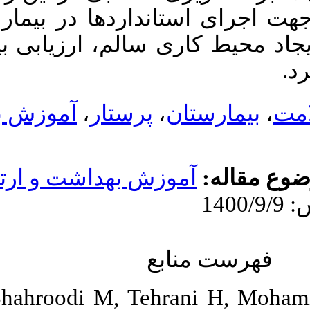
تان ها، لازم
ار و تداوم و
هداشت
قای سلامت
1. Vahedian-