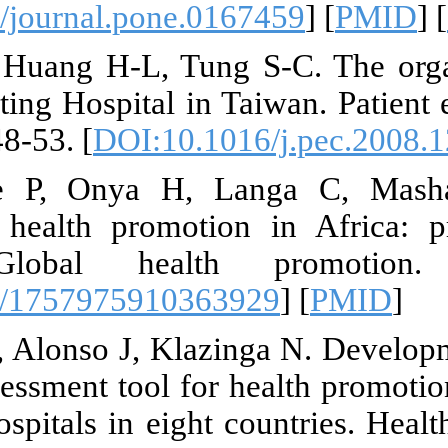
[
DOI:10.1371
23. Lin Y-W,
Health Promot
2009;76(2):24
24. Delobel
Advances in 
hospitals. 
[
DOI:10.117
25. Groene O,
WHO self-asse
study in 38 h