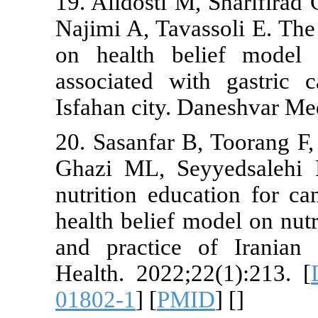
19. Alidosti 
Najimi A, Tav
on health be
associated w
Isfahan city.
20. Sasanfar
Ghazi ML, Se
nutrition edu
health belief
and practic
Health. 2022;
01802-1
] [
PM