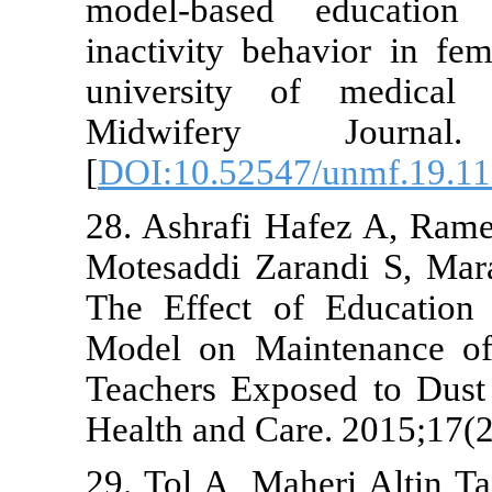
model-based
inactivity b
university 
Midwifery
[
DOI:10.5254
28. Ashrafi 
Motesaddi Zar
The Effect o
Model on Mai
Teachers Expo
Health and Ca
29. Tol A, M