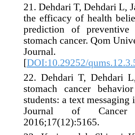
21. Dehdari T,
the efficacy 
prediction o
stomach cance
Journa
[
DOI:10.2925
22. Dehdari T
stomach can
students: a te
Journal o
2016;17(12):