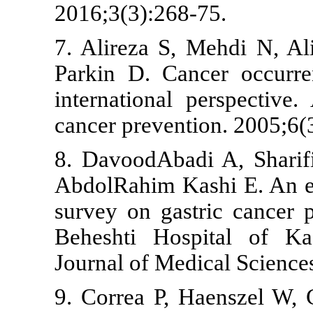
2016;3(3):26
7. Alireza S
Parkin D. Ca
international
cancer preven
8. DavoodAba
AbdolRahim K
survey on gas
Beheshti Ho
Journal of Me
9. Correa P,