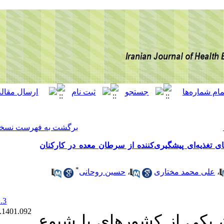
[ English ]
]
Archive
[
برگشت به فهرست نسخه ها
 از سرطان معده در کارکنان
*
حسین روحانی
،
‎ 10.22034/12.2.3
Ethics code: IR.GMU.REC.1401.092
رهای با شیوع