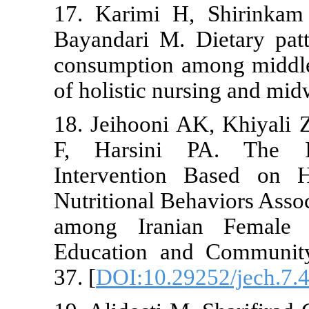
17. Karimi H
Bayandari M.
consumption 
of holistic n
18. Jeihooni
F, Harsini
Interventio
Nutritional B
among Irani
Education an
37. [
DOI:10.2