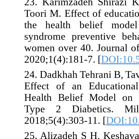
23. Karimzad
Toori M. Effe
the health 
syndrome pre
women over 40
2020;1(4):181
24. Dadkhah T
Effect of an
Health Belie
Type 2 Diab
2018;5(4):303
25. Alizadeh