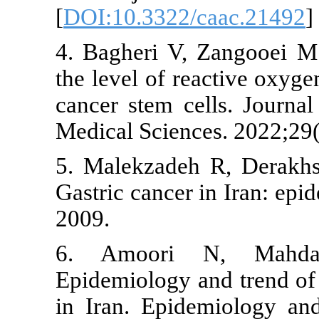
[
DOI:10.3322
4. Bagheri V
the level of 
cancer stem c
Medical Scien
5. Malekzad
Gastric cancer
2009.
6. Amoori
Epidemiology 
in Iran. Epi