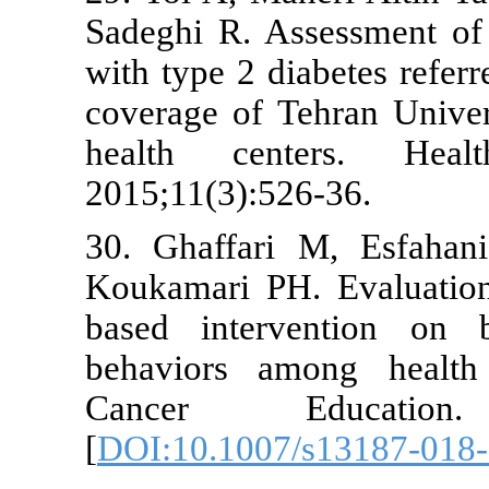
Sadeghi R. A
with type 2 d
coverage of 
health cen
2015;11(3):5
30. Ghaffar
Koukamari PH
based inter
behaviors a
Cancer Ed
[
DOI:10.1007