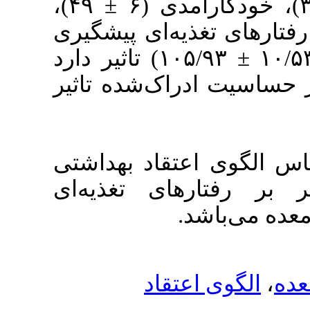
ادراک‌شده (۵/۷۵ ±۴۲ /۳۲)، خودکارآمدی (۶ ± ۴۹)،
رهای تغذیه‌ای پیشگیری
کننده از سرطان معده (۱۰/۵۳ ± ۱۰۵/۹۳) تاثیر دارد
(۰/۰۵ > p)تاثیر
قاد بهداشتی
ی تغذیه‌ای
تقاد