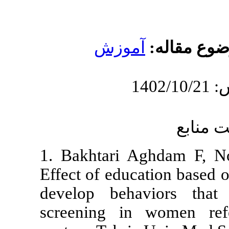
موزش
1. Bakhtari 
Effect of edu
develop beh
screening i