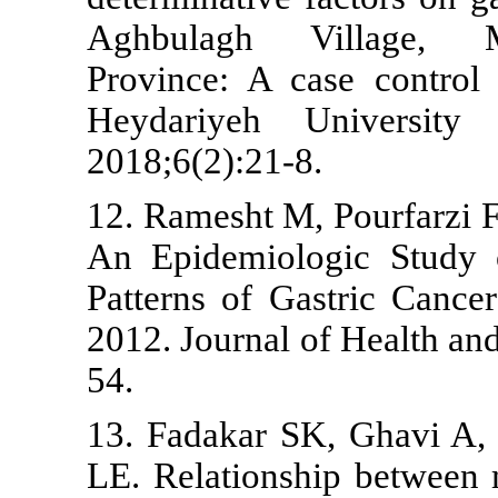
Aghbulagh 
Province: A 
Heydariyeh 
2018;6(2):21-
12. Ramesht M
An Epidemiol
Patterns of G
2012. Journal
54.
13. Fadakar 
LE. Relations