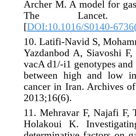
Archer M. A m
The Lanc
[
DOI:10.1016
10. Latifi-Na
Yazdanbod A, 
vacA d1/-i1 g
between high
cancer in Ira
2013;16(6).
11. Mehravar 
Holakoui K. 
determinative