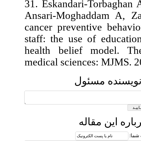
31. Eskandar
Ansari-Mogh
cancer preve
staff: the us
health beli
medical scien
ول
ه