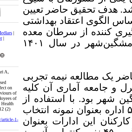
ق حاضر تعیین
تقاد بهداشتی
Download citation:
ز سرطان معده
BibTeX
|
RIS
|
EndNote
|
Medlars
|
ProCite
|
Reference Manager
|
در کارکنان ادارات شهر مشگین‌شهر در سال ۱۴۰۱
RefWorks
Send citation to:
Mendeley
Zotero
RefWorks
Mirzazadeh Geygloo F, Jafari A,
 نیمه تجربی
Mokhtari A M, Rohani H.
Investigating the Theory Based
ماری آن کلیه
Educational Intervention Effect on
Preventive Nutritional Behaviours of
ا استفاده از
Gastric Cancer among Employees of
Meshginshar in 2022. Iran J Health
 اداره بعنوان نمونه انتخاب
Educ Health Promot 2024; 12 (2)
:129-141
این ادارات بعنوان
URL:
http://journal.ihepsa.ir/article-1-
2652-fa.html