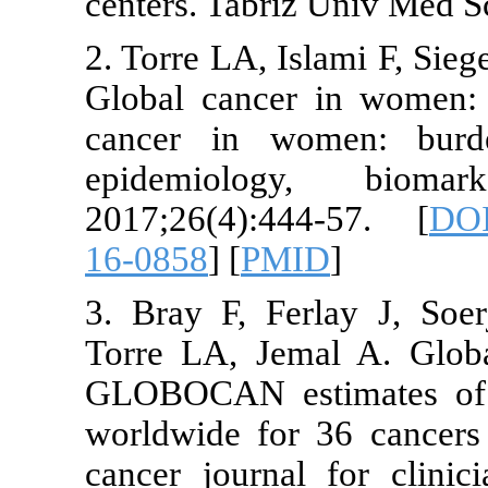
centers. Tabr
2. Torre LA, 
Global cance
cancer in w
epidemiol
2017;26(4):
16-0858
] [
PM
3. Bray F, F
Torre LA, Je
GLOBOCAN es
worldwide fo
cancer journa