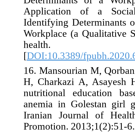
Determinant
Application
Identifying D
Workplace (a 
healt
[
DOI:10.3389
16. Mansouri
H, Charkazi 
nutritional
anemia in Go
Iranian Jour
Promotion. 20