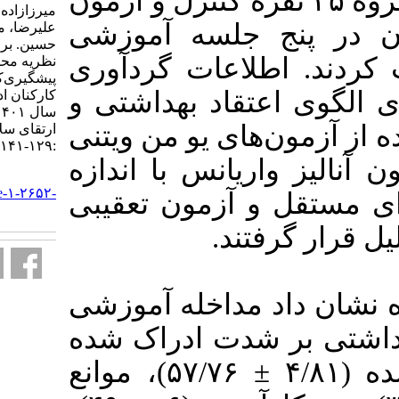
و در دو گروه ۴۵ نفره کنترل و آزمون
میرزازاده گیگلو فرامرز، جعفری
جلسه آموزشی
علیرضا، مختاری علی محمد، روحانی
حسین. بررسی تأثیر مداخله آموزشی
ات گردآوری
نظریه محور بر رفتارهای تغذیه‌ای
پیشگیری‌کننده از سرطان معده در
د بهداشتی و
کارکنان ادارات شهر مشگین ‌شهر در
سال ۱۴۰۱. آموزش بهداشت و
ی یو من ویتنی
ارتقای سلامت. ۱۴۰۳; ۱۲ (۲)
:۱۲۹-۱۴۱
نس با اندازه
URL:
http://journal.ihepsa.ir/article-۱-۲۶۵۲-
آزمون تعقیبی
fa.html
ند
داخله آموزشی
ت ادراک شده
(۲ ± ۲۶)، منافع ادراک‌شده (۴/۸۱ ± ۵۷/۷۶)، موانع