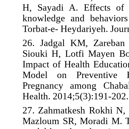
H, Sayadi A.
knowledge an
Torbat-e- Heyd
26. Jadgal K
Siouki H, Lo
Impact of He
Model on P
Pregnancy a
Health. 2014;
27. Zahmatke
Mazloum SR, 