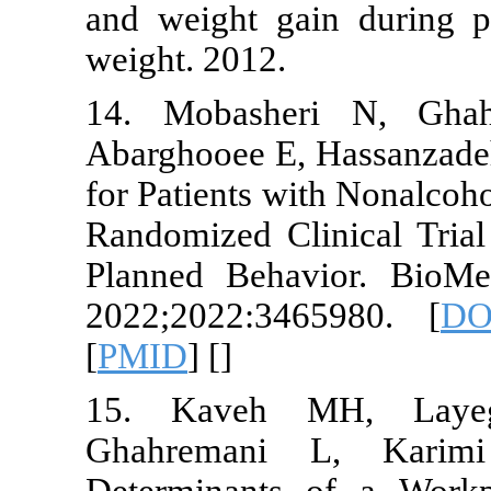
and weight g
weight. 2012.
14. Mobashe
Abarghooee E,
for Patients 
Randomized C
Planned Beha
2022;2022:3
[
PMID
] [
]
15. Kaveh
Ghahreman