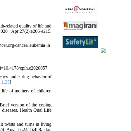
elated quality of life and
020 Apr;27(2):e206-e215.
.org/cancer/leukemia-in-
doi=10.4178/epih.e2020057
cacy and caring behavior of
.1.35
]
ife of mothers of children
rief version of the coping
 diseases. Health Qual Life
 twists and turns in living
24 Aug 17;24(1):458. doi: