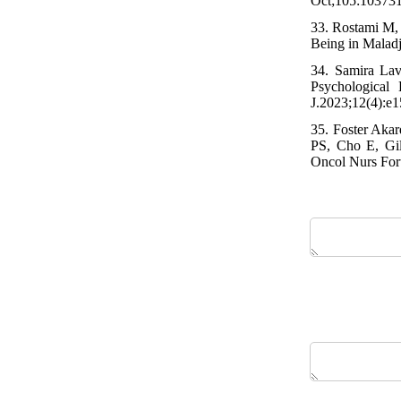
Oct;105:103731
33. Rostami M, 
Being in Malad
34. Samira Lav
Psychological
J.2023;12(4):e1
35. Foster Aka
PS, Cho E, Gil
Oncol Nurs For