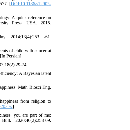
577. [
DOI:10.1186/s12905-
logy: A quick reference on
rsity Press. USA. 2015.
y. 2014;13(4):253 -61.
nts of child with cancer at
[In Persian]
97;18(2):29-74
ficiency: A Bayesian latent
appiness. Math Biosci Eng.
happiness from religion to
0203-w
]
iness, you are part of me:
Bull. 2020;46(2):258-69.