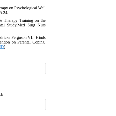
erapy on Psychological Well
5-24.
fe Therapy Training on the
ntal Study.Med Surg Nurs
ndricks-Ferguson VL, Hinds
ention on Parental Coping.
ID
]
ن: