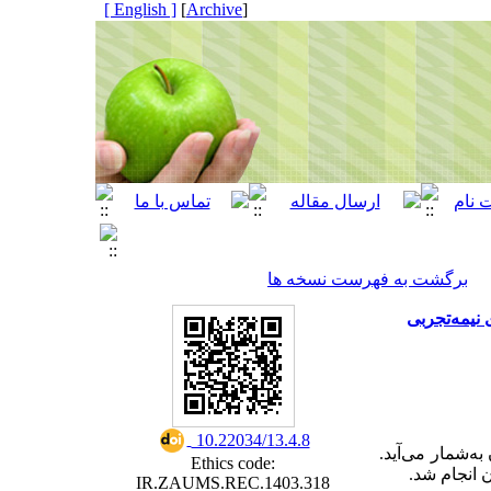
[ English ]
]
Archive
[
برگشت به فهرست نسخه ها
نیمه‌تجربی
‎ 10.22034/13.4.8
به‌شمار می‌آید
Ethics code:
ن انجام شد
IR.ZAUMS.REC.1403.318