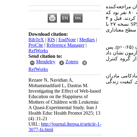
 مراجعه‌کننده
به بخش هماتولوژی بیمارستان علی‌ابن‌ابیطالب (ع) شهر زاهدان در سال ۱۴۰۳ بودند. حجم نمونه ۸۰ نفر بود که
به‌طور تصادفی ساده انتخاب شدند. گروه مداخله آموزش مبتنی بر وب را به‌مدت ۸ هفته دریافت کردند. قبل و ۴
هفته پس از پایان مداخله، داده‌ها با پرسشنامه‌ی شادکامی آکسفورد جمع‌آوری و در نرم‌افزار SPSS نسخه ۲۷ با
. سطح معناداری
Download citation:
BibTeX
|
RIS
|
EndNote
|
Medlars
|
ProCite
|
Reference Manager
|
قبل از مداخله بین دو گروه از نظر میانگین نمره‌ی شادکامی تفاوت معناداری وجود نداشت (۰/۶۵=p). پس
RefWorks
آزمون نشان داد
Send citation to:
 به‌طور معناداری بالاتر از گروه کنترل
Mendeley
Zotero
RefWorks
شادکامی مادران
Rezaee N, Navidian A,
ی کیفیت زندگی
Mohammadifard L, Dastras M.
Investigating the Effect of Web-based
Education on the Happiness of
Mothers of Children with Leukemia:
A Quasi-Experimental Study. Iran J
Health Educ Health Promot 2025; 13
(4) :11-21
URL:
http://journal.ihepsa.ir/article-1-
3077-fa.html