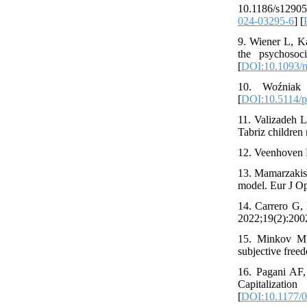
10.1186/s12905
024-03295-6
] [
9. Wiener L, K
the psychoso
[
DOI:10.1093/
10. Woźniak 
[
DOI:10.5114/
11. Valizadeh L
Tabriz children 
12. Veenhoven 
13. Mamarzakis 
model. Eur J Op
14. Carrero G,
2022;19(2):2002
15. Minkov M, 
subjective free
16. Pagani AF,
Capitalizatio
[
DOI:10.1177/