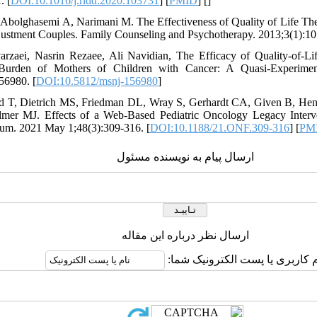
. [
DOI:10.1016/j.ridd.2020.103731
] [
PMID
] [
]
Abolghasemi A, Narimani M. The Effectiveness of Quality of Life Th
justment Couples. Family Counseling and Psychotherapy. 2013;3(1):10
arzaei, Nasrin Rezaee, Ali Navidian, The Efficacy of Quality-of-Li
 Burden of Mothers of Children with Cancer: A Quasi-Experime
56980. [
DOI:10.5812/msnj-156980
]
rd T, Dietrich MS, Friedman DL, Wray S, Gerhardt CA, Given B, He
mer MJ. Effects of a Web-Based Pediatric Oncology Legacy Interv
um. 2021 May 1;48(3):309-316. [
DOI:10.1188/21.ONF.309-316
] [
PM
ارسال پیام به نویسنده مسئول
ارسال نظر درباره این مقاله
ام کاربری یا پست الکترونیک شما