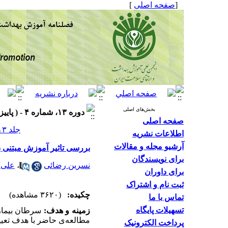
]
صفحه اصلی
[
بخش‌های اصلی
دوره ۱۳، شماره ۴ - ( پاییز ۱۴۰۴ )
صفحه اصلی
جلد ۱۳ شماره ۴ صفحات ۲۱-۱۱
اطلاعات نشریه
آرشیو مجله و مقالات
بررسی تاثیر آموزش مبتنی ب
برای نویسندگان
علی ن
،
نسرین رضائی
برای داوران
ثبت نام و اشتراک
چکیده:
(۳۶۲۰ مشاهده)
تماس با ما
تسهیلات پایگاه
زمینه و هدف:
سرطان بیمار.
مطالعه‌ی حاضر با هدف تعی.
پرداخت الکترونیک