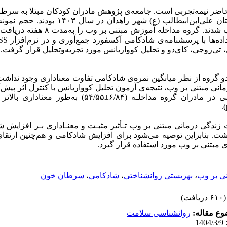
ضر نیمه‌تجربی است. جامعه‌ی پژوهش مادران کودکان مبتلا به سرطان
 تی‌زوجی، کای‌دو و تحلیل کوواریانس مورد تجزیه‌وتحلیل قرار گرفت
نی مبتنی بر وب، نتیجه‌ی آزمون تحلیل کوواریانس با کنترل اثر پیش‌
که میانگین نمره‌ی شادکامی در مادران گروه مداخلـه (۶/۸۴±۵۴/۵۵)
 زندگی درمانی مبتنی بر وب تـأثیر مثبـت و معنـاداری بـر افزایش 
شت. بنابراین توصیه می‌شود برای افزایش شادکامی و هم‌چنین ارتقا
ی مبتنی بر وب مورد استفاده قرار گیرد
سرطان خون
،
شادکامی
،
بهزیستی روانشناختی
،
نی بر وب
(۶۱۰ دریافت)
وع مقاله
روانشناسی سلامت