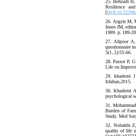
25. Behzadi H,
Resilience an
[
DOI:10.32598/i
26. Argyle M, M
Innes JM, edito
1989. p. 189-20
27. Alipoor A,
questionnaire in
5(1, 2):55-66.
28. Parzor P, 
Life on Improvi
29. khademi J 
Isfahan,2015.
30. Khademi A
psychological w
31. Mohammadif
Burden of Fami
Study. Med Surg
32. Nobakht Z,
quality of life