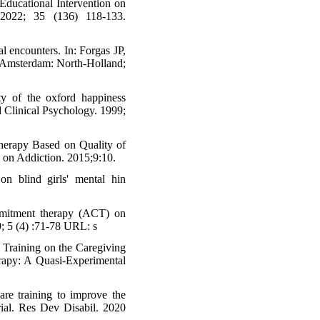
ducational Intervention on
2022; 35 (136) 118-133.
l encounters. In: Forgas JP,
e. Amsterdam: North-Holland;
ty of the oxford happiness
nd Clinical Psychology. 1999;
herapy Based on Quality of
h on Addiction. 2015;9:10.
n blind girls' mental hin
mmitment therapy (ACT) on
; 5 (4) :71-78 URL: s
Training on the Caregiving
rapy: A Quasi-Experimental
re training to improve the
trial. Res Dev Disabil. 2020