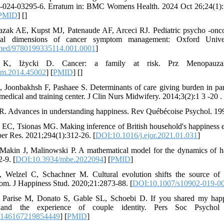
-024-03295-6. Erratum in: BMC Womens Health. 2024 Oct 26;24(1):
PMID
] [
]
azak AE, Kupst MJ, Patenaude AF, Arceci RJ. Pediatric psycho -onco
cial dimensions of cancer symptom management: Oxford Unive
med/9780199335114.001.0001
]
K, Iżycki D. Cancer: a family at risk. Prz Menopauzaln
pm.2014.45002
] [
PMID
] [
]
, Joonbakhsh F, Pashaee S. Determinants of care giving burden in pare
medical and training center. J Clin Nurs Midwifery. 2014;3(2):1 3 -20 . 
R. Advances in understanding happiness. Rev Québécoise Psychol. 19
EC, Tsionas MG. Making inference of British household's happiness ef
er Res. 2021;294(1):312-26. [
DOI:10.1016/j.ejor.2021.01.031
]
 Makin J, Malinowski P. A mathematical model for the dynamics of h
-9. [
DOI:10.3934/mbe.2022094
] [
PMID
]
Welzel C, Schachner M. Cultural evolution shifts the source of 
dom. J Happiness Stud. 2020;21:2873-88. [
DOI:10.1007/s10902-019-0
 Parise M, Donato S, Gable SL, Schoebi D. If you shared my happ
n and the experience of couple identity. Pers Soc Psychol 
0146167219854449
] [
PMID
]