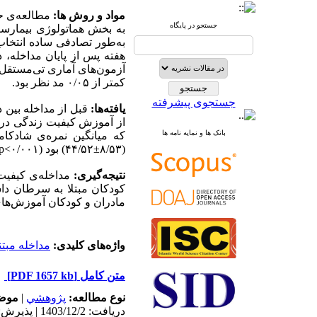
مواد و روش ها:
مطالعه‌ی حا
جستجو در پایگاه
آزمون‌های آماری تی‌مستقل،
کمتر از ۰/۰۵ مد نظر بود.
جستجوی پیشرفته
یافته‌ها:
از آموزش کیفیت زندگی درما
بانک ها و نمایه نامه ها
(۸/۵۳±۴۴/۵۲) بود (۰/۰۰۱>p).
نتیجه‌گیری:
مداخله‌ی کیفیت
کودکان مبتلا به سرطان دا
مادران و کودکان آموزش‌ها.
واژه‌های کلیدی:
مداخله مبت
[PDF 1657 kb]
متن کامل
موض:
|
پژوهشي
نوع مطالعه:
دریافت: 1403/12/2 | پذیرش: 1404/3/9