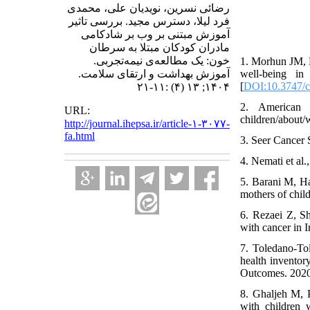
رضائی نسرین، نویدیان علی، محمدی
فرد لیلا، دسترس مجید. بررسی تاثیر
آموزش مبتنی بر وب بر شادکامی
مادران کودکان مبتلا به سرطان
خون: یک مطالعه‌ی نیمه‌تجربی.
1. Morhun JM, 
آموزش بهداشت و ارتقای سلامت.
well-being in
[
DOI:10.3747/c
۱۴۰۴; ۱۳ (۴) :۱۱-۲۱
2. American C
URL:
children/about/
http://journal.ihepsa.ir/article-۱-۳۰۷۷-
fa.html
3. Seer Cancer S
4. Nemati et al
5. Barani M, Ha
mothers of chil
6. Rezaei Z, S
with cancer in 
7. Toledano-To
health inventor
Outcomes. 2020
8. Ghaljeh M, P
with children