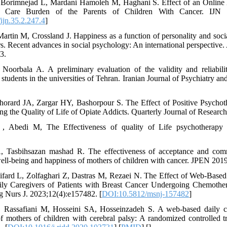
 Borimnejad L, Mardani Hamoleh M, Haghani S. Effect of an Online E
d Care Burden of the Parents of Children With Cancer. IJN 
jn.35.2.247.4
]
artin M, Crossland J. Happiness as a function of personality and socia
rs. Recent advances in social psychology: An international perspectiv
3.
 Noorbala A. A preliminary evaluation of the validity and reliabili
 students in the universities of Tehran. Iranian Journal of Psychiatry a
Ghorard JA, Zargar HY, Bashorpour S. The Effect of Positive Psychot
ng the Quality of Life of Opiate Addicts. Quarterly Journal of Researc
, Abedi M, The Effectiveness of quality of Life psychotherapy o
, Tasbihsazan mashad R. The effectiveness of acceptance and co
ell-being and happiness of mothers of children with cancer. JPEN 2019
ard L, Zolfaghari Z, Dastras M, Rezaei N. The Effect of Web-Based 
ly Caregivers of Patients with Breast Cancer Undergoing Chemothe
 Nurs J. 2023;12(4):e157482. [
DOI:10.5812/msnj-157482
]
 Rassafiani M, Hosseini SA, Hosseinzadeh S. A web-based daily ca
 of mothers of children with cerebral palsy: A randomized controlled 