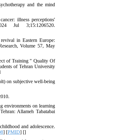
sychotherapy and the mind
ancer: illness perceptions'
24 Jul 3;15:1206520.
revival in Eastern Europe:
ce Research, Volume 57, May
ct of Training " Quality Of
dents of Tehran University
l
lt) on subjective well-being
2010.
ning environments on learning
. Tehran: Allameh Tabatabai
childhood and adolescence.
08
] [
PMID
] [
]