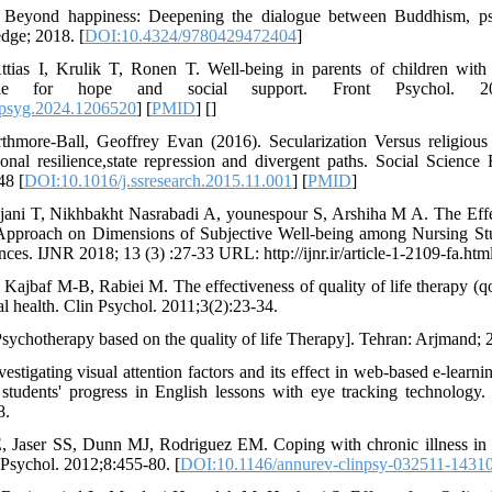
 Beyond happiness: Deepening the dialogue between Buddhism, p
edge; 2018. [
DOI:10.4324/9780429472404
]
tias I, Krulik T, Ronen T. Well-being in parents of children with c
ole for hope and social support. Front Psychol. 20
psyg.2024.1206520
] [
PMID
] [
]
thmore-Ball, Geoffrey Evan (2016). Secularization Versus religious 
ional resilience,state repression and divergent paths. Social Scien
48 [
DOI:10.1016/j.ssresearch.2015.11.001
] [
PMID
]
ijani T, Nikhbakht Nasrabadi A, younespour S, Arshiha M A. The Effe
Approach on Dimensions of Subjective Well-being among Nursing Stu
ces. IJNR 2018; 13 (3) :27-33 URL: http://ijnr.ir/article-1-2109-fa.htm
Kajbaf M-B, Rabiei M. The effectiveness of quality of life therapy (qo
l health. Clin Psychol. 2011;3(2):23-34.
Psychotherapy based on the quality of life Therapy]. Tehran: Arjmand; 
vestigating visual attention factors and its effect in web-based e-lear
students' progress in English lessons with eye tracking technology
8.
 Jaser SS, Dunn MJ, Rodriguez EM. Coping with chronic illness in 
Psychol. 2012;8:455-80. [
DOI:10.1146/annurev-clinpsy-032511-1431