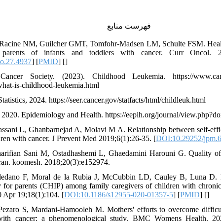
فهرست منابع
Racine NM, Guilcher GMT, Tomfohr-Madsen LM, Schulte FSM. Health-r
 parents of infants and toddlers with cancer. Curr Oncol. 2
o.27.4937
] [
PMID
] [
]
ancer Society. (2023). Childhood Leukemia. https://www.cancer
what-is-childhood-leukemia.html
tatistics, 2024. https://seer.cancer.gov/statfacts/html/childleuk.html
., 2020. Epidemiology and Health. https://eepih.org/journal/view.php?
ssani L, Ghanbarnejad A, Molavi M A. Relationship between self-effi
dren with cancer. J Prevent Med 2019;6(1):26-35. [
DOI:10.29252/jpm.6
harifian Sani M, Ostadhashemi L, Ghaedamini Harouni G. Quality of l
Iran. koomesh. 2018;20(3):e152974.
ledano F, Moral de la Rubia J, McCubbin LD, Cauley B, Luna D. B
y for parents (CHIP) among family caregivers of children with chronic
 Apr 19;18(1):104. [
DOI:10.1186/s12955-020-01357-5
] [
PMID
] [
]
ezaro S, Mardani-Hamooleh M. Mothers' efforts to overcome difficult
 with cancer: a phenomenological study. BMC Womens Health. 20