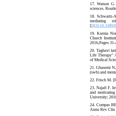
17. Watson G.
sciences. Routl
18. Schwartz-At
mediating r
[
DOI:10.3389/f
19. Ksenia Nor
Church Institut
2016,Pages 31-
20. Taghavi lar
Life Therapy" 
of Medical Scien
21. Ghasemi N, 
(swb) and menta
22. Frisch M. [
23. Najafi F. In
and motivating 
University; 201
24. Compas BE,
Annu Rev Clin 