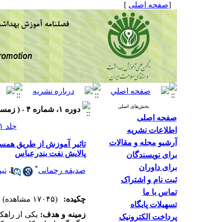
[
صفحه اصلی
]
بخش‌های اصلی
دوره ۱، شماره ۴ - ( زمستان ۱۳۹۲ )
صفحه اصلی
جلد ۱ شماره ۴ صفحات ۵۶-۴۵
اطلاعات نشریه
آرشیو مجله و مقالات
تاثیر آموزش از طریق همسا
پالایش نفت بندرعباس
برای نویسندگان
برای داوران
*
صدیقه رحمانی
،
تی
ثبت نام و اشتراک
تماس با ما
چکیده:
(۱۷۰۴۵ مشاهده)
تسهیلات پایگاه
زمینه و هدف:
یکی از راهک
پرداخت الکترونیک