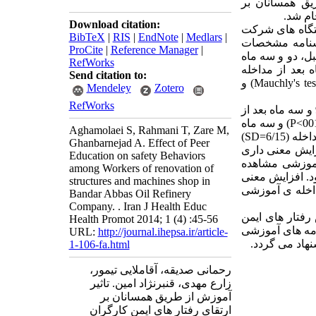
یق همسانان بر
ام شد.
Download citation:
ه ها و دستگاه های شرکت
BibTeX
|
RIS
|
EndNote
|
Medlars
|
سشنامه مشخصات
ProCite
|
Reference Manager
|
، دو و سه ماه
RefWorks
بعد از مداخله
Send citation to:
آموزشی تکمیل شد. جهت آنالیز داده ها از آزمون t زوجی، آزمون کرویت ماچلی(Mauchly's test of sphericity) و
Mendeley
Zotero
RefWorks
: میانگین نمرات آگاهی قبل از مداخله (8/6=SD) 5/33، دو ماه بعد از مداخله (3/7=SD) 9/36 و سه ماه بعد از
مداخله (2/7=SD) 3/37) بود. افزایش معنی داری در میانگین نمرات آگاهی دو ماه بعد از مداخله (001/0>P) و سه ماه
Aghamolaei S, Rahmani T, Zare M,
بعد از مداخله (001/0>P) در مقایسه با قبل از مداخله مشاهده شد. میانگین نمرات نگرش قبل از مداخله (6/15=SD)
Ghanbarnejad A. Effect of Peer
5=SD) 5/153 و سه ماه بعد از مداخله (67/12=SD) 5/158 بود.افزایش معنی داری
Education on safety Behaviors
 قبل از مداخله ی آموزشی مشاهده
among Workers of renovation of
 رفتار قبل از مداخله (7/2=SD) 83/6 و سه ماه بعد از مداخله (7/1=SD) (27/8) بود. افزایش معنی
structures and machines shop in
0>P) در مقایسه با قبل از مداخله ی آموزشی
Bandar Abbas Oil Refinery
Company. . Iran J Health Educ
رفتار های ایمن
Health Promot 2014; 1 (4) :45-56
امه های آموزشی
URL:
http://journal.ihepsa.ir/article-
نهاد می گردد.
1-106-fa.html
رحمانی صدیقه، آقاملایی تیمور،
زارع مهدی، قنبرنژاد امین. تاثیر
آموزش از طریق همسانان بر
ارتقای رفتار های ایمن کارگران