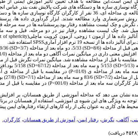
 ایمن است.این مطالعه با هدف تعیین تاثیر آموزش ایمنی از طر
رگاه نوسازی سازه ها و دستگاه های شرکت پالایش نفت بندر عباس انج
: در این مطالعه ی مداخله ای، 36 نفر از کارگران کارگاه نوسازی ساز
 روش سرشماری وارد مطالعه شدند. ابزار گردآوری داده ها، پر
نگرش و چک لیست مشاهده رفتار بود.پرسشنامه ها در سه مرحله قبل
میل شد. چک لیست مشاهده رفتار نیز در دو مرحله، قبل و سه ماه 
ها از نسخه 19 نرم افزار آماریSPSS استفاده شد.
6/151، دو ماه بعد از مداخله (/13
در میانگین نمرات نگرش سه ماه بعد از مداخله ی (01/0>P) در مقایسه با
شد.میانگین نمرات
داری در میانگین نمرات رفتار کارگران سه ماه بعد از مداخله (01/0
مده نشان می دهد که مداخله آموزشی از طریق همسانان، بر افزایش 
 توجه به ویژگی های این شیوه ی آموزشی، استفاده از همسانان در برن
حیط های کاری به عنوان یکی از راه کارهای ارتقاء رفتارهای ایمن پیش
نی
،
آگاهی
،
نگرش
،
رفتار ایمن
،
آموزش از طریق همسانان
،
کارگران.
۴ دریافت)