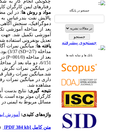
چگونگی انجام کار به شکل
رفتارهای ایمن کارگران کا
جستجو در پایگاه
مواد و روش ها
پالایش نفت بندرعباس به
دموگرافیک، سنجش آگاهی، 
بعد از مداخله آموزشی تک
تعدیل بونفرونی استفاده شد.برای آنالیز داده 
جستجوی پیشرفته
یافته ها
بانک ها و نمایه نامه ها
مشاهده شد.
نتیجه گیری:
نتایج بدست آ
کارگران موثر بوده است. با
مسائل مربوط به ایمنی در م
واژه‌های کلیدی:
آموزش ایم
متن کامل
[PDF 384 kb]
(۵۴۸