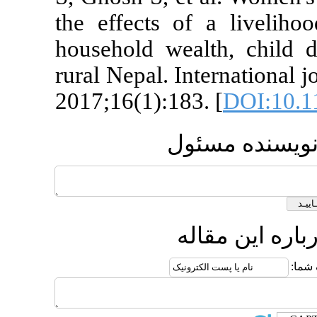
the effects o
household we
rural Nepal. I
2017;16(1):18
ول
ه