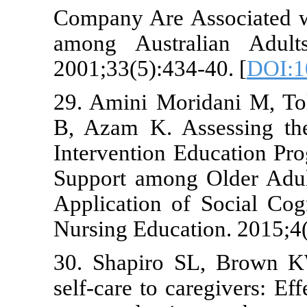
Company Are 
among Austr
2001;33(5):43
29. Amini Mo
B, Azam K. A
Intervention 
Support amon
Application o
Nursing Educa
30. Shapiro
self-care to 