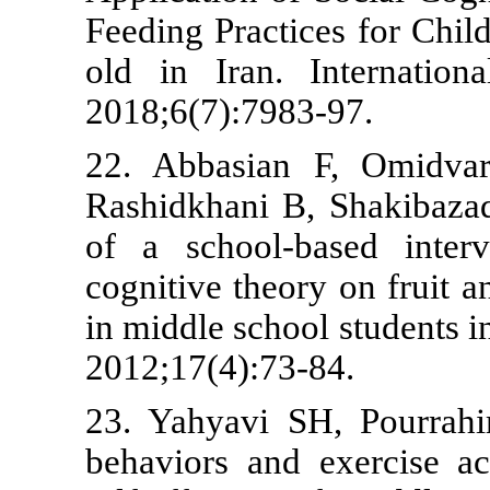
Feeding Pract
old in Iran.
2018;6(7):79
22. Abbasia
Rashidkhani 
of a school-
cognitive the
in middle scho
2012;17(4):7
23. Yahyavi 
behaviors and