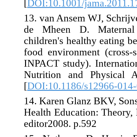
[
DOI:10.1001
13. van Anse
de Mheen D.
children's he
food environm
INPACT study)
Nutrition an
[
DOI:10.1186
14. Karen Gl
Health Educat
editor2008. p