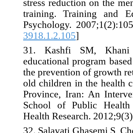
stress reducti
training. Tr
Psychology. 
3918.1.2.105
]
31. Kashfi
educational 
the preventio
old children i
Province, Ira
School of Pu
Health Resear
32. Salavati 