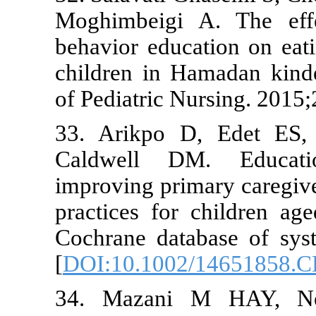
Moghimbeigi
behavior educ
children in H
of Pediatric 
33. Arikpo 
Caldwell DM
improving pr
practices fo
Cochrane dat
[
DOI:10.100
34. Mazani