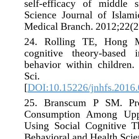
self-efficac
Science Jour
Medical Bran
24. Rolling
cognitive th
behavior wit
Sci. 
[
DOI:10.1522
25. Branscu
Consumption
Using Social
Behavioral an