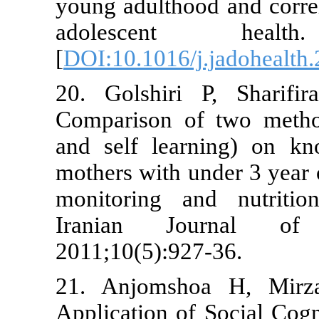
young adultho
adolescen
[
DOI:10.1016/
20. Golshir
Comparison o
and self lea
mothers with 
monitoring a
Iranian J
2011;10(5):9
21. Anjomsh
Application o