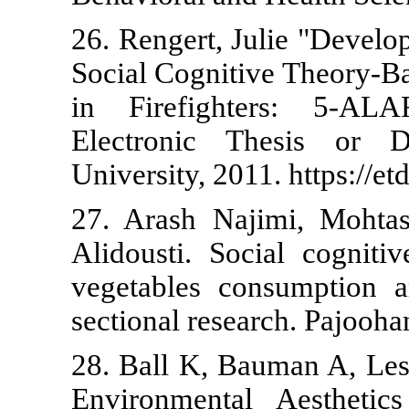
26. Rengert, 
Social Cognit
in Firefigh
Electronic 
University, 20
27. Arash N
Alidousti. So
vegetables c
sectional res
28. Ball K, 
Environment