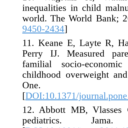
inequalities 
world. The W
9450-2434
]
11. Keane E,
Perry IJ. M
familial soc
childhood ov
One. 
[
DOI:10.1371
12. Abbott 
pediatric