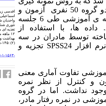
ش نمونه گیری
1563-fa.html
 انتخاب، و در دو گروه 50 نفری آزمون و
اقدسی زینب، طهرانی هادی،
اسماعیلی حبیب الله، قوامی محدثه،
کنترل قرار گرفتند. مداخله ی آموزشی طی 6 جلسه
واحدیان شاهرودی محمد. کاربرد
تئوری شناختی اجتماعی بر رفتار
60 ستفاده از
تغذیه ای مادران و وزن کودکان ۶ تا
۱۲ ماهه مبتلا به اختلال رشد. آموزش
دران در سه
بهداشت و ارتقای سلامت. ۱۴۰۰; ۹
(۲) :۱۴۵-۱۵۸
مرحله تکمیل و به کمک نرم افزار SPSS24 تجزیه و
URL:
http://journal.ihepsa.ir/article-۱-۱۵۶۳-
fa.html
 آماری معنی
از نظر نمره
اما در گروه
ه رفتار مادر