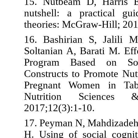
15. Nutbeam
nutshell: a 
theories: McG
16. Bashiria
Soltanian A, 
Program Ba
Constructs t
Pregnant Wo
Nutrition
2017;12(3):1-
17. Peyman N
H. Using of s