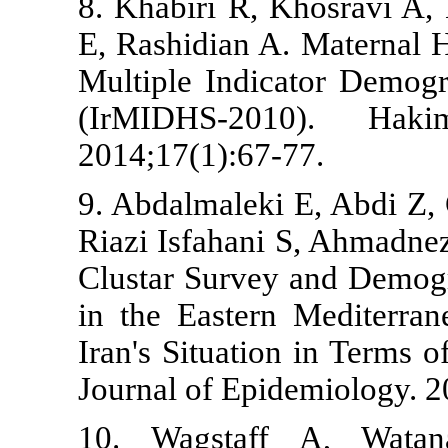
8. Khabiri R
E, Rashidian 
Multiple Ind
(IrMIDHS-2
2014;17(1):6
9. Abdalmale
Riazi Isfahan
Clustar Surv
in the Easte
Iran's Situat
Journal of Ep
10. Wagsta