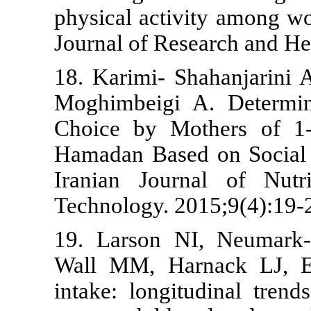
physical acti
Journal of Re
18. Karimi- S
Moghimbeigi
Choice by Mo
Hamadan Base
Iranian Jou
Technology. 2
19. Larson 
Wall MM, Ha
intake: longi