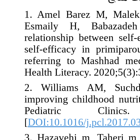
1. Amel Bare
Esmaily H,
relationship 
self-efficacy
referring to
Health Litera
2. William
improving chi
Pediatric
[
DOI:10.1016/
3. Hazavehi 