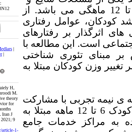
Clinical trials code:
ن 6 تا 12 ماهگی می باشد. از
IRCT20160917029843N12
وامل رفتاری
 بر رفتارهای
ین مطالعه با
Download citation:
BibTeX
|
RIS
|
EndNote
|
Medlars
|
ئوری شناختی
ProCite
|
Reference Manager
|
RefWorks
دکان مبتلا به
Send citation to:
Mendeley
Zotero
RefWorks
Aghdasi Z, Tehrani H, Esmaiely H,
Ghavami M, Vahedian-Shahroodi M.
بی با مشارکت
Application of social cognitive theory
on maternal nutritional behavior for
100 نفر از مادران دارای کودک 6 تا 12 ماهه مبتلا به
weight of children 6 to 12 months
with Failure to thrive (FTT). Iran J
 خدمات جامع
Health Educ Health Promot 2021; 9
(2) :145-158
URL:
http://journal.ihepsa.ir/article-1-