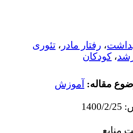
تئوری
،
مادر
موزش