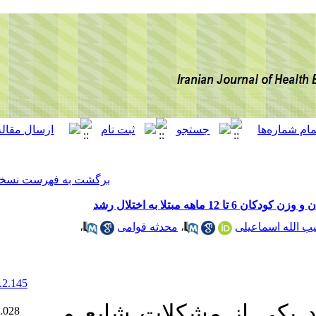
[ English ]
]
Archive
[
برگشت به فهرست نسخه ها
،
محدثه قوامی
،
‎ 10.52547/ijhehp.9.2.145
Ethics code:
: ات شایع و
IR.MUMS.REC.1397.028