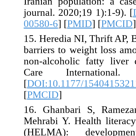
Iranian popul
journal. 2020;
00580-6
] [
PM
15. Heredia N
barriers to w
non-alcoholic
Care Inte
[
DOI:10.117
[
PMCID
]
16. Ghanbar
Mehrabi Y. He
(HELMA): 