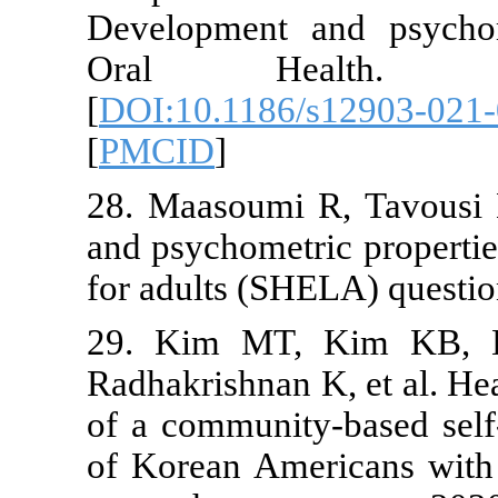
Development
Oral He
[
DOI:10.1186
[
PMCID
]
28. Maasoumi
and psychomet
for adults (S
29. Kim MT
Radhakrishnan
of a communit
of Korean Am