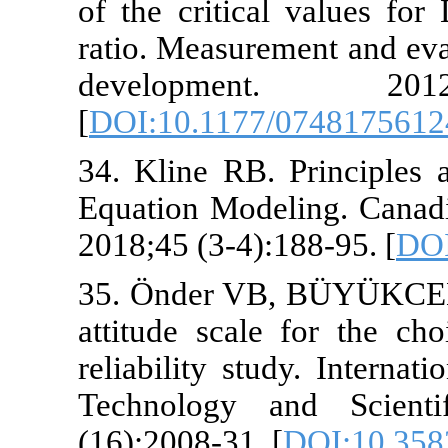
of the critic
ratio. Measur
developm
[
DOI:10.117
34. Kline RB.
Equation Mode
2018;45 (3-4)
35. Önder V
attitude scal
reliability s
Technology 
(16):2008-31.