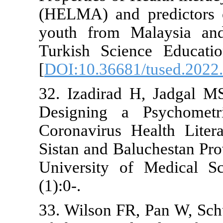
(HELMA) and 
youth from 
Turkish Scie
[
DOI:10.3668
32. Izadirad
Designing a
Coronavirus 
Sistan and Ba
University o
(1):0-.
33. Wilson F