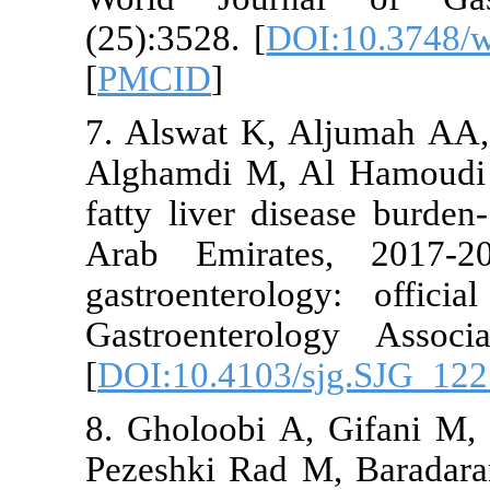
(25):3528. [
D
[
PMCID
]
7. Alswat K,
Alghamdi M, 
fatty liver d
Arab Emirat
gastroentero
Gastroentero
[
DOI:10.4103
8. Gholoobi 
Pezeshki Rad