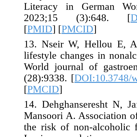
Literacy in
2023;15 (
[
PMID
] [
PMC
13. Nseir W,
lifestyle chan
World journa
(28):9338. [
D
[
PMCID
]
14. Dehghans
Mansoori A. A
the risk of n