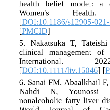
health beli
Women's 
[
DOI:10.1186
[
PMCID
]
5. Nakatsuk
clinical ma
Internati
[
DOI:10.1111
6. Sanai FM, 
Nahdi N, 
nonalcoholic 
World Journ