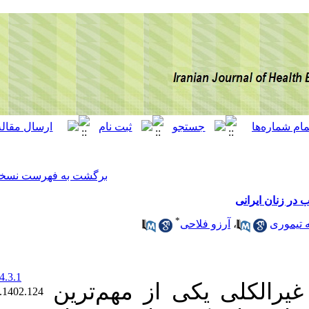
[ English ]
]
Archive
[
برگشت به فهرست نسخه ها
*
‎ 10.22034/ijhep.14.3.1
از مهم‌ترین
Ethics code: IR.MUK.REC.1402.124