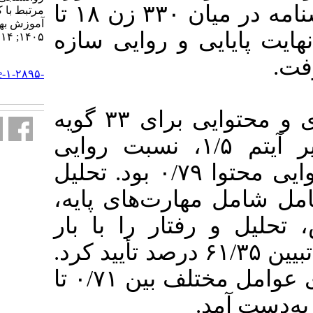
کاهش یافت. سپس پرسشنامه در میان ۳۳۰ زن ۱۸ تا
مرتبط با کبد چرب در زنان ایرانی.
آموزش بهداشت و ارتقای سلامت.
۶۰ روایی سازه
۱۴۰۵; ۱۴ (۳) :۴۴-۵۶
URL:
http://journal.ihepsa.ir/article-۱-۲۸۹۵-
fa.html
نتایج روایی صوری و محتوایی برای ۳۳ گویه
دهنده‌ی شاخص تاثیر آیتم ۱/۵، نسبت روایی
محتوای ۰/۶۲ و شاخص روایی محتوا ۰/۷۹ بود. تحلیل
ت‌‌های پایه
ار را با بار
بیش از ۰/۴ و توان تبیین ۶۱/۳۵ درصد تأیید کرد
ضرایب آلفای کرونباخ برای عوامل مختلف بین ۰/۷۱ تا