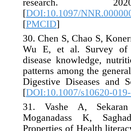
resear
[
DOI:10.109
[
PMCID
]
30. Chen S, 
Wu E, et al.
disease knowl
patterns amon
Digestive Di
[
DOI:10.1007
31. Vashe
Moganadass
Properties of