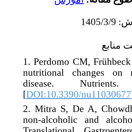
1. Perdomo C
nutritional 
disease. 
[
DOI:10.339
2. Mitra S, 
non-alcoholi
Translationa