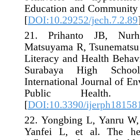
Education an
[
DOI:10.29252
21. Prihan
Matsuyama R,
Literacy and 
Surabaya H
International
Public H
[
DOI:10.3390
22. Yongbing
Yanfei L, et