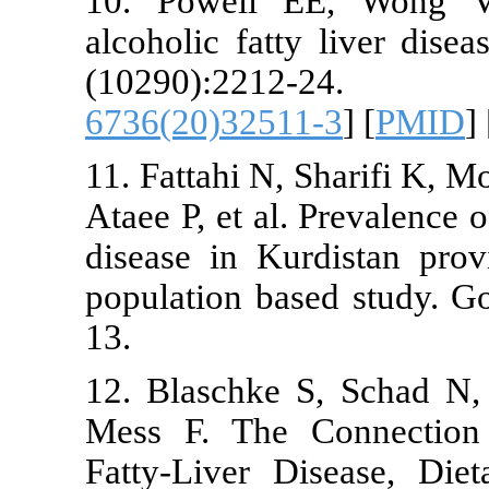
10. Powell
alcoholic fat
(10290)
6736(20)325
11. Fattahi N,
Ataee P, et al
disease in K
population ba
13.
12. Blaschke
Mess F. The
Fatty-Liver 