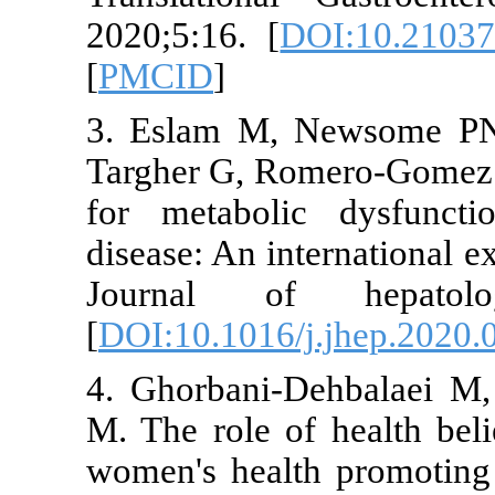
2020;5:16. [
[
PMCID
]
3. Eslam M,
Targher G, Ro
for metaboli
disease: An i
Journal of
[
DOI:10.1016/
4. Ghorbani-
M. The role o
women's heal