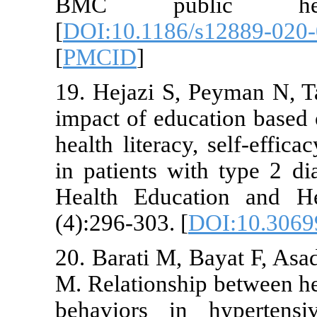
BMC publ
[
DOI:10.1186
[
PMCID
]
19. Hejazi S
impact of edu
health literac
in patients w
Health Educ
(4):296-303. [
20. Barati M,
M. Relationsh
behaviors in