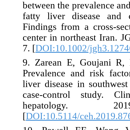
between the p
fatty liver 
Findings from
center in nor
7. [
DOI:10.10
9. Zarean E
Prevalence an
liver disease
case-contro
hepatol
[
DOI:10.5114