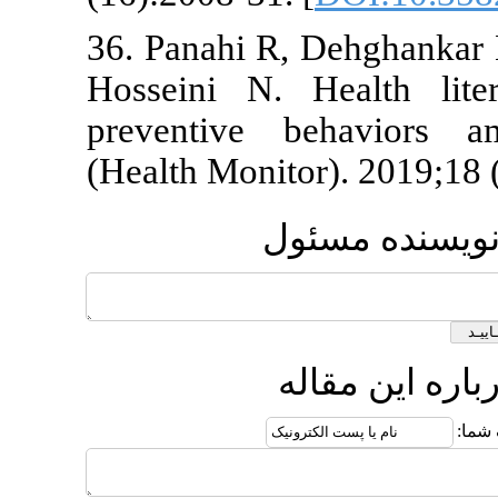
36. Panahi R,
Hosseini N.
preventive 
(Health Monit
ول
ه