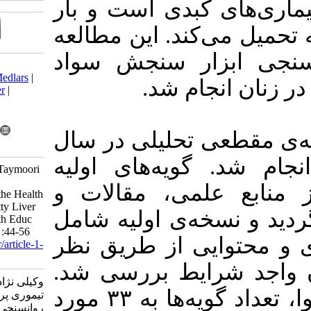
دی است و بار
. این مطالعه
 سنجش سواد
Download citation:
BibTeX
|
RIS
|
EndNote
|
Medlars
|
م شد
ProCite
|
Reference Manager
|
RefWorks
Send citation to:
Mendeley
Zotero
لیلی در سال
RefWorks
۱۴۰۳ ی اولیه
Vakilinejad S, Rahmani A, Taymoori
P, Falahi A. Examining the
ی، مقالات و
Psychometric Properties of the Health
Literacy Tool Related to Fatty Liver
ی اولیه شامل
among Women. Iran J Health Educ
Health Promot 2026; 14 (3) :44-56
۹۷  طریق نظر
URL:
http://journal.ihepsa.ir/article-1-
2895-fa.html
یط بررسی شد
وکیلی نژاد شیلان، رحمانی اعظم،
پس از ارزیابی روایی محتوا، تعداد گویه‌ها به ۳۳ مورد
تیموری پروانه، فلاحی آرزو.
روانسنجی ابزار سنجش سواد سلامت