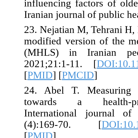
influencing f
Iranian journa
23. Nejatian 
modified vers
(MHLS) in 
2021;21:1-1
[
PMID
] [
PMC
24. Abel T.
towards a 
Internationa
(4):169-7
[
PMID
]