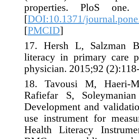
properties.
[
DOI:10.1371
[
PMCID
]
17. Hersh L
literacy in p
physician. 20
18. Tavousi
Rafiefar S,
Development a
use instrume
Health Liter