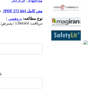
مداخله­ای
،
خرم ­آباد.
متن کامل
[PDF 272 kb]
(۷۸۹
نوع مطالعه:
پژوهشي
|
دریافت: 1394/4/4 | پذیرش: 1395/3/24
ن