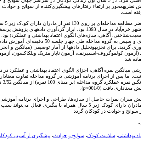
: اولین علت اصلی مرگ در 5 سال اول زندگی کودکان در سراسر جهان سوا
 نظریه­محور بر ارتقاء رفتارهای پیشگیری‌کننده از سوانح و حوادث د
: پژوهش حاضر
به مراکز بهداشتی درمانی شهر خرم‌آباد در سال 1393 بود. ابزار گردآوری داده­
‌شناختی، آگاهی، سازه‌های الگوی اعتقاد بهداشتی و عملکرد) بود. قب
هر دو گروه داده­ها جمع‌آوری و سپس به گروه مداخله طی چهار
آوری گردید. برای تجزیه­وتحلیل داده­ها از آمار توصیفی (میانگین و انحر
ی (آزمون کولموگروف-اسمیرنف، آزمون ناپارامتریک ویلکاکسون، آزمون ن
اده شد.
شی میانگین نمره آگاهی، اجزای الگوی اعتقاد بهداشتی و عملکرد در د
شت. اما پس از اجرای برنامه آموزشی در گروه مداخله تفاوت معنادار
). میان
).
p
زایش میزان نمرات حاصل از سازه‌ها، طراحی و اجرای برنامه آموزشی 
الگوی اعتقاد بهداشتی در مادران دارای کودک زیر 5 سال همراه با پیگیری فعال
سوانح و حوادث در کودکان گردد.
.
اد بهداشتی
،
سلامت کودک
،
سوانح و حوادث
،
پیشگیری از آسیب کودکا