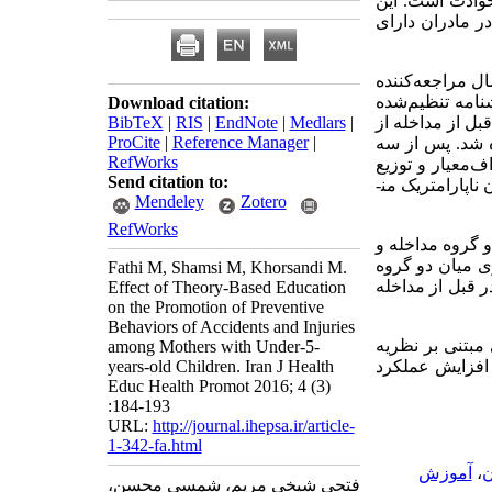
نح و حوادث است. این
ر مادران دارای
 مطالعه مداخله‌ای بر روی 130 نفر از مادران دارای کودک زیر 5 سال مراجعه‌کننده
های پژوهش پرسشنامه تنظیم‌شده
Download citation:
ل از مداخله از
|
Medlars
|
EndNote
|
RIS
|
BibTeX
ProCite
|
Reference Manager
|
 جلسه 50 دقیقه‌ای آموزش داده شد. پس از سه
RefWorks
اف‌معیار و توزیع
Send citation to:
اپارامتریک من­
Mendeley
Zotero
RefWorks
و گروه مداخله و
ی میان دو گروه
Fathi M, Shamsi M, Khorsandi M.
گین نمره عملکرد گروه مداخله (بر مبنای 100 نمره) از میانگین 3/52 در قبل از مداخله
Effect of Theory-Based Education
on the Promotion of Preventive
Behaviors of Accidents and Injuries
مبتنی بر نظریه
among Mothers with Under-5-
 می‌تواند سبب افزایش عملکرد
years-old Children. Iran J Health
Educ Health Promot 2016; 4 (3)
:184-193
URL:
http://journal.ihepsa.ir/article-
1-342-fa.html
ن
،
آموزش
فتحی شیخی مریم، شمسی محسن،