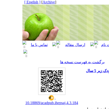
[ English ]
]
Archive
[
برگشت به فهرست نسخه ها
یر 5 سال
10.18869/acadpub.ihepsaj.4.3.184