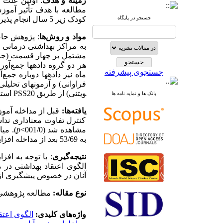
زمینه و هدف
مطالعه با هدف تأثیر آموزش
جستجو در پایگاه
کودک زیر 5 سال انجام پذیرفته است.
مواد و روش‌ها
مشتمل بر چهار قسمت (جمعیت
جستجوی پیشرفته
ماه نیز داده­ها دوباره جمع‌
فراوانی) و آزمون­های تحلیل
ویتنی) از طریق
PSS20
استف
بانک ها و نمایه نامه ها
یافته‌ها:
قبل از مداخله آموز
کنترل تفاوت معناداری ندا
مشاهده شد (001/0>
p
به 53/69 بعد از مداخله افزایش معناداری یافت (001/0>
نتیجه‌گیری
: با توجه به اف
آنان در خصوص پیشگیری از 
نوع مقاله:
مطالعه پژوهشی
واژه‌های کلیدی:
الگوی اعتق