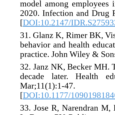
model among 
2020. Infecti
[
DOI:10.214
31. Glanz K, 
behavior and 
practice. Joh
32. Janz NK, 
decade later
Mar;11(1):1-4
[
DOI:10.117
33. Jose R, 