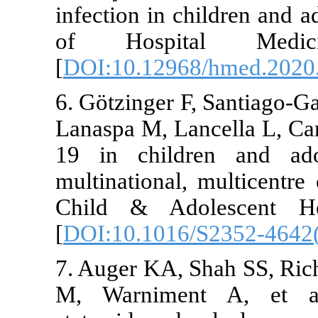
infection in c
of Hospit
[
DOI:10.1296
6. Götzinger 
Lanaspa M, La
19 in child
multinational
Child & Ado
[
DOI:10.1016
7. Auger KA, 
M, Warnimen