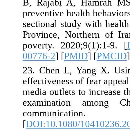
B, Rajabi A
preventive he
sectional stu
Province, Nor
poverty. 2020
00776-2
] [
PM
23. Chen L, 
effectiveness 
media outlets 
examinatio
commu
[
DOI:10.1080