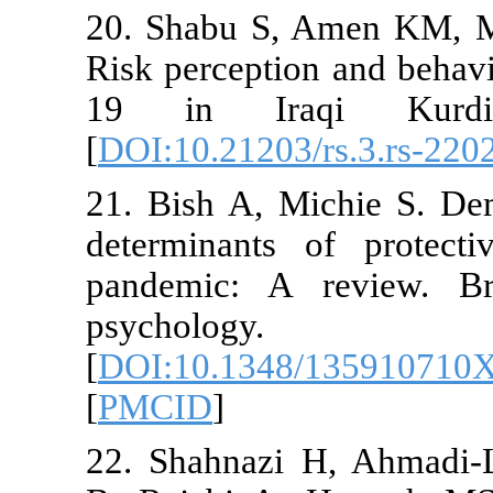
20. Shabu S
Risk percept
19 in Ira
[
DOI:10.21203
21. Bish A, 
determinants
pandemic: A
psycholo
[
DOI:10.134
[
PMCID
]
22. Shahnazi