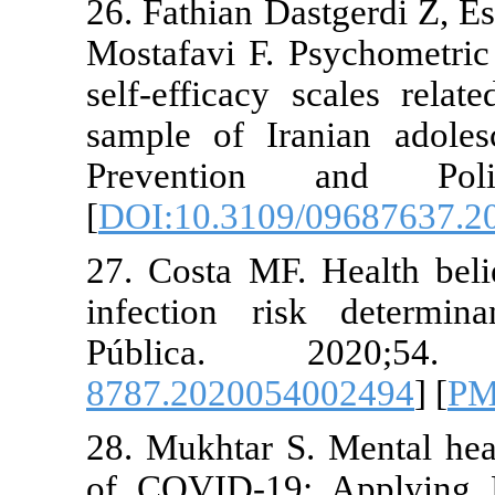
26. Fathian D
Mostafavi F. 
self-efficacy
sample of Ir
Prevention
[
DOI:10.3109
27. Costa MF
infection r
Pública.
8787.202005
28. Mukhtar 
of COVID-19