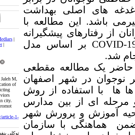
صلی بهداشت
ن مطالعه با
ای پیشگیرانه
Download citation:
BibTeX
|
RIS
|
EndNote
|
Medlars
|
 اساس مدل
ProCite
|
Reference Manager
|
RefWorks
Send citation to:
Mendeley
Zotero
:لعه مقطعی
RefWorks
وجوان در شهر اصفهان
Tavakoli B, khoshgoftar M, Jaleh M,
Fathian-dastgerdi2 Z. Application of
فاده از روش
health belief model for predicting
COVID-19 preventive behaviors
ز بین مدارس
among adolescents in Isfahan city.
Iran J Health Educ Health Promot
پرورش شهر
2022; 10 (2) :137-148
URL:
http://journal.ihepsa.ir/article-1-
 با سازمان
1808-fa.html
توکلی بنفشه، خوشگفتار محدثه، ژاله