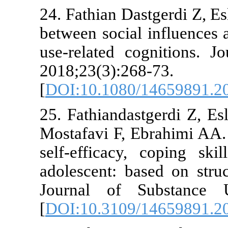
24. Fathian D
between socia
use-related 
2018;23(3):2
[
DOI:10.1080
25. Fathianda
Mostafavi F, 
self-efficac
adolescent: b
Journal of 
[
DOI:10.3109