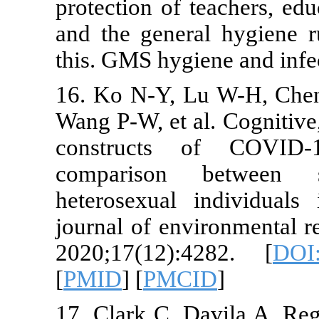
protection of
and the gener
this. GMS hyg
16. Ko N-Y, 
Wang P-W, et 
constructs
compariso
heterosexual
journal of en
2020;17(12)
[
PMID
] [
PMC
17. Clark C, 