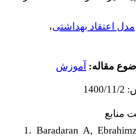
،
هداشتی
موزش
1. Baradara