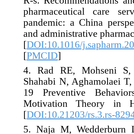
R-s. Recomme
pharmaceuti
pandemic: a 
and administr
[
DOI:10.1016
[
PMCID
]
4. Rad RE,
Shahabi N, A
19 Preventi
Motivation 
[
DOI:10.21203
5. Naja M, 