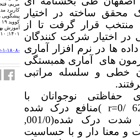
بخشنامه ای
مریم، فتحیان دستگردی زهره.
ه در اختیار
کاربرد مدل اعتقاد بهداشتی در
پیشگویی رفتارهای حفاظتی در برابر
گرفت تا از
کووید ۱۹ در نوجوانان شهراصفهان.
آموزش بهداشت و ارتقای سلامت.
۱۴۰۱; ۱۰ (۲) :۱۳۷-۱۴۸
رکت کنندگان
URL:
م افزار آماری
http://journal.ihepsa.ir/article-۱-۱۸۰۸-
fa.html
ماری همبستگی
سله مراتبی
وجوانان با
)ع درک شده
,
) 001/
)  با حساسیت