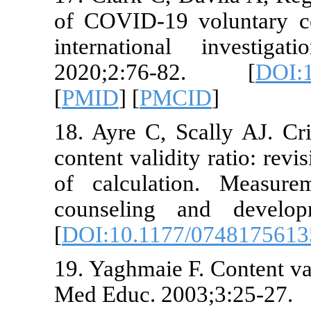
of COVID-19 
internationa
2020;2:76
[
PMID
] [
PMC
18. Ayre C, S
content validi
of calculat
counseling 
[
DOI:10.117
19. Yaghmaie F
Med Educ. 20