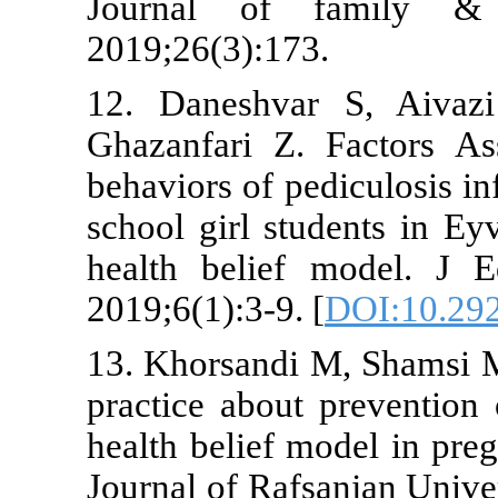
Journal of
2019;26(3):1
12. Daneshv
Ghazanfari Z
behaviors of 
school girl s
health beli
2019;6(1):3-9.
13. Khorsandi
practice abou
health belief
Journal of Ra