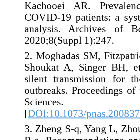
Kachooei AR
COVID-19 pat
analysis. A
2020;8(Suppl 
2. Moghadas 
Shoukat A, S
silent trans
outbreaks. P
Sciences
[
DOI:10.1073
3. Zheng S-q,