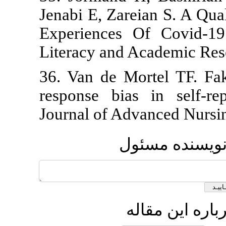
Jenabi E, Zar
Experiences
Literacy and 
36. Van de Mo
response bia
Journal of Ad
ول
ه