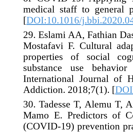
medical staff
[
DOI:10.1016/
29. Eslami AA
Mostafavi F.
properties o
substance us
Internationa
Addiction. 20
30. Tadesse 
Mamo E. Pred
(COVID-19) pr