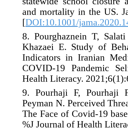
statewide sc
and mortality
[
DOI:10.1001
8. Pourghazn
Khazaei E. S
Indicators i
COVID-19 Pa
Health Litera
9. Pourhaji 
Peyman N. Per
The Face of 
%J Journal of