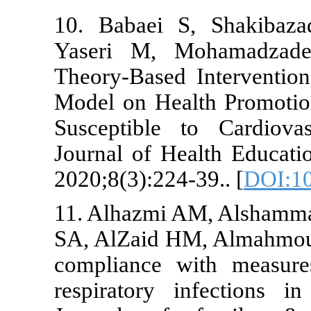
10. Babaei 
Yaseri M, M
Theory-Based
Model on Heal
Susceptible 
Journal of H
2020;8(3):224
11. Alhazmi 
SA, AlZaid H
compliance w
respiratory 