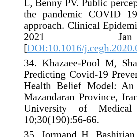
L, Benny PV. 
the pandemi
approach. Cli
2021
[
DOI:10.1016
34. Khazaee
Predicting C
Health Belie
Mazandaran P
University
10;30(190):5
35. Jormand 