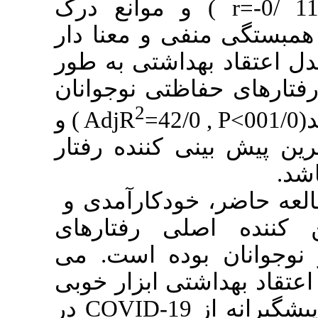
) وانع درک
) و معنا دار
اشتی به طور
ظتی نوجوانان
2
) و
AdjR
=
کننده رفتار
: دکارآمدی و
ی رفتارهای
می
.
وده است
ی ابزار خوبی
در
COVID-1