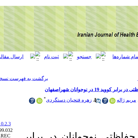
[ English ]
]
Archive
[
برگشت به فهرست نسخه ها
*
فتحیان دستگردی
‎ 10.52547/ijhehp.10.2.3
Ethics code: (IUMS)(1399.032
نان در برابر
(IR.MUI.RESEARCH.REC