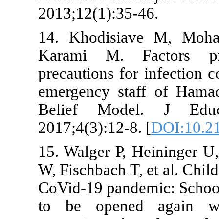
2013;12(1):3
14. Khodisi
Karami M. 
precautions f
emergency st
Belief Mo
2017;4(3):12-
15. Walger P
W, Fischbach T
CoVid-19 pand
to be opene