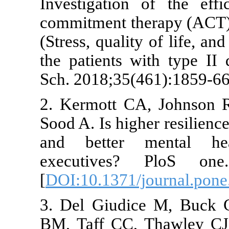
Investigatio
commitment t
(Stress, quali
the patients 
Sch. 2018;35
2. Kermott C
Sood A. Is hig
and better
executives?
[
DOI:10.1371
3. Del Giud
BM, Taff CC