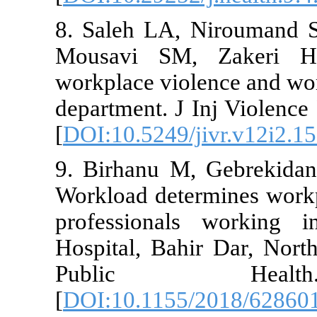
8. Saleh LA,
Mousavi SM,
workplace vio
department. J
[
DOI:10.5249/
9. Birhanu M
Workload det
professional
Hospital, Bah
Public
[
DOI:10.1155