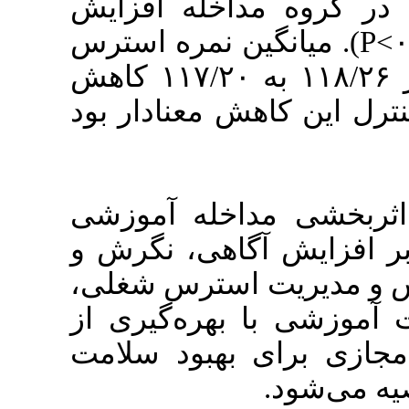
اخله افزایش
معنی داری پیدا کرد (۰/۰۰۱>P)
شغلی در گروه مداخله از ۱۱۸/۲۶ به ۱۱۷/۲۰ کاهش
 معنادار بود
خله آموزشی
اهی، نگرش و
استرس شغلی
هره‌گیری از
بهبود سلامت