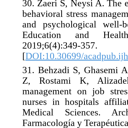
30. Zaeri S, 
behavioral st
and psycholo
Education
2019;6(4):34
[
DOI:10.3069
31. Behzadi 
Z, Rostami 
management o
nurses in hos
Medical Sc
Farmacología 