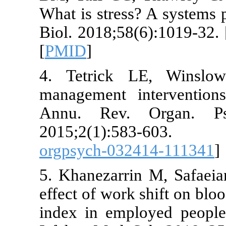
What is stres
Biol. 2018;58
[
PMID
]
4. Tetrick 
management i
Annu. Rev.
2015;2(1)
orgpsych-03
5. Khanezarr
effect of wor
index in empl