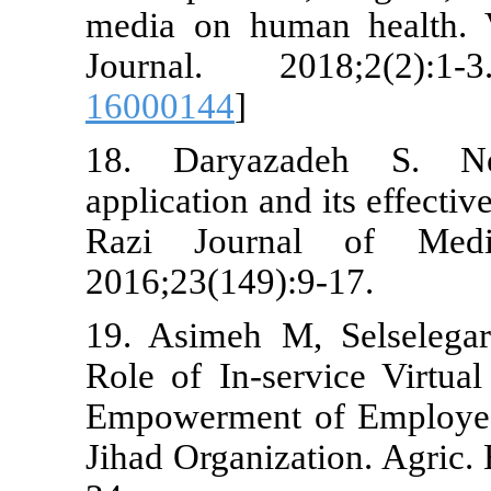
media on hu
Journal. 2
16000144
]
18. Daryaz
application an
Razi Journ
2016;23(149)
19. Asimeh M
Role of In-se
Empowerment 
Jihad Organiz