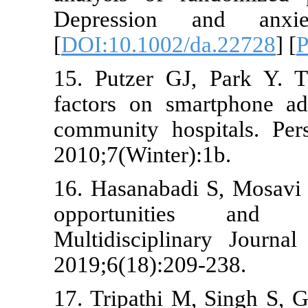
Depression 
[
DOI:10.1002
15. Putzer G
factors on s
community ho
2010;7(Winter
16. Hasanabad
opportunit
Multidiscipl
2019;6(18):2
17. Tripathi 