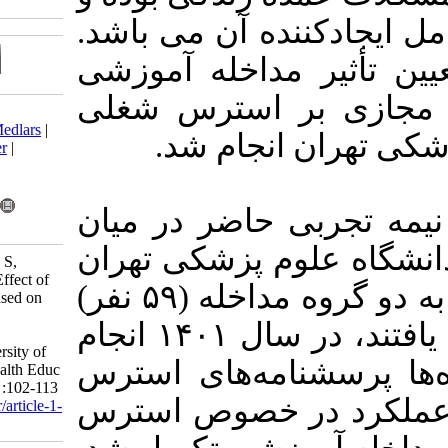
ه آن می باشد
اخله آموزشی
استرس شغلی
Download citation:
BibTeX
|
RIS
|
EndNote
|
Medlars
|
نجام شد
ProCite
|
Reference Manager
|
RefWorks
Send citation to:
Mendeley
Zotero
اضر در میان
RefWorks
۱۲۲ شکی تهران
Alamdar E, Rakhshanderou S,
Ghaffari M, Mazar L. The Effect of
که به شکل کاملاً تصادفی به دو گروه مداخله (۵۹ نفر)
Educational Intervention Based on
Virtual Social Network on
و کنترل (۶۳ نفر) تخصیص یافتند، در سال ۱۴۰۱ انجام
Occupational Stress among
Employees of Tehran University of
ه‌های استرس
Medical Sciences. Iran J Health Educ
Health Promot 2024; 12 (1) :102-113
خصوص استرس
URL:
http://journal.ihepsa.ir/article-1-
2384-fa.html