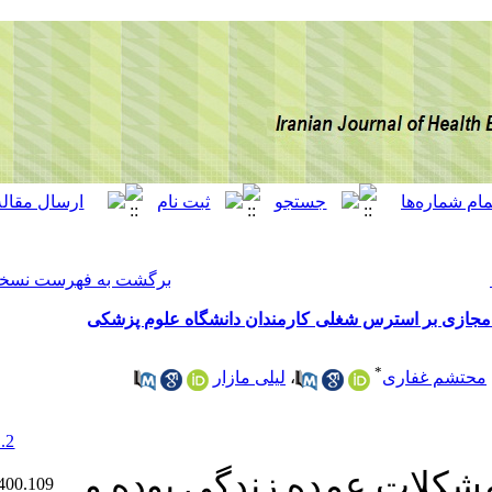
[ English ]
]
Archive
[
برگشت به فهرست نسخه ها
مندان دانشگاه علوم پزشکی
لیلی مازار
‎ 10.22034/12.1.2
Ethics code:
ندگی بوده و
IR.SBMU.PHNS.REC.1400.109