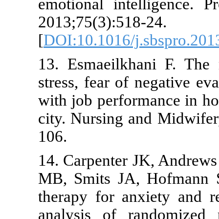
emotional in
2013;75(3):5
[
DOI:10.1016/
13. Esmaeilk
stress, fear o
with job perf
city. Nursing
106.
14. Carpente
MB, Smits JA
therapy for a
analysis of 