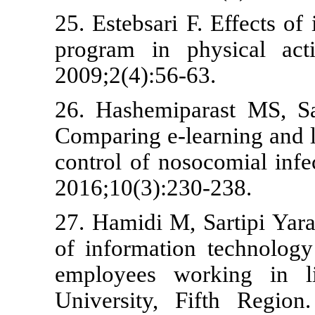
25. Estebsari 
program in p
2009;2(4):56-
26. Hashemi
Comparing e-l
control of no
2016;10(3):2
27. Hamidi M,
of informati
employees w
University, 