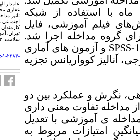
وزشی تکمیل شد
علمدار الهه، رخشنده رو سکینه،
اده از شبکه
غفاری محتشم، مازار لیلی. بررسی
تاثیر مداخله آموزشی مبتنی بر شبکه
موزشی، فایل
اجتماعی مجازی بر استرس شغلی
کارمندان دانشگاه علوم پزشکی
اخله اجرا شد
تهران. آموزش بهداشت و ارتقای
سلامت. ۱۴۰۳; ۱۲ (۱) :۱۰۲-۱۱۳
داده‌ها با کمک نرم افزار SPSS-16 ی
URL:
http://journal.ihepsa.ir/article-۱-۲۳۸۴-
اریانس تجزیه
fa.html
عملکرد بین دو
وت معنی داری
زشی با تعدیل
ات مربوط به