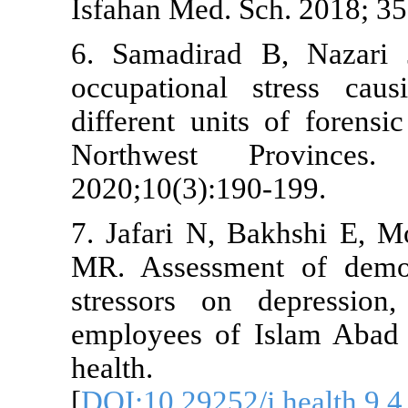
Isfahan Med. 
6. Samadirad
occupational
different uni
Northwest
2020;10(3):1
7. Jafari N,
MR. Assessm
stressors on
employees of
health
[
DOI:10.29252