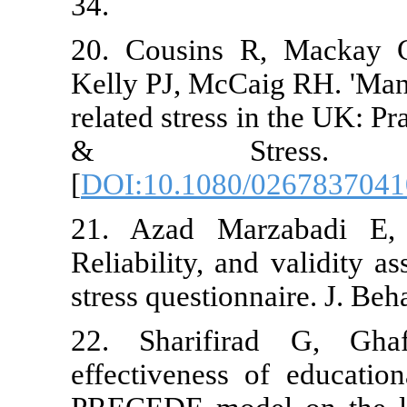
34.
20. Cousins
Kelly PJ, Mc
related stres
& Stres
[
DOI:10.108
21. Azad Ma
Reliability, 
stress questio
22. Sharifi
effectiveness