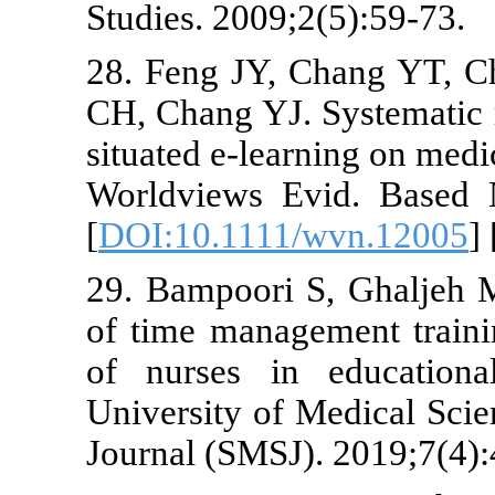
Studies. 2009
28. Feng JY,
CH, Chang YJ.
situated e‐le
Worldviews E
[
DOI:10.1111
29. Bampoori
of time mana
of nurses i
University of
Journal (SMSJ