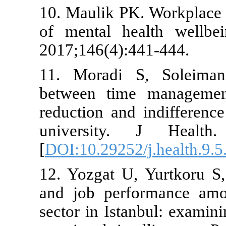
10. Maulik PK
of mental h
2017;146(4):
11. Moradi 
between time
reduction an
university
[
DOI:10.29252
12. Yozgat U,
and job per
sector in Ist