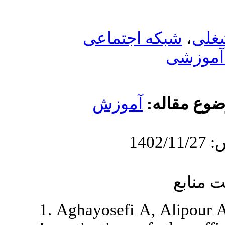
جتماعی
موزش
1. Aghayosef