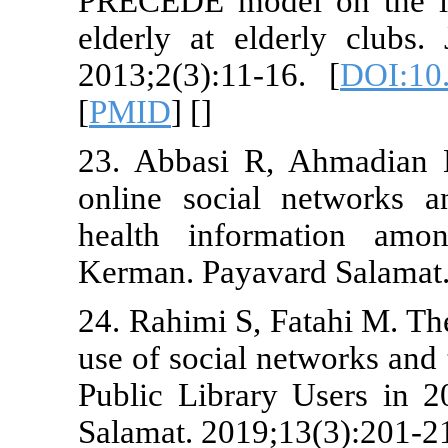
PRECEDE mode
elderly at e
2013;2(3):11
[
PMID
] [
]
23. Abbasi R
online socia
health info
Kerman. Paya
24. Rahimi S,
use of social 
Public Libra
Salamat. 2019