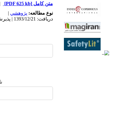
متن کامل
[PDF 625 kb]
|
نوع مطالعه:
پژوهشي
|
دریافت: 1393/12/21 | پذیرش: 1394/6/3
ن