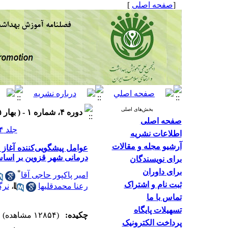
[
صفحه اصلی
]
بخش‌های اصلی
دوره ۴، شماره ۱ - ( بهار ۱۳۹۵ )
صفحه اصلی
جلد ۴ شماره ۱ صفحات ۳۰-۲۰
اطلاعات نشریه
آرشیو مجله و مقالات
درمانی شهر قزوین بر اساس
برای نویسندگان
برای داوران
*
امیر پاکپور حاجی آقا
ثبت نام و اشتراک
رعنا محمدقلیها
،
نر
تماس با ما
تسهیلات پایگاه
چکیده:
(۱۲۸۵۴ مشاهده)
پرداخت الکترونیک