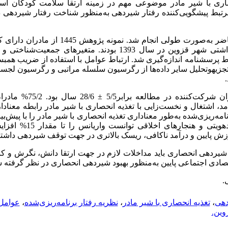
صاری با شیر مادر موضوعی مهم در زمینه ارتقا سلامت کودکان اس
بط پیشگویی‌کننده رفتار شیردهی به‌منظور شناخت رفتار شیردهی در
مطالعه حاضر به‌صورت طولی انجام شد. نمونه پژ
مراجعه‌کننده به مراکز بهداشتی شهر قزوین در سال 1393 بودند. متغیرهای
سط پرسشنامه اندازه‌گیری شد. ارتباط عوامل با استفاده از ضریب همب
زیه­وتحلیل سایر داده‌ها از رگرسیون سلسله مراتبی و رگرسیون لجستی
میانگین سن مادران شرکت‌کننده در 
، اشتغال و نخست‌زایی با تغذیه انحصاری با شیر مادر رابطه معنادا
عوامل پیش‌بینی نمود. خودهویتی و 
زش پایین و درآمد ناکافی، ریسک بالاتری در جهت توقف شیردهی داشتن
 شیردهی انحصاری باید مداخلات لازم در جهت ارتقا دانش، نگرش و کن
صادی اجتماعی پایین به‌منظور بهبود شیردهی انحصاری در نظر گرفته ش
.
دهی
،
تغذیه انحصاری با شیر مادر
،
نظریه رفتار برنامه‌ریزی‌شده
،
عوامل 
وین.