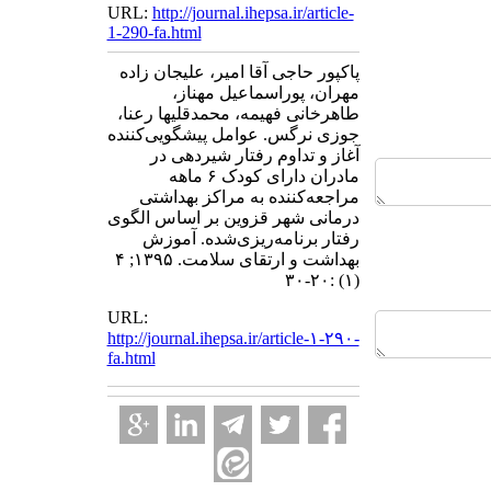
URL:
http://journal.ihepsa.ir/article-
1-290-fa.html
پاکپور حاجی آقا امیر، علیجان زاده
مهران، پوراسماعیل مهناز،
طاهرخانی فهیمه، محمدقلیها رعنا،
جوزی نرگس. عوامل پیشگویی‌کننده
آغاز و تداوم رفتار شیردهی در
مادران دارای کودک ۶ ماهه
مراجعه‌کننده به مراکز بهداشتی
درمانی شهر قزوین بر اساس الگوی
رفتار برنامه‌ریزی‌شده. آموزش
بهداشت و ارتقای سلامت. ۱۳۹۵; ۴
(۱) :۲۰-۳۰
URL:
http://journal.ihepsa.ir/article-۱-۲۹۰-
fa.html