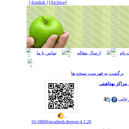
[ English ]
]
Archive
[
برگشت به فهرست نسخه ها
ای کودک 6 ماهه مراجعه‌کننده به مراکز بهداشتی
خانی
،
10.18869/acadpub.ihepsaj.4.1.20