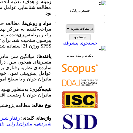
زمینه و هدف:
تغذیه انح
مطالعه شناسایی عوامل مرت
جستجو در پایگاه
بود.
مواد و روش‌ها:
رفتار برنامه‌ریزی‌شده تو
پیرسون سنجیده شد. برای تج
جستجوی پیشرفته
SPSS
ورژن 21 استفاده شد.
یافته‌ها:
بانک ها و نمایه نامه ها
متغیرهای همچون سن، درآمد
مادران جوان و با سطح آمو
نتیجه‌گیری:
به‌منظور بهبود
مادران جوان با وضعیت اقت
نوع مقاله:
مطالعه پژوهشی
واژه‌های کلیدی:
رفتار شیر
شیردهی
،
مادران ایرانی
،
قز