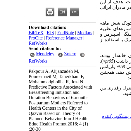
ت. هدف از این
 مادران ایرانی
وهش 1445 از مادران دارای کودک شش ماهه
Download citation:
 جمعیت‌شناختی و سازه‌های نظریه
BibTeX
|
RIS
|
EndNote
|
Medlars
|
ستگی اسپیرمن و
ProCite
|
Reference Manager
|
ک با استفاده از
RefWorks
Send citation to:
Mendeley
Zotero
مطالعه برابر5/5 ± 28/6 سال بود. 75/2% مادران خانه‌دار بودند.
ر داشت (
05/
p
<
).
RefWorks
سازه‌های نظریه رفتاری برنامه‌ریزی‌شده به‌طور معناداری تغذیه انحصاری با شیر مادر را با پیش‌بینی 59% واریانس
Pakpour A, Alijanzadeh M,
هنجارهای اخلاقی توانست واریانس را تا مقدار 15% افزایش دهد. همچنین
Pouresmaeil M, Taherkhani F,
د.
Mohammadgholiha R, Jozi N.
Predictive Factors Associated with
ترل رفتاری بین
Breastfeeding Initiation and
ود.
Duration Behaviors of 6-months
Postpartum Mothers Referred to
Health Centers in the City of
Qazvin Based on Theory of
پیشگویی‌کننده
Planned Behavior. Iran J Health
Educ Health Promot 2016; 4 (1)
:20-30