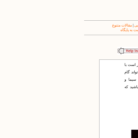
یی
|
مقالات متنوع
 به پایگاه
ر است با
واند گام
 سیما و
باشید که