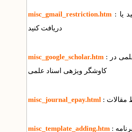
: چه فایل‌هایی را با جی‌میل نمی‌توانید بفرستید یا
misc_gmail_restriction.htm
دریافت کنید
: نحوه ثبت مقالات منتشر شده در پایگاههای علمی در
misc_google_scholar.htm
کاوشگر ویژهی اسناد علمی
 مقالات
misc_journal_epay.html
رنامه
misc_template_adding.htm