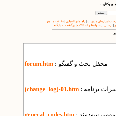
های یکتاوب
ست ابزارهای مدیریت
|
راهنمای الفبایی
|
مقالات متنوع
و
|
ارسال پیشنهادها و اشکالات
|
برگشت به پایگاه
ما
: محفل بحث و گفتگو
forum.htm
یرات برنامه
(change_log)-01.htm
عمومی سودمند
general_codes.htm