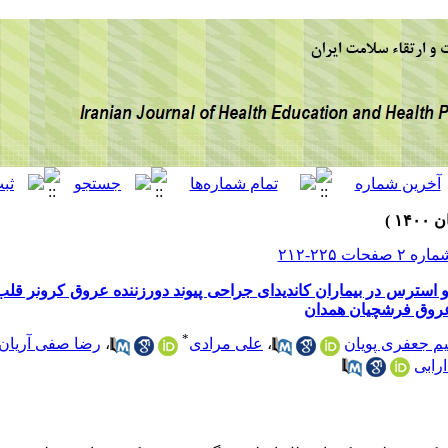
سترس در بیماران کاندیدای جراحی پیوند دورزننده عروق کرونر قلب
 عروق فرشچیان همدان
*
رضا صفی آریان
،
علی مرادی
،
یم جعفری پویان
رابی