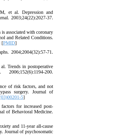
, et al. Depression and
rnal. 2003;24(22):2027-37.
is associated with coronary
ohol and Related Conditions.
] [
PMID
]
phs. 2004;2004(32):57-71.
. Trends in postoperative
006;152(6):1194-200.
e of risk factors, and not
bypass surgery. Journal of
(03)00201-5
]
actors for increased post-
rnal of Behavioral Medicine.
iety and 11-year all-cause
. Journal of psychosomatic