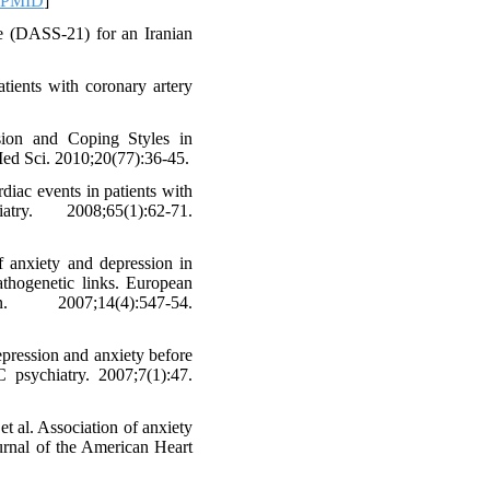
PMID
]
le (DASS-21) for an Iranian
tients with coronary artery
ion and Coping Styles in
Med Sci. 2010;20(77):36-45.
diac events in patients with
y. 2008;65(1):62-71.
anxiety and depression in
athogenetic links. European
2007;14(4):547-54.
pression and anxiety before
 psychiatry. 2007;7(1):47.
al. Association of anxiety
ournal of the American Heart