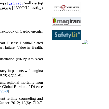
موض:
|
پژوهشي
نوع مطالعه:
دریافت: 1399/9/12 | پذیرش: 1400/2/26
Textbook of Cardiovascular
art Disease Health-Related
rt failure. Value in Health.
suscitation (NRP): Am Acad
acy in patients with angina
2020;5(2):21-8..
nd regional mortality from
he Global Burden of Disease
728-0
]
t fertility counseling and
 Cancer. 2012;118(6):1710-7.