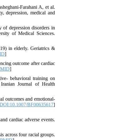
heghani-Farahani A, et al.
ty, depression, medical and
 of depression disorders in
rsity of Medical Sciences.
) in elderly. Geriatrics &
ID
]
encing outcome after cardiac
PMID
]
ve- behavioral training on
 Iranian Journal of Health
ical outcomes and emotional-
DOI:10.1007/BF00635617
]
and cardiac adverse events.
 across four racial groups.