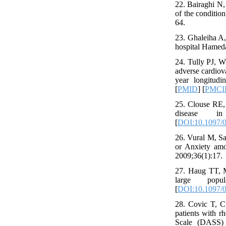
22. Bairaghi N,
of the conditio
64.
23. Ghaleiha A,
hospital Hameda
24. Tully PJ, W
adverse cardiova
year longitudi
[
PMID
] [
PMCI
25. Clouse RE,
disease in
[
DOI:10.1097/
26. Vural M, Sa
or Anxiety amo
2009;36(1):17.
27. Haug TT, M
large popul
[
DOI:10.1097/0
28. Covic T, C
patients with r
Scale (DASS) 