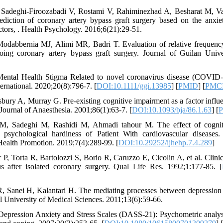
 Sadeghi-Firoozabadi V, Rostami V, Rahiminezhad A, Besharat M, Vas
ediction of coronary artery bypass graft surgery based on the anxie
tors, . Health Psychology. 2016;6(21):29-51.
odabbernia MJ, Alimi MR, Badri T. Evaluation of relative frequency
going coronary artery bypass graft surgery. Journal of Guilan Unive
Mental Health Stigma Related to novel coronavirus disease (COVID‐19
ernational. 2020;20(8):796-7. [
DOI:10.1111/ggi.13985
] [
PMID
] [
PMC
sbury A, Murray G. Pre‐existing cognitive impairment as a factor influ
 Journal of Anaesthesia. 2001;86(1):63-7. [
DOI:10.1093/bja/86.1.63
] [
M, Sadeghi M, Rashidi M, Ahmadi tahour M. The effect of cogniti
 psychological hardiness of Patient With cardiovascular diseases.
ealth Promotion. 2019;7(4):289-99. [
DOI:10.29252/ijhehp.7.4.289
]
r P, Torta R, Bartolozzi S, Borio R, Caruzzo E, Cicolin A, et al. Clin
us after isolated coronary surgery. Qual Life Res. 1992;1:177-85. [
, Sanei H, Kalantari H. The mediating processes between depression 
l University of Medical Sciences. 2011;13(6):59-66.
Depression Anxiety and Stress Scales (DASS-21): Psychometric analysis