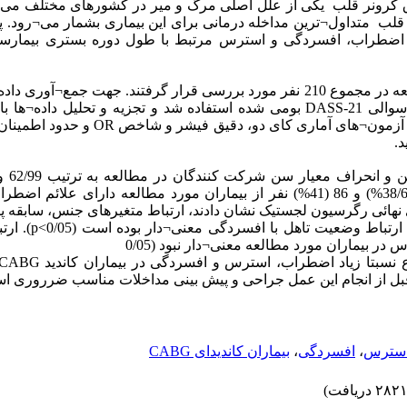
کرونر قلب یکی از علل اصلی مرگ و میر در کشورهای مختلف می¬ب
 قلب متداول¬ترین مداخله درمانی برای این بیماری بشمار می¬رود. 
ضطراب، افسردگی و استرس مرتبط با طول دوره بستری بیمارستان
در این مطالعه در مجموع 210 نفر مورد بررسی قرار گرفتند. جهت جمع¬آوری 
زمینه¬ DASS-21 بومی شده استفاده شد و تجزیه و تحلیل داده¬ها با استفاده از نرم
و آزمون¬های آماری ک OR و حدود اطمینان آن و رگرسیون
د
به¬ترتیب 81 (38/6%)، 81 (38/6%) و 86 (41%) نفر از بیماران مورد مطالعه دارای ع
نهائی رگرسیون لجستیک نشان دادند، ارتباط متغیرهای جنس، سابقه 
کلس>p). ارتباط هیچ کدام از
در بیماران مورد مطالعه معنی¬دار نبود (0/05
 قبل از انجام این عمل جراحی و پیش بینی مداخلات مناسب ضرروری 
بیماران کاندیدای CABG
،
افسردگی
،
سترس