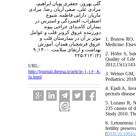
گلی بهروز، جعفری پویان ابراهیم،
مرادی علی، صفی آریان رضا، مرادی
مازیار، دارابی فاطمه. شیوع
اضطراب، افسردگی و استرس در
بیماران کاندیدای جراحی پیوند
دورزننده عروق کرونر قلب و عوامل
موثر بر آن در بیمارستان قلب و
1. Bonow RO, M
عروق فرشچیان همدان. آموزش
Medicine: Elsev
بهداشت و ارتقای سلامت. ۱۴۰۰; ۹
2. Höfer S, Sa
(۲) :۲۱۲-۲۲۵
Quality of Life
2012;15(1):143-
URL:
http://journal.ihepsa.ir/article-۱-۱۶۰۸-
3. Weiner GM, 
fa.html
Pediatrics; 2018
4. Ejadi A, Jav
pectoris disease
5. Lozano R, N
235 causes of d
Study 2010. The
6. Letourneau 
fertility prese
[
DOI:10.1002/c