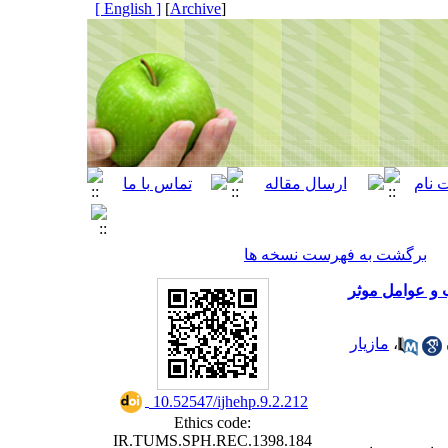
[ English ]
]
Archive
[
برگشت به فهرست نسخه ها
 و عوامل موثر
مازیار
،
‎ 10.52547/ijhehp.9.2.212
Ethics code:
IR.TUMS.SPH.REC.1398.184