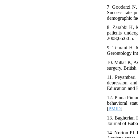
7. Goodarzi N,
Success rate pr
demographic fac
8. Zarabbi H, M
patients under
2008;66:60-5.
9. Tehrani H. 
Gerontology Int
10. Millar K, A
surgery. British
11. Peyambari 
depression and
Education and H
12. Pinna Pinto
behavioral stat
[
PMID
]
13. Bagherian R
Journal of Babo
14. Norton PJ. 