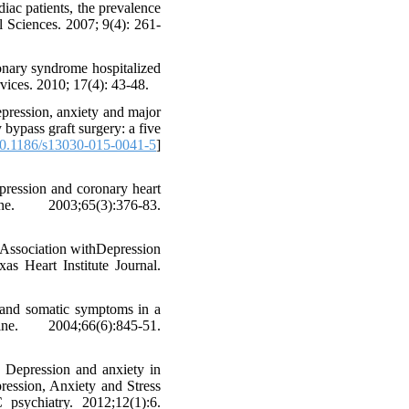
iac patients, the prevalence
l Sciences. 2007; 9(4): 261-
ronary syndrome hospitalized
ices. 2010; 17(4): 43-48.
pression, anxiety and major
 bypass graft surgery: a five
0.1186/s13030-015-0041-5
]
ression and coronary heart
2003;65(3):376-83.
 Association withDepression
s Heart Institute Journal.
 and somatic symptoms in a
. 2004;66(6):845-51.
 Depression and anxiety in
pression, Anxiety and Stress
sychiatry. 2012;12(1):6.