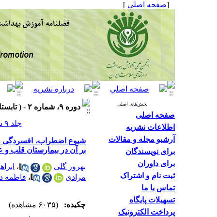
]
صفحه اصلی
[
بخش‌های اصلی
دوره ۹، شماره ۲ - ( تابستان ۱۴۰۰ )
صفحه اصلی
جلد ۹ شماره ۲ صفحات ۲۲۵-۲۱۲
اطلاعات نشریه
آرشیو مجله و مقالات
شیوع اضطراب، افسردگی و ا
بر آن در بیمارستان قلب و
برای نویسندگان
برای داوران
ابراه
،
بهروز گلی
ثبت نام و اشتراک
فاطمه دا
،
مرادی
تماس با ما
تسهیلات پایگاه
چکیده:
(۶۰۳۵ مشاهده)
پرداخت الکترونیک