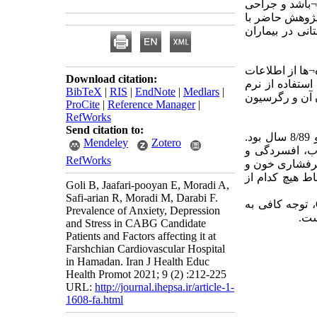
: اشد و جراحی
پژوهش حاضر با
ی در بیماران
: داده¬ها از اطلاعات
Download citation:
ای و پرسشنامه 21 سوالی
BibTeX
|
RIS
|
EndNote
|
Medlars
|
افزارهای SPSS-22 ، Stata ای دو، دقیق فیشر و شاخص
ProCite
|
Reference Manager
|
RefWorks
Send citation to:
بر اساس نتایج میانگین و انحراف معیار سن شرکت کنندگان در مطالعه به ترتیب 62/99 و 8/89 سال بود.
Mendeley
Zotero
لائم اضطراب، افسردگی و
RefWorks
پرفشاری خون و
ترول بالا با اضطراب و ارتباط وضعیت تاهل با افسردگی معنی¬دار بوده است (0/05
Goli B, Jaafari-pooyan E, Moradi A,
Safi-arian R, Moradi M, Darabi F.
: با توجه به شیوع نسبتا زیاد اضطراب، استرس و افسردگی در بیماران کاندید CABG، توجه کافی به
Prevalence of Anxiety, Depression
است
and Stress in CABG Candidate
Patients and Factors affecting it at
Farshchian Cardiovascular Hospital
in Hamadan. Iran J Health Educ
Health Promot 2021; 9 (2) :212-225
URL:
http://journal.ihepsa.ir/article-1-
1608-fa.html