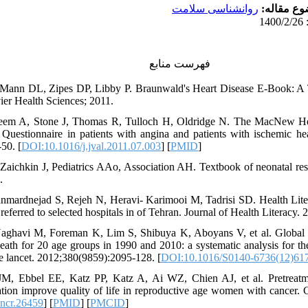
وع مقاله
روانشناسی سلامت
فهرست منابع
ann DL, Zipes DP, Libby P. Braunwald's Heart Disease E-Book: A 
ier Health Sciences; 2011.
leem A, Stone J, Thomas R, Tulloch H, Oldridge N. The MacNew He
 Questionnaire in patients with angina and patients with ischemic hea
50. [
DOI:10.1016/j.jval.2011.07.003
] [
PMID
]
Zaichkin J, Pediatrics AAo, Association AH. Textbook of neonatal re
.
anmardnejad S, Rejeh N, Heravi- Karimooi M, Tadrisi SD. Health Liter
 referred to selected hospitals in of Tehran. Journal of Health Literacy. 
aghavi M, Foreman K, Lim S, Shibuya K, Aboyans V, et al. Global a
eath for 20 age groups in 1990 and 2010: a systematic analysis for t
 lancet. 2012;380(9859):2095-128. [
DOI:10.1016/S0140-6736(12)61
JM, Ebbel EE, Katz PP, Katz A, Ai WZ, Chien AJ, et al. Pretreatmen
rvation improve quality of life in reproductive age women with cancer.
ncr.26459
] [
PMID
] [
PMCID
]