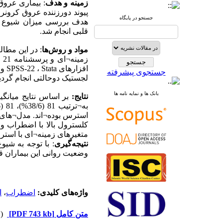
زمینه و هدف
بیماری عروق 
پیوند دورزننده عروق کرونر
جستجو در پایگاه
هدف بررسی میزان شیوع ا
قلبی انجام شد.
مواد و روش‌ها
جستجوی پیشرفته
لجستیک دوحالتی انجام گردی.
بانک ها و نمایه نامه ها
نتایج:
استرس بوده¬اند. مدل¬های 
متغیرهای زمینه¬ای با استرس 
نتیجه‌گیری
وضعیت روانی این بیماران.
ا
،
اضطراب
واژه‌های کلیدی:
(۲۸۲۱ دریافت)
[PDF 743 kb]
متن کامل