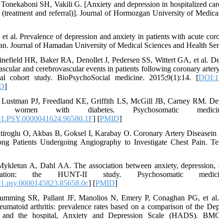
 Tonekaboni SH, Vakili G. [Anxiety and depression in hospitalized card
n (treatment and referral)]. Journal of Hormozgan University of Medica
 et al. Prevalence of depression and anxiety in patients with acute co
n. Journal of Hamadan University of Medical Sciences and Health Serv
inefield HR, Baker RA, Denollet J, Pedersen SS, Wittert GA, et al. De
scular and cerebrovascular events in patients following coronary artery
nal cohort study. BioPsychoSocial medicine. 2015;9(1):14. [
DOI:1
D
]
 Lustman PJ, Freedland KE, Griffith LS, McGill JB, Carney RM. Dep
 women with diabetes. Psychosomatic medicine. 
01.PSY.0000041624.96580.1F
] [
PMID
]
tiroglu O, Akbas B, Goksel I, Karabay O. Coronary Artery Diseasein
ng Patients Undergoing Angiography to Investigate Chest Pain. Texa
ykletun A, Dahl AA. The association between anxiety, depression,
ation: the HUNT-II study. Psychosomatic medicine
1.psy.0000145823.85658.0c
] [
PMID
]
umming SR, Pallant JF, Manolios N, Emery P, Conaghan PG, et al.
heumatoid arthritis: prevalence rates based on a comparison of the De
and the hospital, Anxiety and Depression Scale (HADS). BMC p