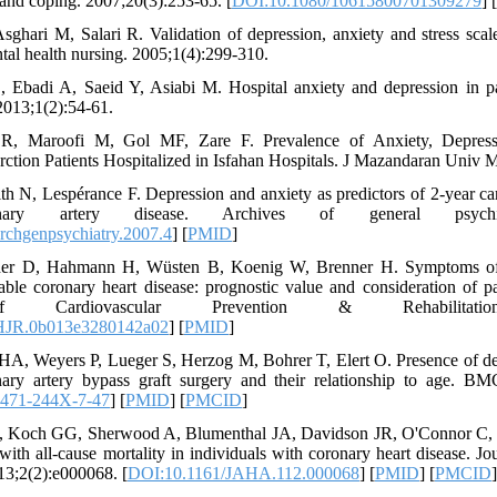
, and coping. 2007;20(3):253-65. [
DOI:10.1080/10615800701309279
] [
sghari M, Salari R. Validation of depression, anxiety and stress sca
tal health nursing. 2005;1(4):299-310.
 Ebadi A, Saeid Y, Asiabi M. Hospital anxiety and depression in pa
2013;1(2):54-61.
 R, Maroofi M, Gol MF, Zare F. Prevalence of Anxiety, Depress
rction Patients Hospitalized in Isfahan Hospitals. J Mazandaran Univ 
th N, Lespérance F. Depression and anxiety as predictors of 2-year car
nary artery disease. Archives of general psychiatr
rchgenpsychiatry.2007.4
] [
PMID
]
her D, Hahmann H, Wüsten B, Koenig W, Brenner H. Symptoms of 
table coronary heart disease: prognostic value and consideration of p
 Cardiovascular Prevention & Rehabilitation. 
HJR.0b013e3280142a02
] [
PMID
]
HA, Weyers P, Lueger S, Herzog M, Bohrer T, Elert O. Presence of de
nary artery bypass graft surgery and their relationship to age. BMC
1471-244X-7-47
] [
PMID
] [
PMCID
]
, Koch GG, Sherwood A, Blumenthal JA, Davidson JR, O'Connor C, et 
with all‐cause mortality in individuals with coronary heart disease. J
13;2(2):e000068. [
DOI:10.1161/JAHA.112.000068
] [
PMID
] [
PMCID
]