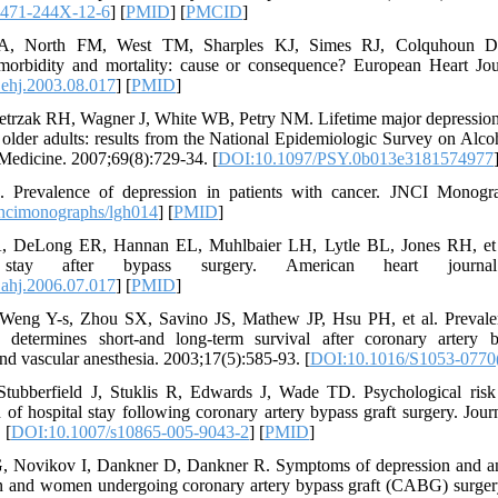
1471-244X-12-6
] [
PMID
] [
PMCID
]
RA, North FM, West TM, Sharples KJ, Simes RJ, Colquhoun DM
 morbidity and mortality: cause or consequence? European Heart Jou
.ehj.2003.08.017
] [
PMID
]
ietrzak RH, Wagner J, White WB, Petry NM. Lifetime major depression 
n older adults: results from the National Epidemiologic Survey on Alc
Medicine. 2007;69(8):729-34. [
DOI:10.1097/PSY.0b013e3181574977
 Prevalence of depression in patients with cancer. JNCI Monogra
ncimonographs/lgh014
] [
PMID
]
 DeLong ER, Hannan EL, Muhlbaier LH, Lytle BL, Jones RH, et al
tay after bypass surgery. American heart journal. 2
.ahj.2006.07.017
] [
PMID
]
eng Y-s, Zhou SX, Savino JS, Mathew JP, Hsu PH, et al. Prevalenc
 determines short-and long-term survival after coronary artery 
and vascular anesthesia. 2003;17(5):585-93. [
DOI:10.1016/S1053-0770
tubberfield J, Stuklis R, Edwards J, Wade TD. Psychological risk f
h of hospital stay following coronary artery bypass graft surgery. Jou
 [
DOI:10.1007/s10865-005-9043-2
] [
PMID
]
, Novikov I, Dankner D, Dankner R. Symptoms of depression and anx
en and women undergoing coronary artery bypass graft (CABG) surgery