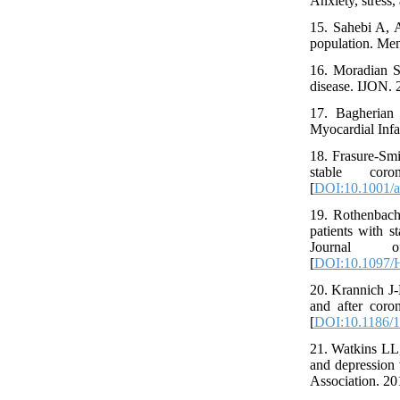
Anxiety, stress
15. Sahebi A, A
population. Men
16. Moradian S,
disease. IJON. 
17. Bagherian
Myocardial Infa
18. Frasure-Smi
stable coro
[
DOI:10.1001/a
19. Rothenbac
patients with s
Journal of
[
DOI:10.1097/
20. Krannich J-
and after coro
[
DOI:10.1186/
21. Watkins LL
and depression 
Association. 20