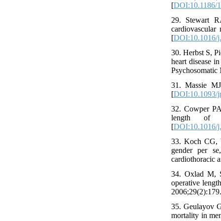
[
DOI:10.1186/
29. Stewart 
cardiovascular
[
DOI:10.1016/j
30. Herbst S, P
heart disease i
Psychosomatic 
31. Massie MJ.
[
DOI:10.1093/j
32. Cowper PA,
length of s
[
DOI:10.1016/j
33. Koch CG, W
gender per se,
cardiothoracic 
34. Oxlad M, S
operative lengt
2006;29(2):179.
35. Geulayov G
mortality in m