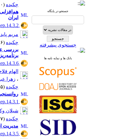
چکیده
(۷۸۰ مشاهده)
هم‌افزایی
جستجو در پایگاه
ایران
hep.14.3.2
مریم پایدا
چکیده
(۸۱۶ مشاهده)
جستجوی پیشرفته
بررسی عوا
برنامه‌ریزی‌
بانک ها و نمایه نامه ها
hep.14.3.6
الهام فلا
،
زهرا عب
چکیده
(۱۲۳۵ مشاهده)
روانسنجی 
hep.14.3.1
شیلان وکی
چکیده
(۶۶۷ مشاهده)
مدیریت اس
hep.14.3.5