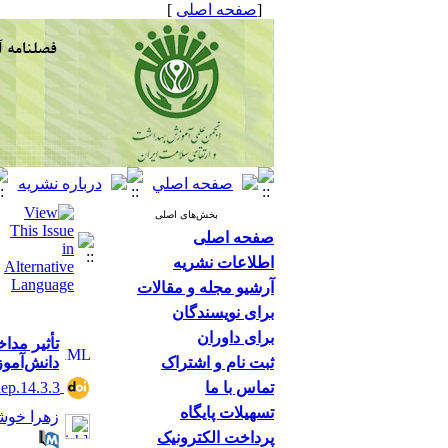
[
صفحه اصلی
]
بخش‌های اصلی
صفحه اصلی
اطلاعات نشریه
آرشیو مجله و مقالات
برای نویسندگان
برای داوران
تأثیر مدا
ثبت نام و اشتراک
دانش‌آموز
تماس با ما
hep.14.3.3
تسهیلات پایگاه
زهرا خوش
پرداخت الکترونیک