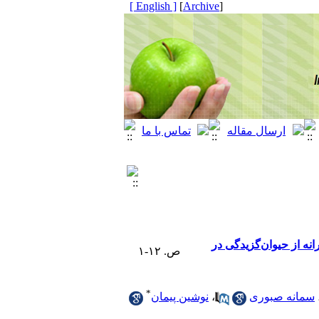
[ English ]
]
Archive
[
نه از حیوان‌گزیدگی در
ص. ۱۲-۱
*
سمانه صبوری
،
نوشین پیمان