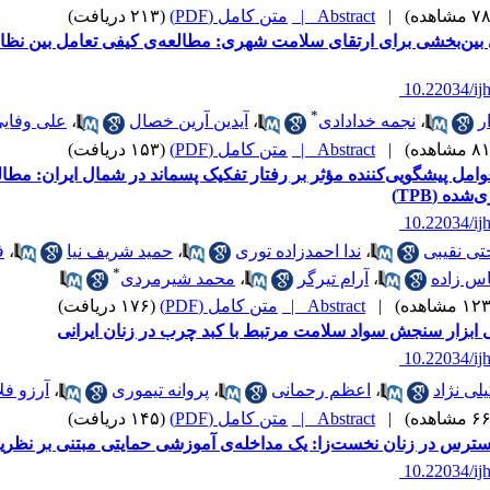
|
Abstract |
متن کامل (PDF)
(۲۱۳ دریافت)
 بین‌بخشی برای ارتقای سلامت شهری: مطالعه‌ی کیفی تعامل بین نظا
‎ 10.22034/ij
*
ر
،
نجمه خدادادی
،
آیدین آرین خصال
،
علی وفایی
|
Abstract |
متن کامل (PDF)
(۱۵۳ دریافت)
مل پیشگویی‌کننده مؤثر بر رفتار تفکیک پسماند در شمال ایران: مطالع
شده (TPB)
‎ 10.22034/ij
حتی نقیبی
،
ندا احمدزاده توری
،
حمید شریف نیا
،
ف
*
اس زاده
،
آرام تیرگر
،
محمد شیرمردی
|
Abstract |
متن کامل (PDF)
(۱۷۶ دریافت)
ابزار سنجش سواد سلامت مرتبط با کبد چرب در زنان ایرانی
‎ 10.22034/ij
لی نژاد
،
اعظم رحمانی
،
پروانه تیموری
،
آرزو فل
|
Abstract |
متن کامل (PDF)
(۱۴۵ دریافت)
ترس در زنان نخست‌زا: یک مداخله‌ی آموزشی حمایتی مبتنی بر نظریه‌
‎ 10.22034/ij